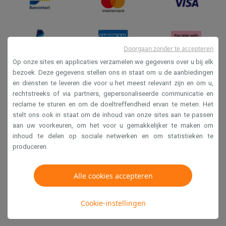
Solden
Alle soldendeals
Solden op groot elektro
Solden op klein
Acties
Deals van het moment
Promoties
Cashbacks
Solden
Black
Daarom Krëfel
Gratis levering
Laagste prijsgarantie
Persoonlijke
Installatie aan huis
Groot elektro installatie
Inbouw installatie
TV 
Doorgaan zonder te accepteren
Betalingsmogelijkheden
Gift card
Ecocheques
Kopen op afbetal
Op onze sites en applicaties verzamelen we gegevens over u bij elk
Klantenservice
Herstelling van je toestel
Controleer jouw leveri
bezoek. Deze gegevens stellen ons in staat om u de aanbiedingen
en diensten te leveren die voor u het meest relevant zijn en om u,
Verkoopsvoorwaarden
Groot elektro & inbouw
Vind jouw ideale wasmachine
Welke kook
rechtstreeks of via partners, gepersonaliseerde communicatie en
Klein elektro
Beauty & gezondheid
Huishouden
Keuken
Meer...
Privacy
reclame te sturen en om de doeltreffendheid ervan te meten. Het
Beeld & Geluid
Kies jouw ideale TV
Een speaker voor elke situa
stelt ons ook in staat om de inhoud van onze sites aan te passen
Disclaimer
Sport & Ontspanning
Hoe kies je een smartwatch?
Hoe kies je 
aan uw voorkeuren, om het voor u gemakkelijker te maken om
Cookies
Outlet
inhoud te delen op sociale netwerken en om statistieken te
produceren.
Outlet
Alle outlet deals
Outlet multimedia & telefonie
Outlet groo
Krëfel NV - Steenstraat 44 - Industriezone 4 "T Sas",
1851 Humbeek, België
Alle cookies accepteren
BTW BE 0400.673.544
Cookie-instellingen
Copyright 2026