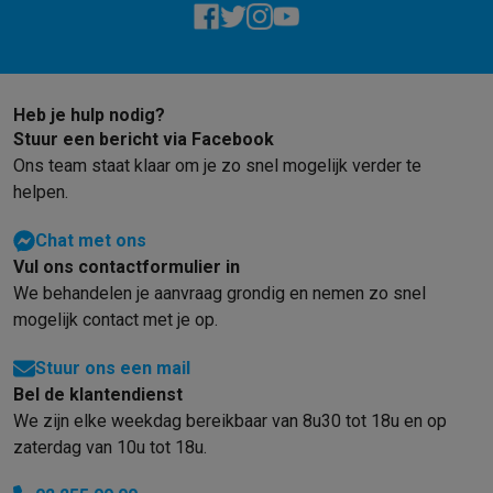
Mondhygiëne
Elektrische tandenborstels
Opzetborstels
Waterf
Scheren
Elektrische scheerapparaten
Baardtrimmers
Multigroo
Lichaamsontharing
IPL ontharing
Epilators
Ladyshaves
Beauty
Gelaatsverzorging
LED Maskers
Spiegels
Hand & voetve
Heb je hulp nodig?
Massage
Voetmassage
Massagestoelen
Nek & schoudermass
Stuur een bericht via Facebook
Gezondheid
Personenweegschalen
Bloeddrukmeters
Elektrosti
Ons team staat klaar om je zo snel mogelijk verder te
Voor de baby
Babyfoons
Borstkolven
Flessenwarmers
Aerosols
helpen.
TV, audio & foto
Chat met ons
TV & beamers
TV
TV's met soundbar
2026 TV
LG TV
Samsung TV
Vul ons contactformulier in
Randapparatuur TV
Soundbars
Home cinema
Versterkers
Medias
We behandelen je aanvraag grondig en nemen zo snel
Hoofdtelefoons & oortjes
Koptelefoons
Draadloze koptelefoo
mogelijk contact met je op.
Speakers
Speakers
Bluetooth speakers
Smart speakers
Party s
Muziek in huis
Radio's & wekkers
Platenspelers
Hifi-ketens
Stuur ons een mail
Navigatie
Dashcams
GPS
Coyote
GPS accessoires
Bel de klantendienst
TV & audio accessoires
Steunen
Kabels
Draagbare mediaspele
We zijn elke weekdag bereikbaar van 8u30 tot 18u en op
Fototoestellen
Digitale camera's
Instant camera's
Canon camera'
zaterdag van 10u tot 18u.
Video
GoPro
Action cams
Drones
Camcorder