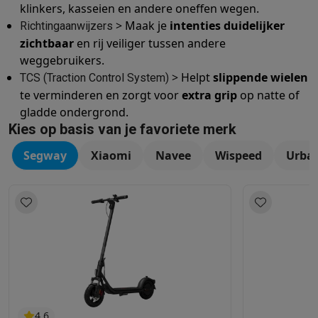
klinkers, kasseien en andere oneffen wegen.
> Maak je
intenties duidelijker
Richtingaanwijzers
zichtbaar
en rij veiliger tussen andere
weggebruikers.
> Helpt
slippende wielen
TCS (Traction Control System)
te verminderen en zorgt voor
extra grip
op natte of
gladde ondergrond.
Kies op basis van je favoriete merk
Segway
Xiaomi
Navee
Wispeed
Urba
4.6