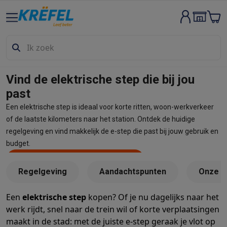
Groot elektro & inbouw
Wassen & drogen
Wasmachines
Droogkasten
Wasmachine en d
Vaatwassers
Vaatwassers
Inbouw vaatwassers
Vrijstaande va
Koelen & vriezen
Koelkasten
Inbouw koelkasten
Vrijstaande ko
Inbouwtoestellen
Inbouw vaatwassers
Inbouw ovens
Inbouw ko
Vind de elektrische step die bij jou
Ovens & microgolfovens
Ovens
Microgolfovens
past
Kookplaten
Kookplaten
Inductiekookplaten
Keramische kookpla
Een elektrische step is ideaal voor korte ritten, woon-werkverkeer
Dampkappen
Dampkappen
of de laatste kilometers naar het station. Ontdek de huidige
Fornuizen
Fornuizen
Gemengde fornuizen
Elektrische fornuizen
regelgeving en vind makkelijk de e-step die past bij jouw gebruik en
Kleine inbouwtoestellen
Warmhoudlades
Espresso- & koffiema
budget.
Kleine keukenapparaten
Ontdek al onze elektrische steps
Deel
Koffie
Koffiemachines
Volautomatische koffiemachines
Espress
Regelgeving
Aandachtspunten
Onze 
Ontbijt
Waterkokers
Broodroosters
Broodbakmachines
Snijmach
Frituren & grillen
Airfryers
Friteuses
Grills
TeppanYaki
Croque mon
Een
elektrische step
kopen? Of je nu dagelijks naar het
Robots & mixers
Keukenmachines
Keukenrobots
Mixers
Blende
werk rijdt, snel naar de trein wil of korte verplaatsingen
Koken & stomen
Multicookers
Rijst- en stoomkokers
Waterkoke
maakt in de stad: met de juiste e-step geraak je vlot op
Fun cooking
Gourmet toestellen
Fondue
Raclette
TeppanYaki
Piz