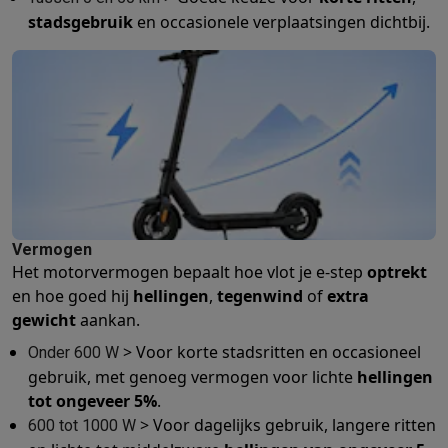
Gaming
stadsgebruik
en occasionele verplaatsingen dichtbij.
PlayStation
PlayStation 5
PS5 games
PS4 games
Playstation co
Nintendo
Nintendo Switch 2
Nintendo Switch games
Nintendo Sw
Xbox
Xbox games
Xbox controllers
Xbox headsets
Xbox access
PC gaming
Gaming laptops
Gaming PC
Gaming monitors
Gaming
Gaming setup
Gaming headsets
Gaming microfoons
Gamingstoe
Gaming consoles
Smart home & devices
Smartwatches
Smartwatches
Activity Trackers
Bandjes
Opladers
Mobiliteit
Elektrische steps
Dashcams
GPS
Coyote
Elektrische 
Vermogen
Veiligheid & bescherming
Bewakingscamera's
Alarmsystemen
B
Het motorvermogen bepaalt hoe vlot je e-step
optrekt
Contactloos betalen
Betaalterminals
Accessoires SumUp
en hoe goed hij
hellingen
,
tegenwind
of
extra
Omgeving & comfort
Verlichting
Plug & play zonnepanelen
Voice
gewicht
aankan.
Entertainment
Smart TV
Smart speakers
Google TV Streamer
App
> Voor korte stadsritten en occasioneel
Keuken
Slimme koelkasten
Slimme vaatwassers
Slimme espre
Onder 600 W
gebruik, met genoeg vermogen voor lichte
hellingen
Huishouden & gezondheid
Slimme wasmachines
Slimme droog
tot ongeveer
5%
.
Eco producten
> Voor dagelijks gebruik, langere ritten
Ecocheques
600 tot 1000 W