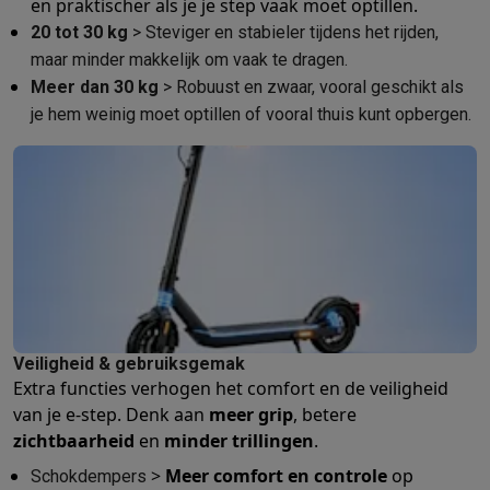
en praktischer als je je step vaak moet optillen.
Info & acties
20 tot 30 kg
> Steviger en stabieler tijdens het rijden,
Solden
Alle soldendeals
Solden op groot elektro
Solden op klein
maar minder makkelijk om vaak te dragen.
Acties
Deals van het moment
Promoties
Cashbacks
Solden
Black
Meer dan 30 kg
> Robuust en zwaar, vooral geschikt als
Daarom Krëfel
Gratis levering
Laagste prijsgarantie
Persoonlijke
je hem weinig moet optillen of vooral thuis kunt opbergen.
Installatie aan huis
Groot elektro installatie
Inbouw installatie
TV 
Betalingsmogelijkheden
Gift card
Ecocheques
Kopen op afbetal
Klantenservice
Herstelling van je toestel
Controleer jouw leveri
Groot elektro & inbouw
Vind jouw ideale wasmachine
Welke kook
Klein elektro
Beauty & gezondheid
Huishouden
Keuken
Meer...
Beeld & Geluid
Kies jouw ideale TV
Een speaker voor elke situa
Sport & Ontspanning
Hoe kies je een smartwatch?
Hoe kies je 
Outlet
Outlet
Alle outlet deals
Outlet multimedia & telefonie
Outlet groo
Veiligheid & gebruiksgemak
Extra functies verhogen het comfort en de veiligheid
van je e-step. Denk aan
meer grip
, betere
zichtbaarheid
en
minder trillingen
.
>
Meer comfort en controle
op
Schokdempers