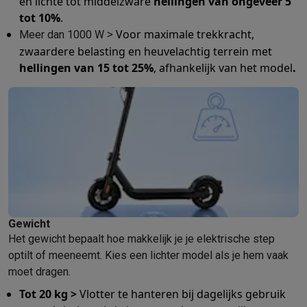
en lichte tot middelzware
hellingen van ongeveer 5
Info ecocheques
Alle eco producten
Alle eco promoties
tot 10%
.
Refurbished
> Voor maximale trekkracht,
Meer dan 1000 W
Refurbished smartphones
Refurbished tablets
Refurbished lap
zwaardere belasting en heuvelachtig terrein met
Huishouden
hellingen van
15 tot 25%
, afhankelijk van het model
.
Wasmachines met ecocheques
Droogkasten met ecocheques
Kleine keukentoestellen
Kleine keukentoestellen met ecocheques
Koffiemachines met
Grote keukentoestellen
Vaatwassers met ecocheques
Koelkasten met ecocheques
Die
Airco
Airco's met ecocheques
TV & audio
TV met ecocheques
Bluetooth speakers met ecocheques
Kopt
Multimedia & telefonie
Gewicht
Smartphones met ecocheques
Tablets met ecocheques
Laptop
Het gewicht bepaalt hoe makkelijk je je elektrische step
Transport
optilt of meeneemt. Kies een lichter model als je hem vaak
Elektrische steps met ecocheques
moet dragen.
Eco initiatieven
Tot 20 kg >
Vlotter te hanteren bij dagelijks gebruik
Impact
Energie besparen
Recycleer je oud elektro