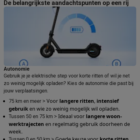
Foto accessoires
Cameratassen
Flitsers & filters
SD-kaarten
Sta
De belangrijkste aandachtspunten op een rij
Telefonie & smartwatches
GSM's
Smartphones
Apple iPhone
Samsung smartphones
GSM’s
Refurbished
Refurbished smartphones
BuyBack
GSM bescherming
iPhone hoesjes
Samsung hoesjes
Alle hoesj
Smartwatches
Smartwatches
Activity Trackers
Bandjes
Opladers
GSM opladers
Opladers en kabels
Draadloze opladers
USB-C k
GSM accessoires
AirTags & GPS trackers
Draadloze oortjes
GS
Vaste telefoons
Vaste telefoons
Walkie talkies
Babyfoons
Autonomie
Computers & tablets
Gebruik je je elektrische step voor korte ritten of wil je net
Computers
Laptops
Gaming laptops
Apple MacBook
Windows la
zo weinig mogelijk opladen? Kies de autonomie die past bij
Randapparatuur IT
Muizen
Toetsenborden
Webcams
PC speaker
jouw verplaatsingen.
Tablets & e-readers
Tablets
Apple iPad
Samsung Galaxy Tab
Tab
> Voor
langere ritten
,
intensief
75 km en meer
Printen
Printers
Inktpatronen & papier
Cricut
gebruik
en wie zo weinig mogelijk wil opladen.
Netwerk & wifi
Routers & access points
Powerline & Wi-Fi adap
> Ideaal voor
langere woon-
Tussen 50 en 75 km
Geheugen & opslag
Externe harde schijven
SSD
USB-sticks
SD-k
werktrajecten
en regelmatig gebruik doorheen de
Software
Windows & Microsoft Office
Anti-Virus
Overige softwa
week.
Toebehoren IT
Opladers & kabels
Tassen & sleeves
Steunen
Mu
> Goede keuze voor
korte ritten
,
Tussen 0 en 50 km