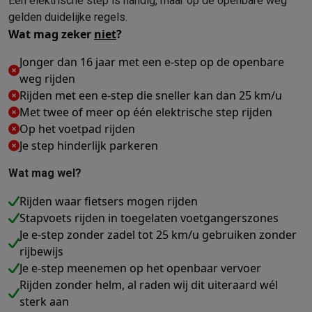
Een elektrische step is handig, maar op de openbare weg
Mondhygiëne
Elektrische tandenborstels
Opzetborstels
Waterf
gelden duidelijke regels.
Wat mag zeker
niet
?
Scheren
Elektrische scheerapparaten
Baardtrimmers
Multigroo
Lichaamsontharing
IPL ontharing
Epilators
Ladyshaves
Jonger dan 16 jaar met een e-step op de openbare
Beauty
Gelaatsverzorging
LED Maskers
Spiegels
Hand & voetve
weg rijden
Massage
Voetmassage
Massagestoelen
Nek & schoudermass
Rijden met een e-step die sneller kan dan 25 km/u
Gezondheid
Personenweegschalen
Bloeddrukmeters
Elektrosti
Met twee of meer op één elektrische step rijden
Voor de baby
Babyfoons
Borstkolven
Flessenwarmers
Aerosols
Op het voetpad rijden
TV, audio & foto
Je step hinderlijk parkeren
TV & beamers
TV
TV's met soundbar
2026 TV
LG TV
Samsung TV
Randapparatuur TV
Soundbars
Home cinema
Versterkers
Medias
Wat mag wel?
Hoofdtelefoons & oortjes
Koptelefoons
Draadloze koptelefoo
Rijden waar fietsers mogen rijden
Speakers
Speakers
Bluetooth speakers
Smart speakers
Party s
Stapvoets rijden in toegelaten voetgangerszones
Muziek in huis
Radio's & wekkers
Platenspelers
Hifi-ketens
Je e-step zonder zadel tot 25 km/u gebruiken zonder
Navigatie
Dashcams
GPS
Coyote
GPS accessoires
rijbewijs
TV & audio accessoires
Steunen
Kabels
Draagbare mediaspele
Je e-step meenemen op het openbaar vervoer
Fototoestellen
Digitale camera's
Instant camera's
Canon camera'
Rijden zonder helm, al raden wij dit uiteraard wél
Video
GoPro
Action cams
Drones
Camcorder
sterk aan