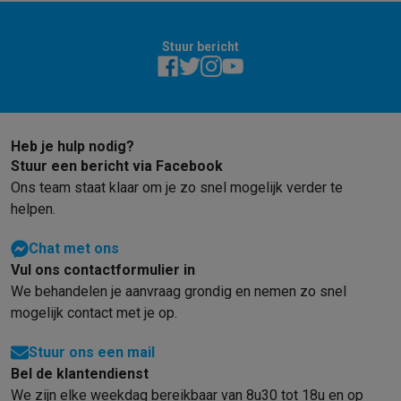
Info ecocheques
Alle eco producten
Alle eco promoties
Refurbished
Refurbished smartphones
Refurbished tablets
Refurbished lap
Stuur bericht
Huishouden
Wasmachines met ecocheques
Droogkasten met ecocheques
Kleine keukentoestellen
Kleine keukentoestellen met ecocheques
Koffiemachines met
Heb je hulp nodig?
Grote keukentoestellen
Stuur een bericht via Facebook
Vaatwassers met ecocheques
Koelkasten met ecocheques
Die
Ons team staat klaar om je zo snel mogelijk verder te
Airco
helpen.
Airco's met ecocheques
TV & audio
Chat met ons
TV met ecocheques
Bluetooth speakers met ecocheques
Kopt
Vul ons contactformulier in
Multimedia & telefonie
We behandelen je aanvraag grondig en nemen zo snel
Smartphones met ecocheques
Tablets met ecocheques
Laptop
mogelijk contact met je op.
Transport
Stuur ons een mail
Elektrische steps met ecocheques
Bel de klantendienst
Eco initiatieven
We zijn elke weekdag bereikbaar van 8u30 tot 18u en op
Impact
Energie besparen
Recycleer je oud elektro