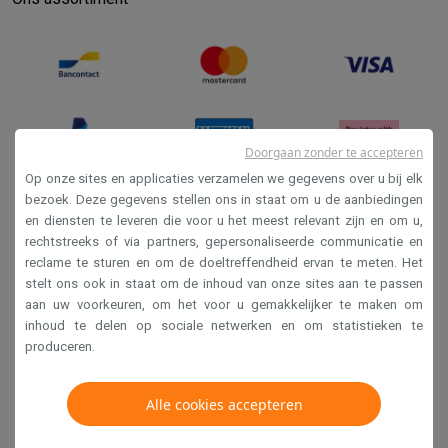
Doorgaan zonder te accepteren
Op onze sites en applicaties verzamelen we gegevens over u bij elk
bezoek. Deze gegevens stellen ons in staat om u de aanbiedingen
en diensten te leveren die voor u het meest relevant zijn en om u,
Verkoopsvoorwaarden
rechtstreeks of via partners, gepersonaliseerde communicatie en
Privacy
reclame te sturen en om de doeltreffendheid ervan te meten. Het
stelt ons ook in staat om de inhoud van onze sites aan te passen
Disclaimer
aan uw voorkeuren, om het voor u gemakkelijker te maken om
Cookies
inhoud te delen op sociale netwerken en om statistieken te
produceren.
Krëfel NV - Steenstraat 44 - Industriezone 4 "T Sas",
Alle cookies accepteren
1851 Humbeek, België
BTW BE 0400.673.544