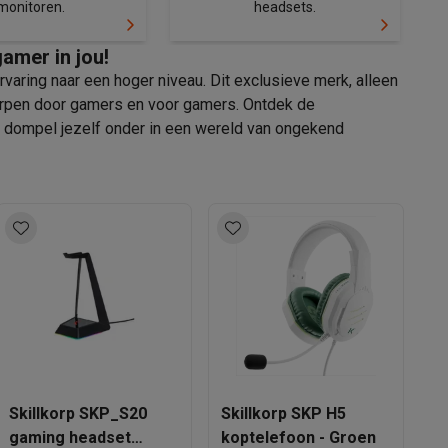
monitoren.
headsets.
gamer in jou!
rvaring naar een hoger niveau. Dit exclusieve merk, alleen
tworpen door gamers en voor gamers. Ontdek de
n dompel jezelf onder in een wereld van ongekend
akken
Accessoires
S
F
Skillkorp SKP_S20
Skillkorp SKP H5
kels
Droogrekken
Z
€ 
gaming headset
koptelefoon - Groen