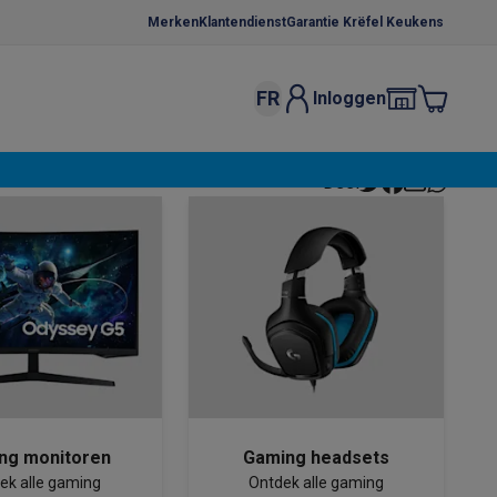
Merken
Klantendienst
Garantie Krëfel Keukens
FR
Inloggen
kels
Droogrekken
Deel
s
 microgolfovens
Inbouw wasmachines
ten
o
Koffiezetapparaten
Koffie, capsules & pads
Accessoires
ng monitoren
Gaming headsets
ek alle gaming
Ontdek alle gaming