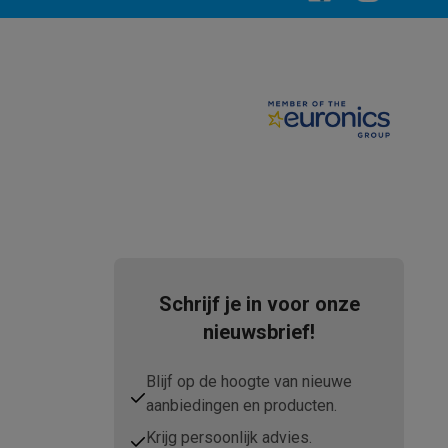
tion accessoires
 accessoires
Racing
Smartphone gaming controllers
Accessoires
s & GPS trackers
Schrijf je in voor onze
nieuwsbrief!
Blijf op de hoogte van nieuwe
aanbiedingen en producten.
 personenweegschalen
Slimme elektrische tandenborstels
Babyf
Krijg persoonlijk advies.