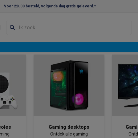
Voor 22u00 besteld, volgende dag gratis geleverd.*
en droogkast sets
Was-droogcombinaties
Tussenkaders en sok
viteiten stop
e vaatwassers
 een
e koelkasten
Amerikaanse koelkasten
Wijnkoelkasten
Diepvriezer
 gaming, kan
w koelkasten
Inbouw diepvriezers
Inbouw wijnkoelkasten
Inbouw
kplaten
Gas kookplaten
Kookplaten met afzuiging
Pannen
Kookpot
izen
Gasfornuizen
iemachines
ressomachines
Capsule- & padsmachines
Nespresso
Dolce Gust
machines
Juicers
Eierkokers
Yoghurtmachines
Accessoires
soles
Gaming desktops
Gami
 monsieur machines
Accessoires
aming
Ontdek alle gaming
Ontd