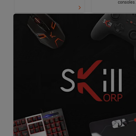
Robots & mixers
Keukenmachines
Keukenrobots
Mixers
Bl
consoles.
Koken & stomen
Multicookers
Rijst- en stoomkokers
Water
Fun cooking
Gourmet toestellen
Fondue
Raclette
TeppanYak
Barbecues
Elektrische barbecues
Houtskoolbarbecues
Gas
Koude dranken
Juicers
Bruiswatermachines
Waterfilterkan
Kookgerei
Pannen
Kookpotten
Keukenweegschalen
Vacuüm
Desserts
Wafelijzers
Ijsmachines
Pannenkoekenmakers
Di
Smart garden
Binnentuin
Kruiden
Compost machines
Access
Huishouden & airco
Stofzuigen
Stofzuigers
Robotstofzuigers
Steelstofzuigers
Robots
Robotstofzuigers
Dweilrobots
Robotmaaiers
Zwemb
Schoonmaken
Vloerreinigers
Stoomreinigers
Tapijtreinigers
Strijken
Stoomgenerators
Strijkijzers
Kledingstomers
Actiev
Naaien
Naaimachines
Accessoires
Verkoelen
Mobiele airco’s
Aircoolers
Ventilators
Accessoir
Luchtbehandeling
Luchtreinigers
Luchtbevochtigers
Luchto
Verwarmen
Elektrische verwarming
Elektrische dekens
Wassen & drogen
Wasmachines
Droogkasten
Wasmachine 