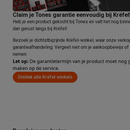
Huisdieren
Automatische voerbak
Automatische kattenbak
Beauty & gezondheid
Claim je Tones garantie eenvoudig bij Krëfel
Haarverzorging
Haardrogers
Stijltangen
Krultangen
Föhnbors
Heb je een product gekocht bij Tones en valt het nog bin
Mondhygiëne
Elektrische tandenborstels
Opzetborstels
Wa
dan gerust langs bij Krëfel!
Scheren
Elektrische scheerapparaten
Baardtrimmers
Multi
Lichaamsontharing
IPL ontharing
Epilators
Ladyshaves
Bezoek je dichtstbijzijnde Krëfel-winkel, waar onze verko
Beauty
Gelaatsverzorging
LED Maskers
Spiegels
Hand & vo
garantieafhandeling. Vergeet niet om je aankoopbewijs of
Massage
Voetmassage
Massagestoelen
Nek & schouder
nemen.
Gezondheid
Personenweegschalen
Bloeddrukmeters
Elekt
Let op:
De garantietermijn van je product moet nog g
Voor de baby
Babyfoons
Borstkolven
Flessenwarmers
Aero
maken op de service.
TV, audio & foto
Ontdek alle Krëfel winkels
TV & beamers
TV
TV's met soundbar
2026 TV
LG TV
Samsun
Randapparatuur TV
Soundbars
Home cinema
Versterkers
Me
Hoofdtelefoons & oortjes
Koptelefoons
Draadloze koptel
Speakers
Speakers
Bluetooth speakers
Smart speakers
Par
Muziek in huis
Radio's & wekkers
Platenspelers
Hifi-keten
Navigatie
Dashcams
GPS
Coyote
GPS accessoires
TV & audio accessoires
Steunen
Kabels
Draagbare medias