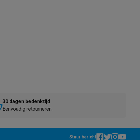
alaxy Fold8
alaxy Flip8 & Fold8 (Ultra) hoesjes
30 dagen bedenktijd
lers
Eenvoudig retourneren.
Stuur bericht