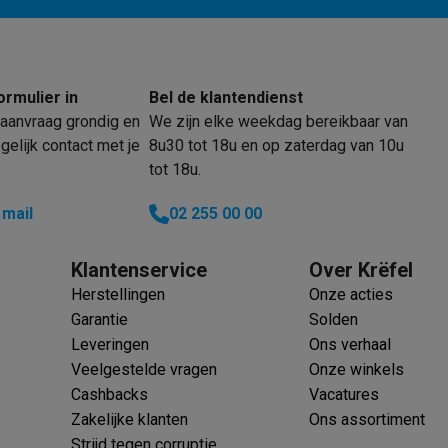
oftware
n
Muismatten
Overige accessoires
on controllers
Playstation headsets
Playstation VR-brillen
Playsta
ormulier in
Bel de klantendienst
do Switch controllers
Nintendo Switch headsets
Nintendo Switch
aanvraag grondig en
We zijn elke weekdag bereikbaar van
cessoires
elijk contact met je
8u30 tot 18u en op zaterdag van 10u
ing muizen
Gaming toetsenborden
PC gaming controllers
tot 18u.
stoelen
Gaming desks
Gaming TV
Gaming monitors
VR brillen
Sim 
 mail
02 255 00 00
ders
che steps accessoires
GPS accessoires
Klantenservice
Over Krëfel
men
Bewegingsdetectoren
Slimme deurbellen
Rookmelders
AirTag
Herstellingen
Onze acties
Garantie
Solden
Voice assistant
Weerstations
Leveringen
Ons verhaal
r
Apple TV
Batterijen & opladers
Stekkers & adapters
Veelgestelde vragen
Onze winkels
spressomachines
Slimme ovens
Slimme keukenrobots
Cashbacks
Vacatures
roogkasten
Slimme luchtbehandeling
Slimme stofzuigers
Slimme
Zakelijke klanten
Ons assortiment
Strijd tegen corruptie