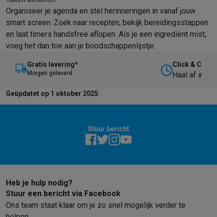
Gaming
Organiseer je agenda en stel herinneringen in vanaf jouw
PlayStation
PlayStation 5
PS5 games
PS4 games
Playstation co
smart screen. Zoek naar recepten, bekijk bereidingsstappen
Nintendo
Nintendo Switch 2
Nintendo Switch games
Nintendo Sw
en laat timers handsfree aflopen. Als je een ingrediënt mist,
Xbox
Xbox games
Xbox controllers
Xbox headsets
Xbox access
voeg het dan toe aan je boodschappenlijstje.
PC gaming
Gaming laptops
Gaming PC
Gaming monitors
Gaming
Gaming setup
Gaming headsets
Gaming microfoons
Gamingstoe
Gratis levering*
Click & Collec
Gaming consoles
M
orgen geleverd
Haal af in on
Smart home & devices
Geüpdatet op 1 oktober 2025
Smartwatches
Smartwatches
Activity Trackers
Bandjes
Opladers
Mobiliteit
Elektrische steps
Dashcams
GPS
Coyote
Elektrische 
Veiligheid & bescherming
Bewakingscamera's
Alarmsystemen
B
Stuur bericht
Contactloos betalen
Betaalterminals
Accessoires SumUp
Omgeving & comfort
Verlichting
Plug & play zonnepanelen
Voice
Entertainment
Smart TV
Smart speakers
Google TV Streamer
App
Keuken
Slimme koelkasten
Slimme vaatwassers
Slimme espre
Huishouden & gezondheid
Slimme wasmachines
Slimme droog
Heb je hulp nodig?
Stuur een bericht via Facebook
Eco producten
Ons team staat klaar om je zo snel mogelijk verder te
Ecocheques
helpen.