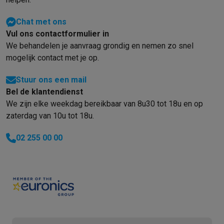
Info ecocheques
Alle eco producten
Alle eco promoties
Refurbished
Chat met ons
Refurbished smartphones
Refurbished tablets
Refurbished lap
Vul ons contactformulier in
Huishouden
We behandelen je aanvraag grondig en nemen zo snel
Wasmachines met ecocheques
Droogkasten met ecocheques
mogelijk contact met je op.
Kleine keukentoestellen
Kleine keukentoestellen met ecocheques
Koffiemachines met
Stuur ons een mail
Grote keukentoestellen
Bel de klantendienst
Vaatwassers met ecocheques
Koelkasten met ecocheques
Die
We zijn elke weekdag bereikbaar van 8u30 tot 18u en op
Airco
zaterdag van 10u tot 18u.
Airco's met ecocheques
TV & audio
02 255 00 00
TV met ecocheques
Bluetooth speakers met ecocheques
Kopt
Multimedia & telefonie
Smartphones met ecocheques
Tablets met ecocheques
Laptop
Transport
Elektrische steps met ecocheques
Eco initiatieven
Impact
Energie besparen
Recycleer je oud elektro