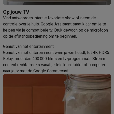
Barbecues
Elektrische barbecues
Houtskoolbarbecues
Gasbarb
Op jouw TV
Koude dranken
Juicers
Bruiswatermachines
Waterfilterkannen
Wa
Vind antwoorden, start je favoriete show of neem de
Kookgerei
Pannen
Kookpotten
Keukenweegschalen
Vacuümtoest
controle over je huis. Google Assistant staat klaar om je te
Desserts
Wafelijzers
Ijsmachines
Pannenkoekenmakers
Divers
helpen via je compatibele tv. Druk gewoon op de microfoon
Smart garden
Binnentuin
Kruiden
Compost machines
Accessoire
op de afstandsbediening om te beginnen.
Huishouden & airco
Stofzuigen
Stofzuigers
Robotstofzuigers
Steelstofzuigers
Sled
Geniet van het entertainment
Robots
Robotstofzuigers
Dweilrobots
Robotmaaiers
Zwembadr
Geniet van het entertainment waar je van houdt, tot 4K HDR5.
Schoonmaken
Vloerreinigers
Stoomreinigers
Tapijtreinigers
Hoge
Bekijk meer dan 400.000 films en tv-programma's. Stream
Strijken
Stoomgenerators
Strijkijzers
Kledingstomers
Actieve str
content rechtstreeks vanaf je telefoon, tablet of computer
Naaien
Naaimachines
Accessoires
naar je tv met de Google Chromecast.
Verkoelen
Mobiele airco’s
Aircoolers
Ventilators
Accessoires
Luchtbehandeling
Luchtreinigers
Luchtbevochtigers
Luchtontvoc
Verwarmen
Elektrische verwarming
Elektrische dekens
Wassen & drogen
Wasmachines
Droogkasten
Wasmachine en d
Huisdieren
Automatische voerbak
Automatische kattenbak
Huis
Beauty & gezondheid
Haarverzorging
Haardrogers
Stijltangen
Krultangen
Föhnborstels