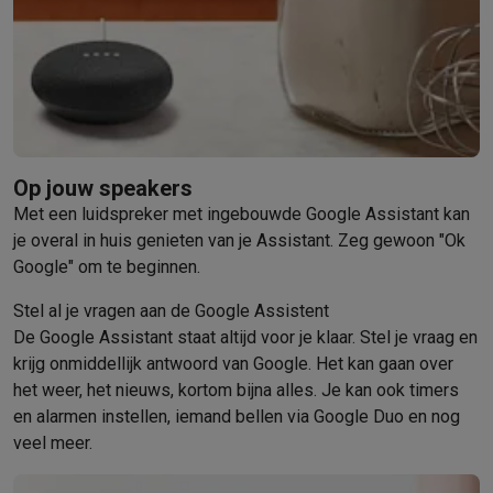
Mondhygiëne
Elektrische tandenborstels
Opzetborstels
Waterf
Scheren
Elektrische scheerapparaten
Baardtrimmers
Multigroo
Lichaamsontharing
IPL ontharing
Epilators
Ladyshaves
Beauty
Gelaatsverzorging
LED Maskers
Spiegels
Hand & voetve
Massage
Voetmassage
Massagestoelen
Nek & schoudermass
Gezondheid
Personenweegschalen
Bloeddrukmeters
Elektrosti
Op jouw speakers
Voor de baby
Babyfoons
Borstkolven
Flessenwarmers
Aerosols
Met een luidspreker met ingebouwde Google Assistant kan
TV, audio & foto
je overal in huis genieten van je Assistant. Zeg gewoon "Ok
TV & beamers
TV
TV's met soundbar
2026 TV
LG TV
Samsung TV
Google" om te beginnen.
Randapparatuur TV
Soundbars
Home cinema
Versterkers
Medias
Hoofdtelefoons & oortjes
Koptelefoons
Draadloze koptelefoo
Stel al je vragen aan de Google Assistent
Speakers
Speakers
Bluetooth speakers
Smart speakers
Party s
De Google Assistant staat altijd voor je klaar. Stel je vraag en
Muziek in huis
Radio's & wekkers
Platenspelers
Hifi-ketens
krijg onmiddellijk antwoord van Google. Het kan gaan over
Navigatie
Dashcams
GPS
Coyote
GPS accessoires
het weer, het nieuws, kortom bijna alles. Je kan ook timers
TV & audio accessoires
Steunen
Kabels
Draagbare mediaspele
en alarmen instellen, iemand bellen via Google Duo en nog
Fototoestellen
Digitale camera's
Instant camera's
Canon camera'
veel meer.
Video
GoPro
Action cams
Drones
Camcorder