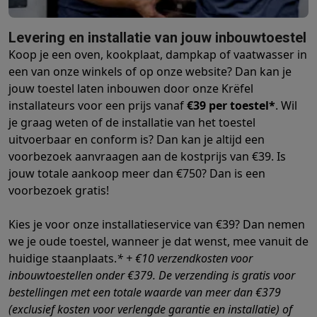
Foto accessoires
Cameratassen
Flitsers & filters
SD-kaarten
Sta
Telefonie & smartwatches
GSM's
Smartphones
Apple iPhone
Samsung smartphones
GSM’s
Levering en installatie van jouw inbouwtoestel
Refurbished
Refurbished smartphones
BuyBack
Koop je een oven, kookplaat, dampkap of vaatwasser in
een van onze winkels of op onze website? Dan kan je
GSM bescherming
iPhone hoesjes
Samsung hoesjes
Alle hoesj
jouw toestel laten inbouwen door onze Krëfel
Smartwatches
Smartwatches
Activity Trackers
Bandjes
Opladers
installateurs voor een prijs vanaf
€39 per toestel*
. Wil
GSM opladers
Opladers en kabels
Draadloze opladers
USB-C k
je graag weten of de installatie van het toestel
GSM accessoires
AirTags & GPS trackers
Draadloze oortjes
GS
uitvoerbaar en conform is? Dan kan je altijd een
Vaste telefoons
Vaste telefoons
Walkie talkies
Babyfoons
voorbezoek aanvraagen aan de kostprijs van €39. Is
Computers & tablets
jouw totale aankoop meer dan €750? Dan is een
Computers
Laptops
Gaming laptops
Apple MacBook
Windows la
voorbezoek gratis!
Randapparatuur IT
Muizen
Toetsenborden
Webcams
PC speaker
Tablets & e-readers
Tablets
Apple iPad
Samsung Galaxy Tab
Tab
Kies je voor onze installatieservice van €39? Dan nemen
Printen
Printers
Inktpatronen & papier
Cricut
we je oude toestel, wanneer je dat wenst, mee vanuit de
Netwerk & wifi
Routers & access points
Powerline & Wi-Fi adap
huidige staanplaats.
* + €10 verzendkosten voor
Geheugen & opslag
Externe harde schijven
SSD
USB-sticks
SD-k
inbouwtoestellen onder €379. De verzending is gratis voor
Software
Windows & Microsoft Office
Anti-Virus
Overige softwa
bestellingen met een totale waarde van meer dan €379
Toebehoren IT
Opladers & kabels
Tassen & sleeves
Steunen
Mu
(exclusief kosten voor verlengde garantie en installatie) of