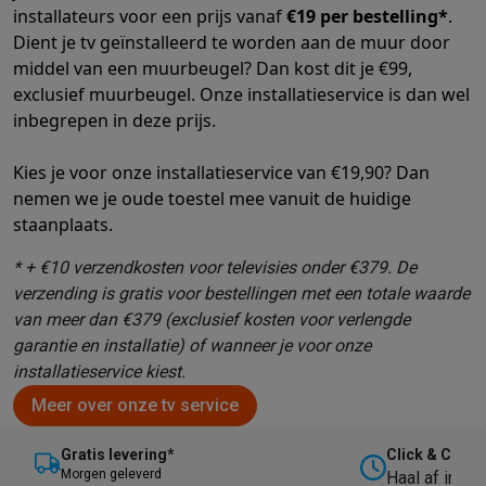
Info ecocheques
Alle eco producten
Alle eco promoties
installateurs voor een prijs vanaf
€19 per bestelling*
.
Refurbished
Dient je tv geïnstalleerd te worden aan de muur door
Refurbished smartphones
Refurbished tablets
Refurbished lap
middel van een muurbeugel? Dan kost dit je €99,
Huishouden
exclusief muurbeugel. Onze installatieservice is dan wel
Wasmachines met ecocheques
Droogkasten met ecocheques
inbegrepen in deze prijs.
Kleine keukentoestellen
Kleine keukentoestellen met ecocheques
Koffiemachines met
Kies je voor onze installatieservice van €19,90? Dan
Grote keukentoestellen
nemen we je oude toestel mee vanuit de huidige
Vaatwassers met ecocheques
Koelkasten met ecocheques
Die
staanplaats.
Airco
* + €10 verzendkosten voor televisies onder €379. De
Airco's met ecocheques
verzending is gratis voor bestellingen met een totale waarde
TV & audio
van meer dan €379 (exclusief kosten voor verlengde
TV met ecocheques
Bluetooth speakers met ecocheques
Kopt
garantie en installatie) of wanneer je voor onze
Multimedia & telefonie
installatieservice kiest.
Smartphones met ecocheques
Tablets met ecocheques
Laptop
Transport
Meer over onze tv service
Elektrische steps met ecocheques
Eco initiatieven
Gratis levering*
Click & Collec
M
orgen geleverd
Haal af in on
Impact
Energie besparen
Recycleer je oud elektro