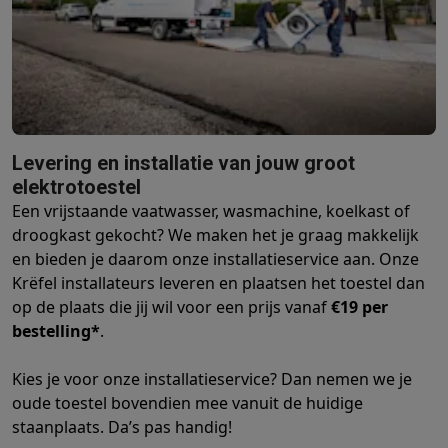
Barbecues
Elektrische barbecues
Houtskoolbarbecues
Gasbarb
Koude dranken
Juicers
Bruiswatermachines
Waterfilterkannen
Wa
Kookgerei
Pannen
Kookpotten
Keukenweegschalen
Vacuümtoest
Desserts
Wafelijzers
Ijsmachines
Pannenkoekenmakers
Divers
Smart garden
Binnentuin
Kruiden
Compost machines
Accessoire
Huishouden & airco
Levering en installatie van jouw groot
Stofzuigen
Stofzuigers
Robotstofzuigers
Steelstofzuigers
Sled
elektrotoestel
Robots
Robotstofzuigers
Dweilrobots
Robotmaaiers
Zwembadr
Een vrijstaande vaatwasser, wasmachine, koelkast of
Schoonmaken
Vloerreinigers
Stoomreinigers
Tapijtreinigers
Hoge
droogkast gekocht? We maken het je graag makkelijk
Strijken
Stoomgenerators
Strijkijzers
Kledingstomers
Actieve str
en bieden je daarom onze installatieservice aan. Onze
Naaien
Naaimachines
Accessoires
Krëfel installateurs leveren en plaatsen het toestel dan
Verkoelen
Mobiele airco’s
Aircoolers
Ventilators
Accessoires
op de plaats die jij wil voor een prijs vanaf
€19 per
Luchtbehandeling
Luchtreinigers
Luchtbevochtigers
Luchtontvoc
bestelling*
.
Verwarmen
Elektrische verwarming
Elektrische dekens
Wassen & drogen
Wasmachines
Droogkasten
Wasmachine en d
Kies je voor onze installatieservice? Dan nemen we je
Huisdieren
Automatische voerbak
Automatische kattenbak
Huis
oude toestel bovendien mee vanuit de huidige
Beauty & gezondheid
staanplaats. Da’s pas handig!
Haarverzorging
Haardrogers
Stijltangen
Krultangen
Föhnborstels