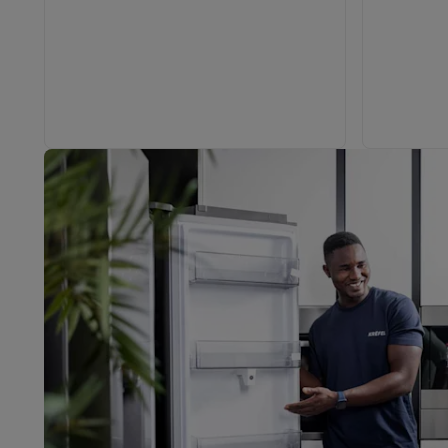
Eco initiatieven
Impact
Energie besparen
Recycleer je oud elektro
Info & acties
Solden
Alle soldendeals
Solden op groot elektro
Solden op 
Acties
Deals van het moment
Promoties
Cashbacks
Solden
Daarom Krëfel
Gratis levering
Laagste prijsgarantie
Persoon
Installatie aan huis
Groot elektro installatie
Inbouw installat
Betalingsmogelijkheden
Gift card
Ecocheques
Kopen op afb
Klantenservice
Herstelling van je toestel
Controleer jouw l
Groot elektro & inbouw
Vind jouw ideale wasmachine
Welke
Klein elektro
Beauty & gezondheid
Huishouden
Keuken
Meer.
Beeld & Geluid
Kies jouw ideale TV
Een speaker voor elke s
Sport & Ontspanning
Hoe kies je een smartwatch?
Hoe kies
Outlet
Outlet
Alle outlet deals
Outlet multimedia & telefonie
Outlet