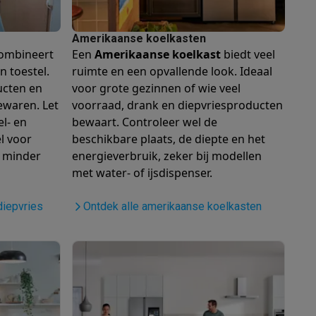
Amerikaanse koelkasten
ombineert
Een
Amerikaanse koelkast
biedt veel
n toestel.
ruimte en een opvallende look. Ideaal
ucten en
voor grote gezinnen of wie veel
ewaren. Let
voorraad, drank en diepvriesproducten
l- en
bewaart. Controleer wel de
l voor
beschikbare plaats, de diepte en het
Thermometers
Accessoires
 minder
energieverbruik, zeker bij modellen
met water- of ijsdispenser.
diepvries
Ontdek alle amerikaanse koelkasten