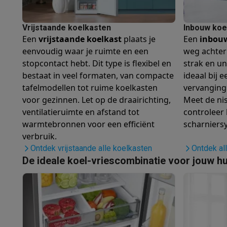
Huisdieren
Automatische voerbak
Automatische kattenbak
Beauty & gezondheid
Haarverzorging
Haardrogers
Stijltangen
Krultangen
Föhnbors
Vrijstaande koelkasten
Inbouw koe
Een
vrijstaande koelkast
plaats je
Een
inbouw
Mondhygiëne
Elektrische tandenborstels
Opzetborstels
Wa
eenvoudig waar je ruimte en een
weg achter
Scheren
Elektrische scheerapparaten
Baardtrimmers
Multi
stopcontact hebt. Dit type is flexibel en
strak en un
Lichaamsontharing
IPL ontharing
Epilators
Ladyshaves
bestaat in veel formaten, van compacte
ideaal bij 
Beauty
Gelaatsverzorging
LED Maskers
Spiegels
Hand & vo
tafelmodellen tot ruime koelkasten
vervanging
Massage
Voetmassage
Massagestoelen
Nek & schouder
voor gezinnen. Let op de draairichting,
Meet de ni
Gezondheid
Personenweegschalen
Bloeddrukmeters
Elekt
ventilatieruimte en afstand tot
controleer 
Voor de baby
Babyfoons
Borstkolven
Flessenwarmers
Aero
warmtebronnen voor een efficiënt
scharniers
TV, audio & foto
verbruik.
TV & beamers
TV
TV's met soundbar
2026 TV
LG TV
Samsun
Ontdek vrijstaande alle koelkasten
Ontdek al
Randapparatuur TV
Soundbars
Home cinema
Versterkers
Me
De ideale koel-vriescombinatie voor jouw h
Hoofdtelefoons & oortjes
Koptelefoons
Draadloze koptel
Speakers
Speakers
Bluetooth speakers
Smart speakers
Par
Muziek in huis
Radio's & wekkers
Platenspelers
Hifi-keten
Navigatie
Dashcams
GPS
Coyote
GPS accessoires
TV & audio accessoires
Steunen
Kabels
Draagbare medias