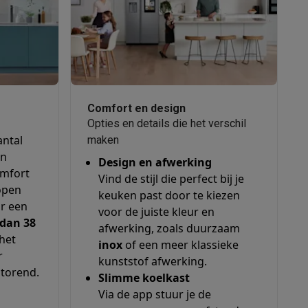
alaxy Fold8
alaxy Flip8 & Fold8 (Ultra) hoesjes
Comfort en design
Opties en details die het verschil
antal
maken
an
Design en afwerking
omfort
Vind de stijl die perfect bij je
open
keuken past door te kiezen
or een
voor de juiste kleur en
dan 38
afwerking, zoals duurzaam
lers
het
inox
of een meer klassieke
r
kunststof afwerking.
storend.
Slimme koelkast
Via de app stuur je de