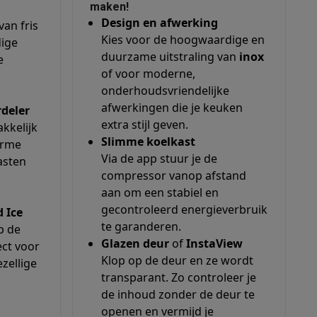
maken!
Design en afwerking
an fris
Kies voor de hoogwaardige en
dige
duurzame uitstraling van
inox
e
of voor moderne,
onderhoudsvriendelijke
elstofzuigers met ecocheques
Sledestofzuigers met ecochequ
afwerkingen die je keuken
rdeler
extra stijl geven.
kkelijk
erkannen
Keukenaccessoires met ecocheques
Slimme koelkast
arme
Via de app stuur je de
asten
en met ecocheques
Dampkappen met ecocheques
Kookplaten me
compressor vanop afstand
aan om een stabiel en
gecontroleerd energieverbruik
 Ice
te garanderen.
p de
elers met ecocheques
Glazen deur
of
InstaView
ect voor
Klop op de deur en ze wordt
ezellige
et ecocheques
Inkt en papier met ecocheques
transparant. Zo controleer je
de inhoud zonder de deur te
openen en vermijd je