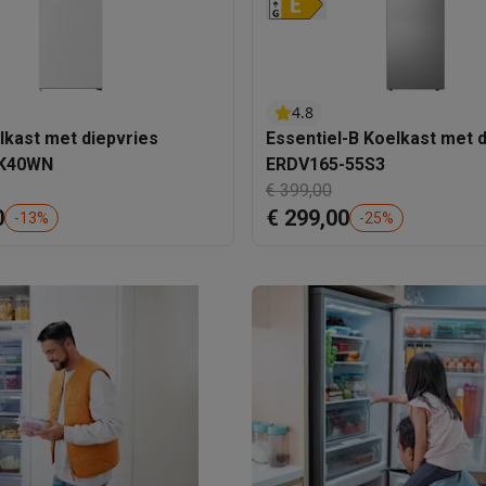
enders
Soepmakers
Hakmolens
Accessoires
kokers
Kookrobots
Pastamachines
Opzetkookplaten
Accessoires
i
Pizzamakers
Accessoires
barbecues
Accessoires
nen
Waterfilterpatronen
Ijsblokjesmachines
4.8
toestellen
Keukengerei & gadgets
kast met diepvries
Essentiel-B Koelkast met 
K40WN
ERDV165-55S3
verse desserten
€ 399,00
oires
0
€ 299,00
-
13
%
-
25
%
Sledestofzuigers
Handstofzuigers
Bouwstofzuigers
Stofzuigerz
adrobots
Robot ramenwassers
Hogedrukreinigers
Ruitenwassers
Dweilsystemen
Accessoires
e strijkplanken
Strijkplanken
Accessoires
es
ntvochtigers
Weerstations
en droogkast sets
Was-droogcombinaties
Tussenkaders en sok