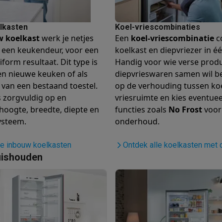
Huisdierverzorging
GPS trackers dieren
tels
Multistylers
Krulspelden
lkasten
Koel-vriescombinaties
 koelkast
werk je netjes
Een
koel-vriescombinatie
c
terflossers
 een keukendeur, voor een
koelkast en diepvriezer in éé
groomers
Tondeuses
Scheerkoppen
Accessoires
iform resultaat. Dit type is
Handig voor wie verse prod
een nieuwe keuken of als
diepvrieswaren samen wil b
etverzorging
Accessoires
 van een bestaand toestel.
op de verhouding tussen koe
massage
Massage guns
s zorgvuldig op en
vriesruimte en kies eventuee
rostimulatie apparaten
Bloedcirculatie apparaten
Infraroodlampen
hoogte, breedte, diepte en
functies zoals
No Frost
voor
sols
Luchtbevochtigers
ysteem.
onderhoud.
g TV
TCL TV
TV steunen
Beamers
le inbouw koelkasten
Ontdek alle koelkasten met 
diastreamers
DVD & Blu-Ray spelers
uishouden
efoons
Oortjes
Draadloze oortjes
Sportoortjes
ty speakers
s
pelers
Audio accessoires