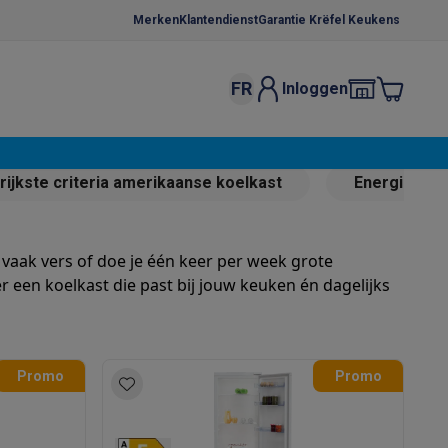
Merken
Klantendienst
Garantie Krëfel Keukens
FR
Inloggen
kels
Droogrekken
Deel
s
rijkste criteria amerikaanse koelkast
Energieverb
 microgolfovens
Inbouw wasmachines
ten
 vaak vers of doe je één keer per week grote
r een koelkast die past bij jouw keuken én dagelijks
o
Koffiezetapparaten
Koffie, capsules & pads
Accessoires
Promo
Promo