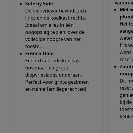
Ecocheques
wateraa
Side by Side
Met w
Info ecocheques
Alle eco producten
Alle eco promoties
De diepvriezer bevindt zich
plum
Refurbished
links en de koelkast rechts.
Het t
Ideaal om alles in één
Refurbished smartphones
Refurbished tablets
Refurbished
aange
Huishouden
oogopslag te zien, over de
waterl
volledige hoogte van het
Wasmachines met ecocheques
Droogkasten met ecoche
fris w
toestel.
Kleine keukentoestellen
wens,
French Door
Kleine keukentoestellen met ecocheques
Koffiemachines
reserv
Een extra brede koelkast
Grote keukentoestellen
Zonde
bovenaan en grote
Vaatwassers met ecocheques
Koelkasten met ecocheque
non-
diepvrieslades onderaan.
Airco
Dit m
Perfect voor grote gezinnen
Airco's met ecocheques
reserv
en ruime familiegerechten!
TV & audio
genie
TV met ecocheques
Bluetooth speakers met ecocheques
bij de
Multimedia & telefonie
toeste
Smartphones met ecocheques
Tablets met ecocheques
La
keuke
Transport
Elektrische steps met ecocheques