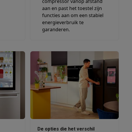
compressor vanop afstand
aan en past het toestel zijn
functies aan om een stabiel
energieverbruik te
tion accessoires
garanderen.
 accessoires
Racing
Smartphone gaming controllers
Accessoires
s & GPS trackers
 personenweegschalen
Slimme elektrische tandenborstels
Babyf
De opties die het verschil