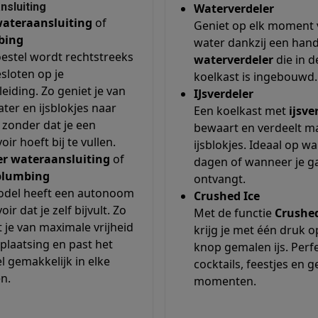
nsluiting
Waterverdeler
ateraansluiting
of
Geniet op elk moment v
bing
water dankzij een han
oestel wordt rechtstreeks
waterverdeler
die in d
 laptops
BuyBack
sloten op je
koelkast is ingebouwd.
eiding. Zo geniet je van
IJsverdeler
ques
Stofzuigers met ecocheques
Strijkijzers met ecocheques
Ste
ater en ijsblokjes naar
Een koelkast met
ijsve
 zonder dat je een
bewaart en verdeelt ma
 met ecocheques
Bruiswatertoestellen met ecocheques
Waterfilt
oir hoeft bij te vullen.
ijsblokjes. Ideaal op w
r wateraansluiting
of
dagen of wanneer je g
s
Diepvriezers met ecocheques
Ovens met ecocheques
Fornuiz
plumbing
ontvangt.
odel heeft een autonoom
Crushed Ice
oir dat je zelf bijvult. Zo
Met de functie
Crushed
t je van maximale vrijheid
krijg je met één druk o
Koptelefoons met ecocheques
Oortjes met ecocheques
Platensp
 plaatsing en past het
knop gemalen ijs. Perf
l gemakkelijk in elke
cocktails, feestjes en g
ptops met ecocheques
Monitors met ecocheques
Powerbanks m
n.
momenten.