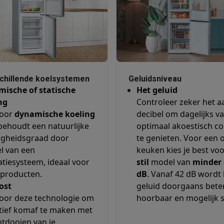
era's
Nikon camera's
Lenzen
en
Statieven & tripods
Action cam accessoires
SM’s met toetsen
Refurbished smartphones
iPhone 17
Samsung G
hoesjes
Screenprotectors
iPhone 17 Hoesjes
Galaxy S26 hoesjes
G
chillende koelsystemen
Geluidsniveau
ische of statische
Het geluid
ders
ng
Controleer zeker het a
-C kabels
Lightning kabels
Powerbanks
voor
dynamische koeling
decibel om dagelijks v
es
GSM houders auto
Micro SD-kaarten
Overige accessoires
behoudt een natuurlijke
optimaal akoestisch c
igheidsgraad door
te genieten. Voor een 
l van een
keuken kies je best vo
s laptops
Copilot+ pc
Chromebooks
Monitors
Desktops
atiesysteem, ideaal voor
stil
model van
minder 
akers
PC headsets
Microfoons
Docking stations
Externe DVD spe
 producten.
dB
. Vanaf 42 dB wordt 
b
Tablethoezen
E-readers
Accessoires
ost
geluid doorgaans bete
voor deze technologie om
hoorbaar en mogelijk 
 adapters
Mesh Wi-Fi
Switches
Netwerkkabels
itief komaf te maken met
SD-kaarten
CD's & DVD's
ntdooien van je