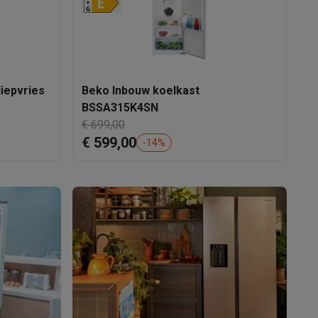
diepvries
Beko Inbouw koelkast
D
BSSA315K4SN
€ 699,00
€
€ 599,00
€
-
14
%
akken
Accessoires
kels
Droogrekken