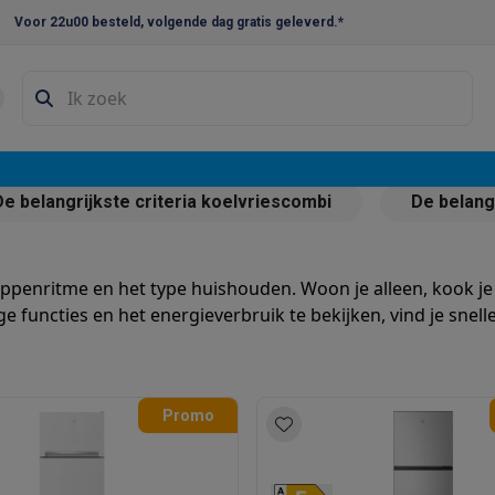
Voor 22u00 besteld, volgende dag gratis geleverd.*
en droogkast sets
Was-droogcombinaties
Tussenkaders en sok
e vaatwassers
Lees hier onze tips
ar te
e koelkasten
Amerikaanse koelkasten
Wijnkoelkasten
Diepvriezer
De belangrijkste criteria koelvriescombi
De belang
tel te kiezen
w koelkasten
Inbouw diepvriezers
Inbouw wijnkoelkasten
Inbouw
kplaten
Gas kookplaten
Kookplaten met afzuiging
Pannen
Kookpot
appenritme en het type huishouden. Woon je alleen, kook je
 functies en het energieverbruik te bekijken, vind je snelle
izen
Gasfornuizen
iemachines
ressomachines
Capsule- & padsmachines
Nespresso
Dolce Gust
Promo
machines
Juicers
Eierkokers
Yoghurtmachines
Accessoires
 monsieur machines
Accessoires