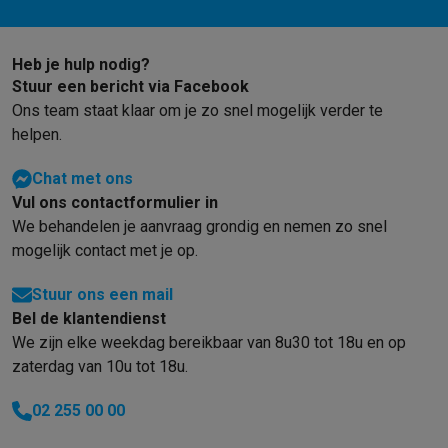
Foto accessoires
Cameratassen
Flitsers & filters
SD-kaarten
Sta
Telefonie & smartwatches
GSM's
Smartphones
Apple iPhone
Samsung smartphones
GSM’s
Heb je hulp nodig?
Refurbished
Refurbished smartphones
BuyBack
Stuur een bericht via Facebook
GSM bescherming
iPhone hoesjes
Samsung hoesjes
Alle hoesj
Ons team staat klaar om je zo snel mogelijk verder te
Smartwatches
Smartwatches
Activity Trackers
Bandjes
Opladers
helpen.
GSM opladers
Opladers en kabels
Draadloze opladers
USB-C k
GSM accessoires
AirTags & GPS trackers
Draadloze oortjes
GS
Chat met ons
Vaste telefoons
Vaste telefoons
Walkie talkies
Babyfoons
Vul ons contactformulier in
Computers & tablets
We behandelen je aanvraag grondig en nemen zo snel
Computers
Laptops
Gaming laptops
Apple MacBook
Windows la
mogelijk contact met je op.
Randapparatuur IT
Muizen
Toetsenborden
Webcams
PC speaker
Stuur ons een mail
Tablets & e-readers
Tablets
Apple iPad
Samsung Galaxy Tab
Tab
Bel de klantendienst
Printen
Printers
Inktpatronen & papier
Cricut
We zijn elke weekdag bereikbaar van 8u30 tot 18u en op
Netwerk & wifi
Routers & access points
Powerline & Wi-Fi adap
zaterdag van 10u tot 18u.
Geheugen & opslag
Externe harde schijven
SSD
USB-sticks
SD-k
Software
Windows & Microsoft Office
Anti-Virus
Overige softwa
02 255 00 00
Toebehoren IT
Opladers & kabels
Tassen & sleeves
Steunen
Mu