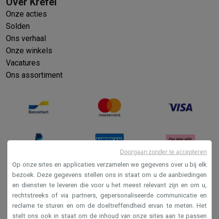
Over Krëfel
Onze acties
Solden
Ons verhaal
Onze winkels
Vacatures
Ons assortiment
Doorgaan zonder te accepteren
Op onze sites en applicaties verzamelen we gegevens over u bij elk
bezoek. Deze gegevens stellen ons in staat om u de aanbiedingen
en diensten te leveren die voor u het meest relevant zijn en om u,
Verkoopsvoorwaarden
rechtstreeks of via partners, gepersonaliseerde communicatie en
Privacy
reclame te sturen en om de doeltreffendheid ervan te meten. Het
stelt ons ook in staat om de inhoud van onze sites aan te passen
Disclaimer