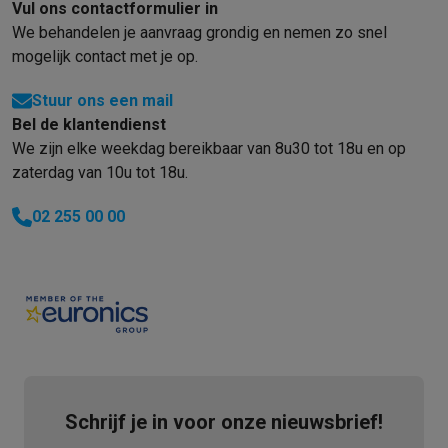
Gaming
Vul ons contactformulier in
PlayStation
PlayStation 5
PS5 games
PS4 games
Playstation co
We behandelen je aanvraag grondig en nemen zo snel
Nintendo
Nintendo Switch 2
Nintendo Switch games
Nintendo Sw
mogelijk contact met je op.
Xbox
Xbox games
Xbox controllers
Xbox headsets
Xbox access
Stuur ons een mail
PC gaming
Gaming laptops
Gaming PC
Gaming monitors
Gaming
Bel de klantendienst
Gaming setup
Gaming headsets
Gaming microfoons
Gamingstoe
We zijn elke weekdag bereikbaar van 8u30 tot 18u en op
Gaming consoles
zaterdag van 10u tot 18u.
Smart home & devices
Smartwatches
Smartwatches
Activity Trackers
Bandjes
Opladers
02 255 00 00
Mobiliteit
Elektrische steps
Dashcams
GPS
Coyote
Elektrische 
Veiligheid & bescherming
Bewakingscamera's
Alarmsystemen
B
Contactloos betalen
Betaalterminals
Accessoires SumUp
Omgeving & comfort
Verlichting
Plug & play zonnepanelen
Voice
Entertainment
Smart TV
Smart speakers
Google TV Streamer
App
Keuken
Slimme koelkasten
Slimme vaatwassers
Slimme espre
Huishouden & gezondheid
Slimme wasmachines
Slimme droog
Eco producten
Schrijf je in voor onze nieuwsbrief!
Ecocheques