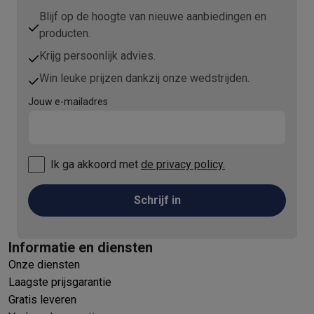
Info ecocheques
Alle eco producten
Alle eco promoties
Blijf op de hoogte van nieuwe aanbiedingen en
Refurbished
producten.
Refurbished smartphones
Refurbished tablets
Refurbished lap
Huishouden
Krijg persoonlijk advies.
Wasmachines met ecocheques
Droogkasten met ecocheques
Win leuke prijzen dankzij onze wedstrijden.
Kleine keukentoestellen
Jouw e-mailadres
Kleine keukentoestellen met ecocheques
Koffiemachines met
Grote keukentoestellen
Vaatwassers met ecocheques
Koelkasten met ecocheques
Die
Airco
Ik ga akkoord met
de privacy policy.
Airco's met ecocheques
TV & audio
Schrijf in
TV met ecocheques
Bluetooth speakers met ecocheques
Kopt
Multimedia & telefonie
Smartphones met ecocheques
Tablets met ecocheques
Laptop
Informatie en diensten
Transport
Onze diensten
Elektrische steps met ecocheques
Laagste prijsgarantie
Eco initiatieven
Gratis leveren
Impact
Energie besparen
Recycleer je oud elektro