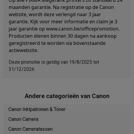
Op alle PIXMA MegaTank printers zit standaard 24
Barbecues
Elektrische barbecues
Houtskoolbarbecues
Gasbarb
maanden garantie. Na registratie op de Canon
Koude dranken
Juicers
Bruiswatermachines
Waterfilterkannen
Wa
website, wordt deze verlengd naar 3 jaar
garantie. Kijk voor meer informatie en claim je 3
Kookgerei
Pannen
Kookpotten
Keukenweegschalen
Vacuümtoest
jaar garantie op
www.canon.be/officepromotion
.
Desserts
Wafelijzers
Ijsmachines
Pannenkoekenmakers
Divers
Producten dienen binnen 30 dagen na aankoop
Smart garden
Binnentuin
Kruiden
Compost machines
Accessoire
geregistreerd te worden via bovenstaande
Huishouden & airco
actiewebsite.
Stofzuigen
Stofzuigers
Robotstofzuigers
Steelstofzuigers
Sled
Robots
Robotstofzuigers
Dweilrobots
Robotmaaiers
Zwembadr
Deze promotie is geldig van 19/8/2025 tot
Schoonmaken
Vloerreinigers
Stoomreinigers
Tapijtreinigers
Hoge
31/12/2026
Strijken
Stoomgenerators
Strijkijzers
Kledingstomers
Actieve str
Naaien
Naaimachines
Accessoires
Verkoelen
Mobiele airco’s
Aircoolers
Ventilators
Accessoires
Andere categorieën van Canon
Luchtbehandeling
Luchtreinigers
Luchtbevochtigers
Luchtontvoc
Verwarmen
Elektrische verwarming
Elektrische dekens
Canon Inktpatronen & Toner
Wassen & drogen
Wasmachines
Droogkasten
Wasmachine en d
Huisdieren
Automatische voerbak
Automatische kattenbak
Huis
Canon Camera
Beauty & gezondheid
Canon Cameratassen
Haarverzorging
Haardrogers
Stijltangen
Krultangen
Föhnborstels