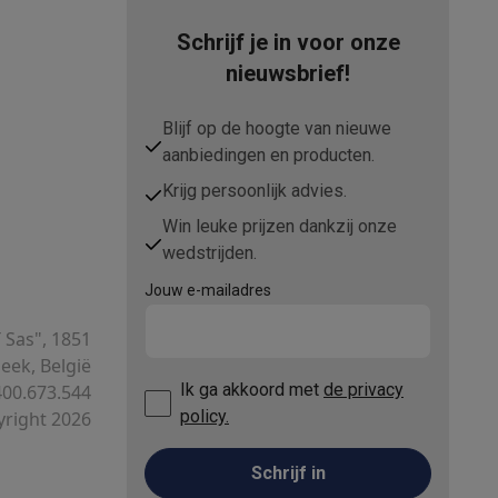
Schrijf je in voor onze
nieuwsbrief!
Blijf op de hoogte van nieuwe
aanbiedingen en producten.
Krijg persoonlijk advies.
Win leuke prijzen dankzij onze
Thermometers
Accessoires
wedstrijden.
Jouw e-mailadres
T Sas", 1851
ek, België
Ik ga akkoord met
de privacy
00.673.544
policy.
right 2026
Schrijf in