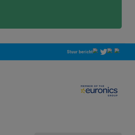
Stuur bericht
akken
Accessoires
kels
Droogrekken