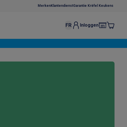
Merken
Klantendienst
Garantie Krëfel Keukens
FR
Inloggen
kels
Droogrekken
s
 microgolfovens
Inbouw wasmachines
ten
o
Koffiezetapparaten
Koffie, capsules & pads
Accessoires