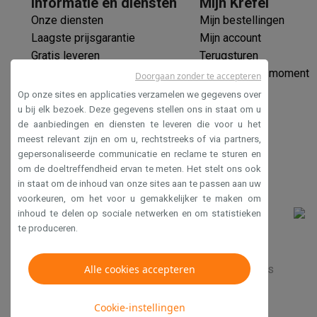
Informatie en diensten
Mijn Krëfel
Huisdieren
Automatische voerbak
Automatische kattenbak
Onze diensten
Mijn bestellingen
Beauty & gezondheid
Laagste prijsgarantie
Mijn account
Haarverzorging
Haardrogers
Stijltangen
Krultangen
Föhnbors
Gratis leveren
Terugsturen
Mondhygiëne
Elektrische tandenborstels
Opzetborstels
Wa
Verlengde garantie
Mijn leveringsmoment
Scheren
Elektrische scheerapparaten
Baardtrimmers
Multi
Doorgaan zonder te accepteren
Ecocheques
Lichaamsontharing
IPL ontharing
Epilators
Ladyshaves
Op onze sites en applicaties verzamelen we gegevens over
Veilig betalen
Beauty
Gelaatsverzorging
LED Maskers
Spiegels
Hand & vo
u bij elk bezoek. Deze gegevens stellen ons in staat om u
de aanbiedingen en diensten te leveren die voor u het
Toegankelijkheidsverklaring
Massage
Voetmassage
Massagestoelen
Nek & schouder
meest relevant zijn en om u, rechtstreeks of via partners,
Gezondheid
Personenweegschalen
Bloeddrukmeters
Elekt
gepersonaliseerde communicatie en reclame te sturen en
Voor de baby
Babyfoons
Borstkolven
Flessenwarmers
Aero
om de doeltreffendheid ervan te meten. Het stelt ons ook
TV, audio & foto
in staat om de inhoud van onze sites aan te passen aan uw
TV & beamers
TV
TV's met soundbar
2026 TV
LG TV
Samsun
voorkeuren, om het voor u gemakkelijker te maken om
inhoud te delen op sociale netwerken en om statistieken
Randapparatuur TV
Soundbars
Home cinema
Versterkers
Me
te produceren.
Hoofdtelefoons & oortjes
Koptelefoons
Draadloze koptel
Speakers
Speakers
Bluetooth speakers
Smart speakers
Par
Muziek in huis
Radio's & wekkers
Platenspelers
Hifi-keten
Verkoopsvoorwaarden
Alle cookies accepteren
Privacy
Disclaimer
Cookies
Navigatie
Dashcams
GPS
Coyote
GPS accessoires
TV & audio accessoires
Steunen
Kabels
Draagbare medias
Cookie-instellingen