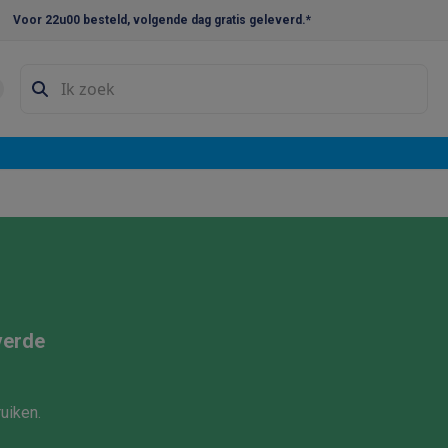
Voor 22u00 besteld, volgende dag gratis geleverd.*
en droogkast sets
Was-droogcombinaties
Tussenkaders en sok
e vaatwassers
e koelkasten
Amerikaanse koelkasten
Wijnkoelkasten
Diepvriezer
w koelkasten
Inbouw diepvriezers
Inbouw wijnkoelkasten
Inbouw
kplaten
Gas kookplaten
Kookplaten met afzuiging
Pannen
Kookpot
izen
Gasfornuizen
iemachines
verde
ressomachines
Capsule- & padsmachines
Nespresso
Dolce Gust
machines
Juicers
Eierkokers
Yoghurtmachines
Accessoires
uiken.
 monsieur machines
Accessoires