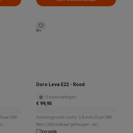
Thermometers
Accessoires
Doro Leva E22 - Rood
0 beoordelingen
€ 99,95
 Dual SIM:
Schermgrootte (inch): 2.8 inch | Dual SIM:
 |
Nee | Uitbreidbaar geheugen: Ja |
Bluetooth-versie: 5.0 | Kwaliteit camera
Vergelijk