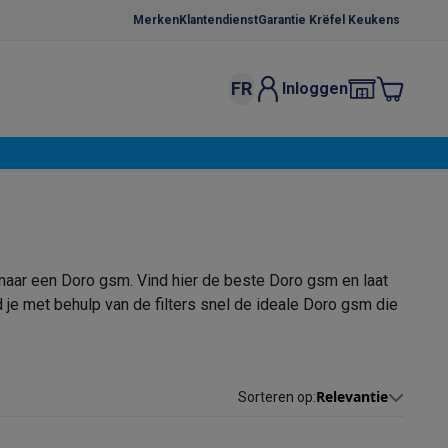
Merken
Klantendienst
Garantie Krëfel Keukens
FR
Inloggen
kels
Droogrekken
s
 microgolfovens
Inbouw wasmachines
ten
 naar een Doro gsm. Vind hier de beste Doro gsm en laat
 je met behulp van de filters snel de ideale Doro gsm die
o
Koffiezetapparaten
Koffie, capsules & pads
Accessoires
Relevantie
Sorteren op
: