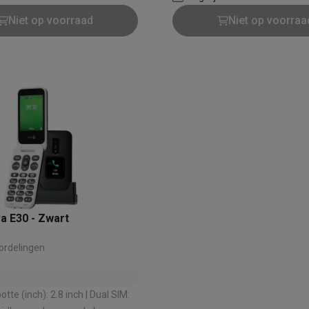
era's
Nikon camera's
Lenzen
achterkant (MP): 0.3 MP
Niet op voorraad
Niet op voorraa
en
Statieven & tripods
Action cam accessoires
SM’s met toetsen
Refurbished smartphones
iPhone 17
Samsung G
hoesjes
Screenprotectors
iPhone 17 Hoesjes
Galaxy S26 hoesjes
G
ders
-C kabels
Lightning kabels
Powerbanks
es
GSM houders auto
Micro SD-kaarten
Overige accessoires
s laptops
Copilot+ pc
Chromebooks
Monitors
Desktops
a E30 - Zwart
akers
PC headsets
Microfoons
Docking stations
Externe DVD spe
b
Tablethoezen
E-readers
Accessoires
ordelingen
 adapters
Mesh Wi-Fi
Switches
Netwerkkabels
te (inch): 2.8 inch | Dual SIM:
SD-kaarten
CD's & DVD's