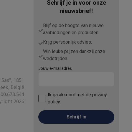
Schrijf je in voor onze
nieuwsbrief!
Blijf op de hoogte van nieuwe
aanbiedingen en producten.
Krijg persoonlijk advies.
elstofzuigers met ecocheques
Sledestofzuigers met ecochequ
Win leuke prijzen dankzij onze
wedstrijden.
erkannen
Keukenaccessoires met ecocheques
Jouw e-mailadres
en met ecocheques
Dampkappen met ecocheques
Kookplaten me
T Sas", 1851
ek, België
00.673.544
Ik ga akkoord met
de privacy
right 2026
policy.
elers met ecocheques
Schrijf in
et ecocheques
Inkt en papier met ecocheques