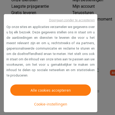
Eco producten
Laagste prijsgarantie
Mijn account
Ecocheques
Gratis leveren
Terugsturen
Info ecocheques
Alle eco producten
Alle eco promoties
Verlengde garantie
Mijn leveringsmoment
Doorgaan zonder te accepteren
Refurbished
Ecocheques
Op onze sites en applicaties verzamelen we gegevens over
Refurbished smartphones
Refurbished tablets
Refurbished
Veilig betalen
u bij elk bezoek. Deze gegevens stellen ons in staat om u
Huishouden
de aanbiedingen en diensten te leveren die voor u het
Toegankelijkheidsverklaring
Wasmachines met ecocheques
Droogkasten met ecoche
meest relevant zijn en om u, rechtstreeks of via partners,
Kleine keukentoestellen
gepersonaliseerde communicatie en reclame te sturen en
Kleine keukentoestellen met ecocheques
Koffiemachines
om de doeltreffendheid ervan te meten. Het stelt ons ook
Grote keukentoestellen
in staat om de inhoud van onze sites aan te passen aan uw
voorkeuren, om het voor u gemakkelijker te maken om
Vaatwassers met ecocheques
Koelkasten met ecocheque
inhoud te delen op sociale netwerken en om statistieken
Airco
te produceren.
Airco's met ecocheques
TV & audio
Alle cookies accepteren
TV met ecocheques
Bluetooth speakers met ecocheques
Verkoopsvoorwaarden
Privacy
Disclaimer
Cookies
Multimedia & telefonie
Smartphones met ecocheques
Tablets met ecocheques
La
Cookie-instellingen
Transport