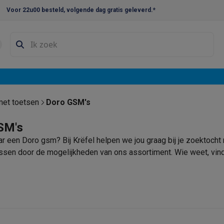
Voor 22u00 besteld, volgende dag gratis geleverd.*
en droogkast sets
Was-droogcombinaties
Tussenkaders en sok
e vaatwassers
e koelkasten
Amerikaanse koelkasten
Wijnkoelkasten
Diepvriezer
w koelkasten
Inbouw diepvriezers
Inbouw wijnkoelkasten
Inbouw
et toetsen
Doro GSM's
kplaten
Gas kookplaten
Kookplaten met afzuiging
Pannen
Kookpot
SM's
r een Doro gsm? Bij Krëfel helpen we jou graag bij je zoektocht
izen
Gasfornuizen
assen door de mogelijkheden van ons assortiment. Wie weet, vind
iemachines
ressomachines
Capsule- & padsmachines
Nespresso
Dolce Gust
machines
Juicers
Eierkokers
Yoghurtmachines
Accessoires
 monsieur machines
Accessoires