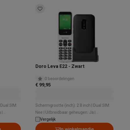
akken
Accessoires
Doro Leva E22 - Zwart
0 beoordelingen
€ 99,95
 Dual SIM:
Schermgrootte (inch): 2.8 inch | Dual SIM:
 |
Nee | Uitbreidbaar geheugen: Ja |
Bluetooth-versie: 5.0 | Kwaliteit camera
Vergelijk
kels
Droogrekken
achterkant (MP): 0.3 MP
e
In winkelmandje