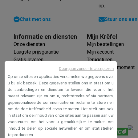
Elektrische steps met ecocheques
op.
Eco initiatieven
Impact
Energie besparen
Recycleer je oud elektro
Chat met ons
Stuur ons een
Info & acties
Solden
Alle soldendeals
Solden op groot elektro
Solden op 
Informatie en diensten
Mijn Krëfel
Acties
Deals van het moment
Promoties
Cashbacks
Solden
Onze diensten
Mijn bestellingen
Daarom Krëfel
Gratis levering
Laagste prijsgarantie
Persoon
Laagste prijsgarantie
Mijn account
Installatie aan huis
Groot elektro installatie
Inbouw installat
Gratis leveren
Terugsturen
Betalingsmogelijkheden
Gift card
Ecocheques
Kopen op afb
Verlengde garantie
Mijn leveringsmoment
Doorgaan zonder te accepteren
Klantenservice
Herstelling van je toestel
Controleer jouw l
Ecocheques
Op onze sites en applicaties verzamelen we gegevens over
Groot elektro & inbouw
Vind jouw ideale wasmachine
Welke
Veilig betalen
u bij elk bezoek. Deze gegevens stellen ons in staat om u
Klein elektro
Beauty & gezondheid
Huishouden
Keuken
Meer.
de aanbiedingen en diensten te leveren die voor u het
Toegankelijkheidsverklaring
Beeld & Geluid
Kies jouw ideale TV
Een speaker voor elke s
meest relevant zijn en om u, rechtstreeks of via partners,
Sport & Ontspanning
Hoe kies je een smartwatch?
Hoe kies
gepersonaliseerde communicatie en reclame te sturen en
Outlet
om de doeltreffendheid ervan te meten. Het stelt ons ook
Outlet
Alle outlet deals
Outlet multimedia & telefonie
Outlet
in staat om de inhoud van onze sites aan te passen aan uw
voorkeuren, om het voor u gemakkelijker te maken om
inhoud te delen op sociale netwerken en om statistieken
te produceren.