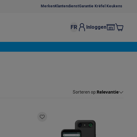
Merken
Klantendienst
Garantie Krëfel Keukens
FR
Inloggen
kels
Droogrekken
s
 microgolfovens
Inbouw wasmachines
ten
Relevantie
Sorteren op
:
o
Koffiezetapparaten
Koffie, capsules & pads
Accessoires