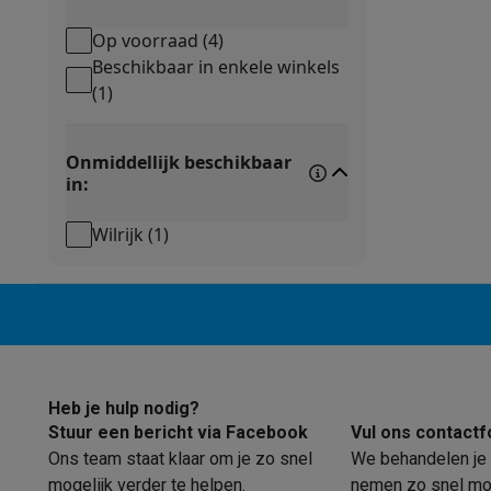
Eco producten
Ecocheques
Op voorraad
(
4
)
Info ecocheques
Alle eco producten
Alle eco promoties
Beschikbaar in enkele winkels
Refurbished
(
1
)
Refurbished smartphones
Refurbished tablets
Refurbished
Huishouden
Onmiddellijk beschikbaar
Wasmachines met ecocheques
Droogkasten met ecoche
in:
Kleine keukentoestellen
Kleine keukentoestellen met ecocheques
Koffiemachines
Wilrijk
(
1
)
Grote keukentoestellen
Vaatwassers met ecocheques
Koelkasten met ecocheque
Airco
Airco's met ecocheques
TV & audio
TV met ecocheques
Bluetooth speakers met ecocheques
Heb je hulp nodig?
Multimedia & telefonie
Stuur een bericht via Facebook
Vul ons contactf
Smartphones met ecocheques
Tablets met ecocheques
La
Ons team staat klaar om je zo snel
We behandelen je 
Transport
mogelijk verder te helpen.
nemen zo snel mog