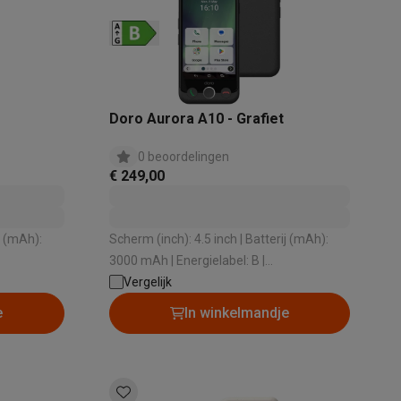
Doro Aurora A10 - Grafiet
0 beoordelingen
€ 249,00
akken
Accessoires
j (mAh):
Scherm (inch): 4.5 inch | Batterij (mAh):
3000 mAh | Energielabel: B |
: 0.92 W/kg
Stralingswaarde - Hoofd (W/kg): 1.19 W/kg
Vergelijk
| Videokwaliteit: Full HD
e
In winkelmandje
kels
Droogrekken