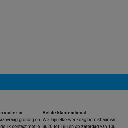
 laptops
BuyBack
ques
Stofzuigers met ecocheques
Strijkijzers met ecocheques
Ste
 met ecocheques
Bruiswatertoestellen met ecocheques
Waterfilt
s
Diepvriezers met ecocheques
Ovens met ecocheques
Fornuiz
Koptelefoons met ecocheques
Oortjes met ecocheques
Platensp
ormulier in
Bel de klantendienst
ptops met ecocheques
Monitors met ecocheques
Powerbanks m
aanvraag grondig en
We zijn elke weekdag bereikbaar van
elijk contact met je
8u30 tot 18u en op zaterdag van 10u