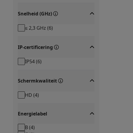
Fototoestellen
Digitale camera's
Instant camera's
Canon cam
Video
GoPro
Action cams
Drones
Camcorder
Snelheid (GHz)
Foto accessoires
Cameratassen
Flitsers & filters
SD-kaart
Telefonie & smartwatches
≤ 2,3 GHz
(
6
)
GSM's
Smartphones
Apple iPhone
Samsung smartphones
G
Refurbished
Refurbished smartphones
BuyBack
GSM bescherming
iPhone hoesjes
Samsung hoesjes
Alle 
IP-certificering
Smartwatches
Smartwatches
Activity Trackers
Bandjes
Opla
IP54
(
6
)
GSM opladers
Opladers en kabels
Draadloze opladers
USB
GSM accessoires
AirTags & GPS trackers
Draadloze oortj
Vaste telefoons
Vaste telefoons
Walkie talkies
Babyfoons
Schermkwaliteit
Computers & tablets
Computers
Laptops
Gaming laptops
Apple MacBook
Window
HD
(
4
)
Randapparatuur IT
Muizen
Toetsenborden
Webcams
PC spe
Tablets & e-readers
Tablets
Apple iPad
Samsung Galaxy Ta
Printen
Printers
Inktpatronen & papier
Cricut
Energielabel
Netwerk & wifi
Routers & access points
Powerline & Wi-Fi
B
(
4
)
Geheugen & opslag
Externe harde schijven
SSD
USB-sticks