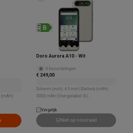
Doro Aurora A10 - Wit
Thermometers
Accessoires
0 beoordelingen
€ 249,00
Scherm (inch): 4.5 inch | Batterij (mAh):
j (mAh):
3000 mAh | Energielabel: B |
Stralingswaarde - Hoofd (W/kg): 1.19 W/kg
Vergelijk
: 0.41 W/kg
| Videokwaliteit: Full HD
Niet op voorraad
e