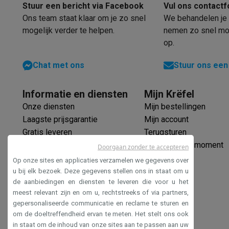
Ecocheques
Stuur een bericht via Facebook
Vul ons contactf
Info ecocheques
Alle eco producten
Alle eco promoties
Ons team staat klaar om je zo snel
We behandelen je 
Refurbished
mogelijk verder te helpen.
nemen zo snel mog
Refurbished smartphones
Refurbished tablets
Refurbished
op.
Huishouden
Chat met ons
Stuur ons een
Wasmachines met ecocheques
Droogkasten met ecoche
Kleine keukentoestellen
Kleine keukentoestellen met ecocheques
Koffiemachines
Informatie en diensten
Mijn Krëfel
Grote keukentoestellen
Onze diensten
Mijn bestellingen
Vaatwassers met ecocheques
Koelkasten met ecocheque
Laagste prijsgarantie
Mijn account
Airco
Gratis leveren
Terugsturen
Airco's met ecocheques
Verlengde garantie
Mijn leveringsmoment
Doorgaan zonder te accepteren
TV & audio
Ecocheques
Op onze sites en applicaties verzamelen we gegevens over
TV met ecocheques
Bluetooth speakers met ecocheques
Veilig betalen
u bij elk bezoek. Deze gegevens stellen ons in staat om u
Multimedia & telefonie
de aanbiedingen en diensten te leveren die voor u het
Toegankelijkheidsverklaring
Smartphones met ecocheques
Tablets met ecocheques
La
meest relevant zijn en om u, rechtstreeks of via partners,
gepersonaliseerde communicatie en reclame te sturen en
Transport
om de doeltreffendheid ervan te meten. Het stelt ons ook
Elektrische steps met ecocheques
in staat om de inhoud van onze sites aan te passen aan uw