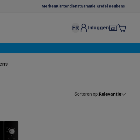
Merken
Klantendienst
Garantie Krëfel Keukens
FR
Inloggen
kels
Droogrekken
s
 microgolfovens
Inbouw wasmachines
vens
ten
Relevantie
Sorteren op
:
o
Koffiezetapparaten
Koffie, capsules & pads
Accessoires