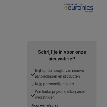
elstofzuigers met ecocheques
Sledestofzuigers met ecochequ
erkannen
Keukenaccessoires met ecocheques
Schrijf je in voor onze
en met ecocheques
Dampkappen met ecocheques
Kookplaten me
nieuwsbrief!
Blijf op de hoogte van nieuwe
aanbiedingen en producten.
elers met ecocheques
Krijg persoonlijk advies.
et ecocheques
Inkt en papier met ecocheques
Win leuke prijzen dankzij onze
wedstrijden.
Jouw e-mailadres