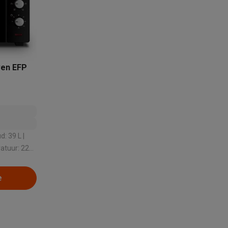
ven EFP
akken
Accessoires
: 39 L |
ratuur: 220
e
kels
Droogrekken