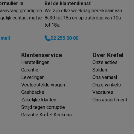
ormulier in
Bel de klantendienst
aanvraag grondig en
We zijn elke weekdag bereikbaar van
elijk contact met je
8u30 tot 18u en op zaterdag van 10u
 laptops
BuyBack
tot 18u.
 mail
02 255 00 00
ques
Stofzuigers met ecocheques
Strijkijzers met ecocheques
Ste
 met ecocheques
Bruiswatertoestellen met ecocheques
Waterfilt
Klantenservice
Over Krëfel
Herstellingen
Onze acties
s
Diepvriezers met ecocheques
Ovens met ecocheques
Fornuiz
Garantie
Solden
Leveringen
Ons verhaal
Veelgestelde vragen
Onze winkels
Cashbacks
Vacatures
Koptelefoons met ecocheques
Oortjes met ecocheques
Platensp
Zakelijke klanten
Ons assortiment
Strijd tegen corruptie
ptops met ecocheques
Monitors met ecocheques
Powerbanks m
Garantie Krëfel Keukens