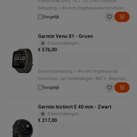
Polsomtrek (cm): 14,1 - 21,3 cm | Grootte
behuizing: > 44 mm | Ingebouwde microfoon:
Nee | Verbindingen: Bluetooth , ANT+ | Grootte
Vergelijk
(cm): 3.3 cm
Garmin Venu X1 - Groen
0 beoordelingen
€ 576,00
Grootte behuizing: > 44 mm | Ingebouwde
microfoon: Ja | Verbindingen: ANT+ , Bluetooth ,
WiFi | Grootte (cm): 5.12 cm | Materiaal
Vergelijk
polsband: Nylon
Garmin Instinct E 40 mm - Zwart
0 beoordelingen
€ 217,00