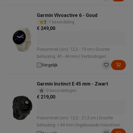
Garmin Vívoactive 6 - Goud
5
1 beoordeling
€ 249,00
Polsomtrek (cm): 12,5 - 19 cm | Grootte
behuizing: 40 - 44 mm | Verbindingen:
Bluetooth , WiFi , ANT+ , NFC | Grootte (cm): 3.04
Vergelijk
cm | Materiaal polsband: Siliconen
Garmin Instinct E 45 mm - Zwart
0 beoordelingen
€ 219,00
Polsomtrek (cm): 13,2 - 21,3 cm | Grootte
behuizing: > 44 mm | Ingebouwde microfoon:
Nee | Verbindingen: Bluetooth , ANT+ | Materiaal