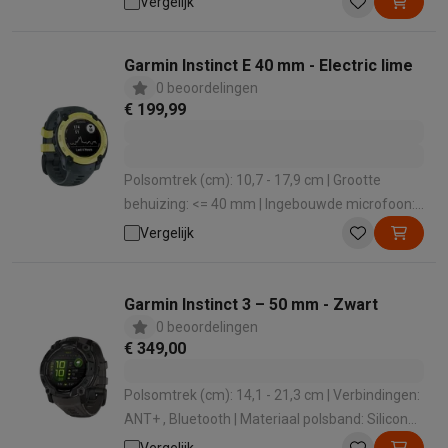
Vergelijk
polsband: Siliconen
Garmin Instinct E 40 mm - Electric lime
0 beoordelingen
€ 199,99
Polsomtrek (cm): 10,7 - 17,9 cm | Grootte
behuizing: <= 40 mm | Ingebouwde microfoon:
Nee | Verbindingen: Bluetooth , ANT+ | Materiaal
Vergelijk
behuizing: Vezelversterkte polymeer
Garmin Instinct 3 – 50 mm - Zwart
0 beoordelingen
€ 349,00
Polsomtrek (cm): 14,1 - 21,3 cm | Verbindingen:
ANT+ , Bluetooth | Materiaal polsband: Siliconen
| Materiaal behuizing: Vezelversterkte
Vergelijk