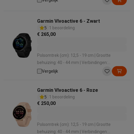
polymeer | Betalen met watch: Ja
Garmin Vívoactive 6 - Zwart
5
1 beoordeling
€ 265,00
Polsomtrek (cm): 12,5 - 19 cm | Grootte
behuizing: 40 - 44 mm | Verbindingen:
Bluetooth , WiFi , ANT+ , NFC | Grootte (cm): 3.04
Vergelijk
cm | Materiaal polsband: Siliconen
Garmin Vívoactive 6 - Roze
5
1 beoordeling
€ 250,00
Polsomtrek (cm): 12,5 - 19 cm | Grootte
behuizing: 40 - 44 mm | Verbindingen: