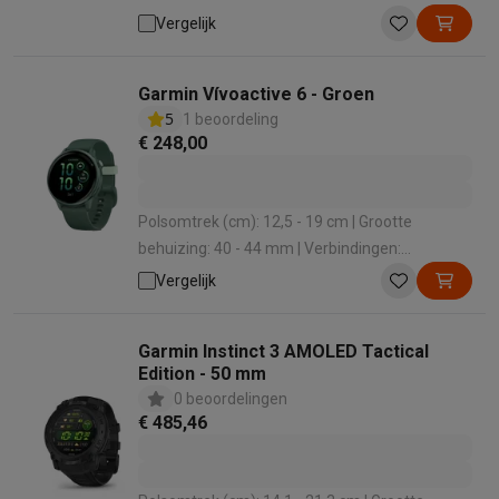
Bluetooth , WiFi , ANT+ , NFC | Grootte (cm): 3.04
Vergelijk
cm | Materiaal polsband: Siliconen
Garmin Vívoactive 6 - Groen
5
1 beoordeling
€ 248,00
Polsomtrek (cm): 12,5 - 19 cm | Grootte
behuizing: 40 - 44 mm | Verbindingen:
Bluetooth , WiFi , ANT+ , NFC | Grootte (cm): 3.04
Vergelijk
cm | Materiaal polsband: Siliconen
Garmin Instinct 3 AMOLED Tactical
Edition - 50 mm
0 beoordelingen
€ 485,46