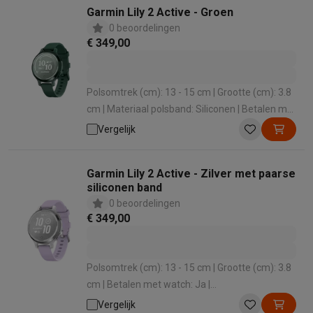
Garmin Lily 2 Active - Groen
0 beoordelingen
€ 349,00
Polsomtrek (cm): 13 - 15 cm | Grootte (cm): 3.8
cm | Materiaal polsband: Siliconen | Betalen met
watch: Ja | Besturingssysteem: Garmin OS
Vergelijk
Garmin Lily 2 Active - Zilver met paarse
siliconen band
0 beoordelingen
€ 349,00
Polsomtrek (cm): 13 - 15 cm | Grootte (cm): 3.8
cm | Betalen met watch: Ja |
Besturingssysteem: Garmin OS
Vergelijk