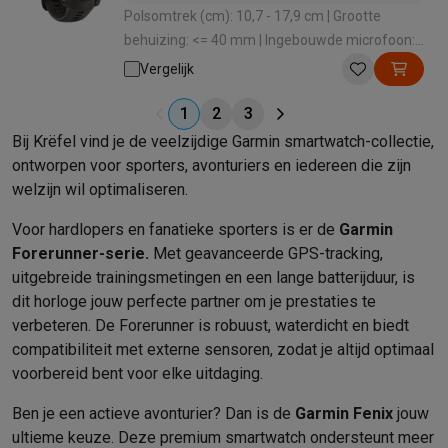
Polsomtrek (cm): 10,7 - 17,9 cm | Grootte
behuizing: <= 40 mm | Ingebouwde microfoon:
Nee | Verbindingen: Bluetooth , ANT+ | Materiaal
Vergelijk
polsband: Siliconen
1
2
3
Bij Krëfel vind je de veelzijdige Garmin smartwatch-collectie,
ontworpen voor sporters, avonturiers en iedereen die zijn
welzijn wil optimaliseren.
Voor hardlopers en fanatieke sporters is er de
Garmin
Forerunner-serie.
Met geavanceerde GPS-tracking,
uitgebreide trainingsmetingen en een lange batterijduur, is
dit horloge jouw perfecte partner om je prestaties te
verbeteren. De Forerunner is robuust, waterdicht en biedt
compatibiliteit met externe sensoren, zodat je altijd optimaal
voorbereid bent voor elke uitdaging.
Ben je een actieve avonturier? Dan is de
Garmin Fenix
jouw
ultieme keuze. Deze premium smartwatch ondersteunt meer