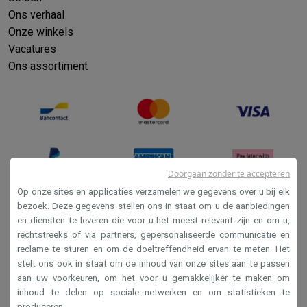
Info ecocheques
Alle eco producten
Alle eco promoties
Ons verhaal
Refurbished
Onze winkels
Refurbished smartphones
Refurbished tablets
Refurbished lap
Vacatures
Huishouden
Ons assortiment
Wasmachines met ecocheques
Droogkasten met ecocheques
Kleine keukentoestellen
Kleine keukentoestellen met ecocheques
Koffiemachines met
Grote keukentoestellen
Vaatwassers met ecocheques
Koelkasten met ecocheques
Die
Airco
Airco's met ecocheques
Doorgaan zonder te accepteren
TV & audio
Op onze sites en applicaties verzamelen we gegevens over u bij elk
TV met ecocheques
Bluetooth speakers met ecocheques
Kopt
bezoek. Deze gegevens stellen ons in staat om u de aanbiedingen
Multimedia & telefonie
en diensten te leveren die voor u het meest relevant zijn en om u,
Verkoopsvoorwaarden
rechtstreeks of via partners, gepersonaliseerde communicatie en
Smartphones met ecocheques
Tablets met ecocheques
Laptop
Privacy
reclame te sturen en om de doeltreffendheid ervan te meten. Het
Transport
stelt ons ook in staat om de inhoud van onze sites aan te passen
Disclaimer
Elektrische steps met ecocheques
aan uw voorkeuren, om het voor u gemakkelijker te maken om
Eco initiatieven
Cookies
inhoud te delen op sociale netwerken en om statistieken te
Impact
Energie besparen
Recycleer je oud elektro
produceren.