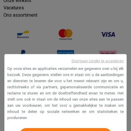
Refurbished
Onze winkels
Vacatures
Refurbished smartphones
Refurbished tablets
Refurbished lap
Huishouden
Ons assortiment
Wasmachines met ecocheques
Droogkasten met ecocheques
Kleine keukentoestellen
Kleine keukentoestellen met ecocheques
Koffiemachines met
Grote keukentoestellen
Vaatwassers met ecocheques
Koelkasten met ecocheques
Die
Airco
Doorgaan zonder te accepteren
Airco's met ecocheques
Op onze sites en applicaties verzamelen we gegevens over u bij elk
TV & audio
bezoek. Deze gegevens stellen ons in staat om u de aanbiedingen
TV met ecocheques
Bluetooth speakers met ecocheques
Kopt
en diensten te leveren die voor u het meest relevant zijn en om u,
Verkoopsvoorwaarden
Multimedia & telefonie
rechtstreeks of via partners, gepersonaliseerde communicatie en
Privacy
reclame te sturen en om de doeltreffendheid ervan te meten. Het
Smartphones met ecocheques
Tablets met ecocheques
Laptop
stelt ons ook in staat om de inhoud van onze sites aan te passen
Transport
Disclaimer
aan uw voorkeuren, om het voor u gemakkelijker te maken om
Elektrische steps met ecocheques
Cookies
inhoud te delen op sociale netwerken en om statistieken te
Eco initiatieven
produceren.
Impact
Energie besparen
Recycleer je oud elektro
Krëfel NV - Steenstraat 44 - Industriezone 4 "T Sas",
Info & acties