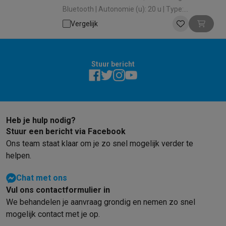
Refurbished
Bluetooth | Autonomie (u): 20 u | Type:
Refurbished smartphones
Refurbished tablets
Refurbished lap
Bluetooth speaker | (Spat-)waterbestendig: Ja
Vergelijk
Huishouden
Wasmachines met ecocheques
Droogkasten met ecocheques
Kleine keukentoestellen
Kleine keukentoestellen met ecocheques
Koffiemachines met
Stuur bericht
Grote keukentoestellen
Vaatwassers met ecocheques
Koelkasten met ecocheques
Die
Airco
Airco's met ecocheques
Heb je hulp nodig?
TV & audio
Stuur een bericht via Facebook
TV met ecocheques
Bluetooth speakers met ecocheques
Kopt
Ons team staat klaar om je zo snel mogelijk verder te
Multimedia & telefonie
helpen.
Smartphones met ecocheques
Tablets met ecocheques
Laptop
Transport
Chat met ons
Elektrische steps met ecocheques
Vul ons contactformulier in
Eco initiatieven
We behandelen je aanvraag grondig en nemen zo snel
Impact
Energie besparen
Recycleer je oud elektro
mogelijk contact met je op.
Info & acties