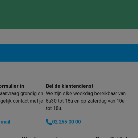
enders
Soepmakers
Hakmolens
Accessoires
kokers
Kookrobots
Pastamachines
Opzetkookplaten
Accessoires
i
Pizzamakers
Accessoires
barbecues
Accessoires
nen
Waterfilterpatronen
Ijsblokjesmachines
toestellen
Keukengerei & gadgets
verse desserten
oires
Sledestofzuigers
Handstofzuigers
Bouwstofzuigers
Stofzuigerz
adrobots
Robot ramenwassers
Hogedrukreinigers
Ruitenwassers
Dweilsystemen
Accessoires
ormulier in
Bel de klantendienst
e strijkplanken
Strijkplanken
Accessoires
aanvraag grondig en
We zijn elke weekdag bereikbaar van
elijk contact met je
8u30 tot 18u en op zaterdag van 10u
tot 18u.
es
ntvochtigers
Weerstations
 mail
02 255 00 00
en droogkast sets
Was-droogcombinaties
Tussenkaders en sok