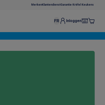
Merken
Klantendienst
Garantie Krëfel Keukens
FR
Inloggen
kels
Droogrekken
s
 microgolfovens
Inbouw wasmachines
ten
o
Koffiezetapparaten
Koffie, capsules & pads
Accessoires