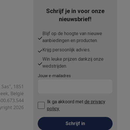
Schrijf je in voor onze
nieuwsbrief!
Blijf op de hoogte van nieuwe
aanbiedingen en producten.
Krijg persoonlijk advies.
Win leuke prijzen dankzij onze
Thermometers
Accessoires
wedstrijden.
Jouw e-mailadres
T Sas", 1851
ek, België
00.673.544
Ik ga akkoord met
de privacy
right 2026
policy.
Schrijf in