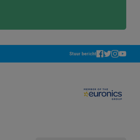
Stuur bericht
akken
Accessoires
kels
Droogrekken