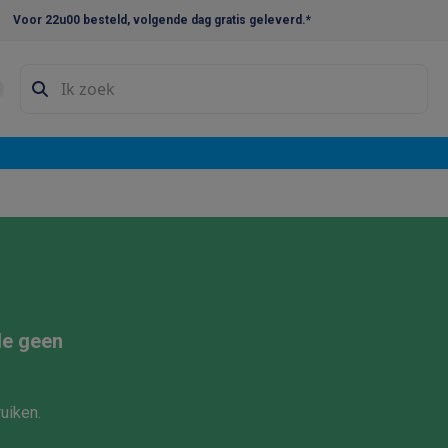
Voor 22u00 besteld, volgende dag gratis geleverd.*
en droogkast sets
Was-droogcombinaties
Tussenkaders en sok
e vaatwassers
e koelkasten
Amerikaanse koelkasten
Wijnkoelkasten
Diepvriezer
w koelkasten
Inbouw diepvriezers
Inbouw wijnkoelkasten
Inbouw
kplaten
Gas kookplaten
Kookplaten met afzuiging
Pannen
Kookpot
izen
Gasfornuizen
iemachines
de geen
ressomachines
Capsule- & padsmachines
Nespresso
Dolce Gust
machines
Juicers
Eierkokers
Yoghurtmachines
Accessoires
uiken.
 monsieur machines
Accessoires