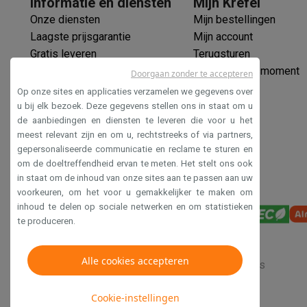
Informatie en diensten
Mijn Krëfel
Huisdieren
Automatische voerbak
Automatische kattenbak
Onze diensten
Mijn bestellingen
Beauty & gezondheid
Laagste prijsgarantie
Mijn account
Haarverzorging
Haardrogers
Stijltangen
Krultangen
Föhnbors
Gratis leveren
Terugsturen
Mondhygiëne
Elektrische tandenborstels
Opzetborstels
Wa
Verlengde garantie
Mijn leveringsmoment
Scheren
Elektrische scheerapparaten
Baardtrimmers
Multi
Doorgaan zonder te accepteren
Ecocheques
Lichaamsontharing
IPL ontharing
Epilators
Ladyshaves
Op onze sites en applicaties verzamelen we gegevens over
Veilig betalen
Beauty
Gelaatsverzorging
LED Maskers
Spiegels
Hand & vo
u bij elk bezoek. Deze gegevens stellen ons in staat om u
de aanbiedingen en diensten te leveren die voor u het
Toegankelijkheidsverklaring
Massage
Voetmassage
Massagestoelen
Nek & schouder
meest relevant zijn en om u, rechtstreeks of via partners,
Gezondheid
Personenweegschalen
Bloeddrukmeters
Elekt
gepersonaliseerde communicatie en reclame te sturen en
Voor de baby
Babyfoons
Borstkolven
Flessenwarmers
Aero
om de doeltreffendheid ervan te meten. Het stelt ons ook
TV, audio & foto
in staat om de inhoud van onze sites aan te passen aan uw
TV & beamers
TV
TV's met soundbar
2026 TV
LG TV
Samsun
voorkeuren, om het voor u gemakkelijker te maken om
inhoud te delen op sociale netwerken en om statistieken
Randapparatuur TV
Soundbars
Home cinema
Versterkers
Me
te produceren.
Hoofdtelefoons & oortjes
Koptelefoons
Draadloze koptel
Speakers
Speakers
Bluetooth speakers
Smart speakers
Par
Muziek in huis
Radio's & wekkers
Platenspelers
Hifi-keten
Alle cookies accepteren
Verkoopsvoorwaarden
Privacy
Disclaimer
Cookies
Navigatie
Dashcams
GPS
Coyote
GPS accessoires
TV & audio accessoires
Steunen
Kabels
Draagbare medias
Cookie-instellingen