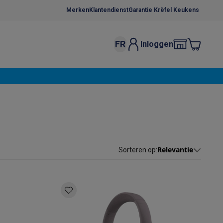
Merken
Klantendienst
Garantie Krëfel Keukens
FR
Inloggen
kels
Droogrekken
s
 microgolfovens
Inbouw wasmachines
ten
Relevantie
Sorteren op
:
o
Koffiezetapparaten
Koffie, capsules & pads
Accessoires