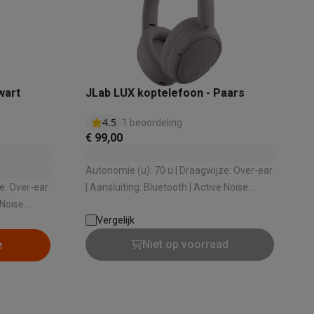
wart
JLab LUX koptelefoon - Paars
4.5
1 beoordeling
€ 99,00
akken
Accessoires
Autonomie (u): 70 u | Draagwijze: Over-ear
e: Over-ear
| Aansluiting: Bluetooth | Active Noise
cancelling: Ja | Bediening: Touch
Vergelijk
commands
Niet op voorraad
e
kels
Droogrekken