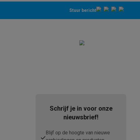
Stuur bericht
tion accessoires
 accessoires
Racing
Smartphone gaming controllers
Accessoires
s & GPS trackers
Schrijf je in voor onze
nieuwsbrief!
 personenweegschalen
Slimme elektrische tandenborstels
Babyf
Blijf op de hoogte van nieuwe