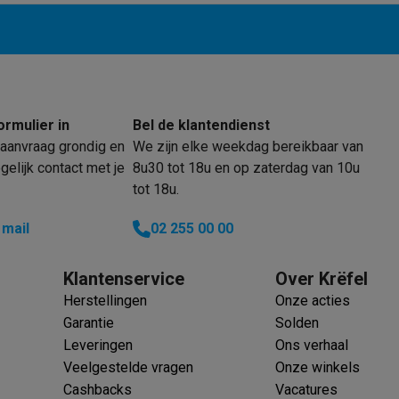
oftware
n
Muismatten
Overige accessoires
on controllers
Playstation headsets
Playstation VR-brillen
Playsta
do Switch controllers
Nintendo Switch headsets
Nintendo Switch
cessoires
ormulier in
Bel de klantendienst
ing muizen
Gaming toetsenborden
PC gaming controllers
aanvraag grondig en
We zijn elke weekdag bereikbaar van
stoelen
Gaming desks
Gaming TV
Gaming monitors
VR brillen
Sim 
elijk contact met je
8u30 tot 18u en op zaterdag van 10u
tot 18u.
ders
 mail
02 255 00 00
che steps accessoires
GPS accessoires
men
Bewegingsdetectoren
Slimme deurbellen
Rookmelders
AirTag
Klantenservice
Over Krëfel
Voice assistant
Weerstations
Herstellingen
Onze acties
r
Apple TV
Batterijen & opladers
Stekkers & adapters
Garantie
Solden
spressomachines
Slimme ovens
Slimme keukenrobots
Leveringen
Ons verhaal
roogkasten
Slimme luchtbehandeling
Slimme stofzuigers
Slimme
Veelgestelde vragen
Onze winkels
Cashbacks
Vacatures