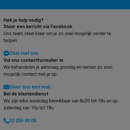
Info & acties
Solden
Alle soldendeals
Solden op groot elektro
Solden op klein
Heb je hulp nodig?
Acties
Deals van het moment
Promoties
Cashbacks
Solden
Black
Stuur een bericht via Facebook
Daarom Krëfel
Gratis levering
Laagste prijsgarantie
Persoonlijke
Ons team staat klaar om je zo snel mogelijk verder te
Installatie aan huis
Groot elektro installatie
Inbouw installatie
TV 
helpen.
Betalingsmogelijkheden
Gift card
Ecocheques
Kopen op afbetal
Klantenservice
Herstelling van je toestel
Controleer jouw leveri
Chat met ons
Groot elektro & inbouw
Vind jouw ideale wasmachine
Welke kook
Vul ons contactformulier in
Klein elektro
Beauty & gezondheid
Huishouden
Keuken
Meer...
We behandelen je aanvraag grondig en nemen zo snel
Beeld & Geluid
Kies jouw ideale TV
Een speaker voor elke situa
mogelijk contact met je op.
Sport & Ontspanning
Hoe kies je een smartwatch?
Hoe kies je 
Outlet
Stuur ons een mail
Outlet
Alle outlet deals
Outlet multimedia & telefonie
Outlet groo
Bel de klantendienst
We zijn elke weekdag bereikbaar van 8u30 tot 18u en op
zaterdag van 10u tot 18u.
02 255 00 00