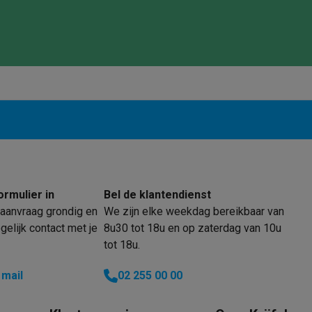
enders
Soepmakers
Hakmolens
Accessoires
kokers
Kookrobots
Pastamachines
Opzetkookplaten
Accessoires
i
Pizzamakers
Accessoires
barbecues
Accessoires
nen
Waterfilterpatronen
Ijsblokjesmachines
toestellen
Keukengerei & gadgets
verse desserten
oires
Sledestofzuigers
Handstofzuigers
Bouwstofzuigers
Stofzuigerz
adrobots
Robot ramenwassers
Hogedrukreinigers
Ruitenwassers
Dweilsystemen
Accessoires
ormulier in
Bel de klantendienst
e strijkplanken
Strijkplanken
Accessoires
aanvraag grondig en
We zijn elke weekdag bereikbaar van
elijk contact met je
8u30 tot 18u en op zaterdag van 10u
tot 18u.
es
ntvochtigers
Weerstations
 mail
02 255 00 00
en droogkast sets
Was-droogcombinaties
Tussenkaders en sok