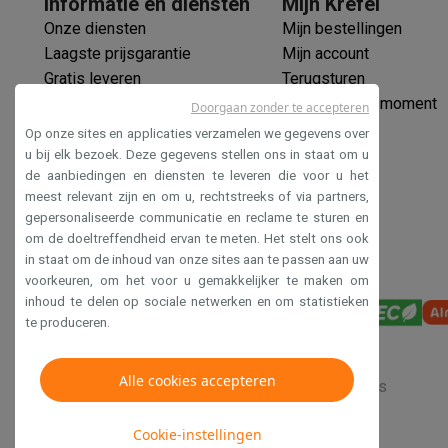
Informatie en diensten
Mijn Krëfel
Huisdieren
Automatische voerbak
Automatische kattenbak
Onze diensten
Mijn bestellingen
Beauty & gezondheid
Laagste prijsgarantie
Mijn account
Haarverzorging
Haardrogers
Stijltangen
Krultangen
Föhnbors
Gratis leveren
Terugsturen
Mondhygiëne
Elektrische tandenborstels
Opzetborstels
Wa
Verlengde garantie
Mijn leveringsmoment
Scheren
Elektrische scheerapparaten
Baardtrimmers
Multi
Doorgaan zonder te accepteren
Ecocheques
Lichaamsontharing
IPL ontharing
Epilators
Ladyshaves
Op onze sites en applicaties verzamelen we gegevens over
Veilig betalen
Beauty
Gelaatsverzorging
LED Maskers
Spiegels
Hand & vo
u bij elk bezoek. Deze gegevens stellen ons in staat om u
de aanbiedingen en diensten te leveren die voor u het
Toegankelijkheidsverklaring
Massage
Voetmassage
Massagestoelen
Nek & schouder
meest relevant zijn en om u, rechtstreeks of via partners,
Gezondheid
Personenweegschalen
Bloeddrukmeters
Elekt
gepersonaliseerde communicatie en reclame te sturen en
Voor de baby
Babyfoons
Borstkolven
Flessenwarmers
Aero
om de doeltreffendheid ervan te meten. Het stelt ons ook
TV, audio & foto
in staat om de inhoud van onze sites aan te passen aan uw
TV & beamers
TV
TV's met soundbar
2026 TV
LG TV
Samsun
voorkeuren, om het voor u gemakkelijker te maken om
inhoud te delen op sociale netwerken en om statistieken
Randapparatuur TV
Soundbars
Home cinema
Versterkers
Me
te produceren.
Hoofdtelefoons & oortjes
Koptelefoons
Draadloze koptel
Speakers
Speakers
Bluetooth speakers
Smart speakers
Par
Muziek in huis
Radio's & wekkers
Platenspelers
Hifi-keten
Alle cookies accepteren
Verkoopsvoorwaarden
Privacy
Disclaimer
Cookies
Navigatie
Dashcams
GPS
Coyote
GPS accessoires
TV & audio accessoires
Steunen
Kabels
Draagbare medias
Cookie-instellingen