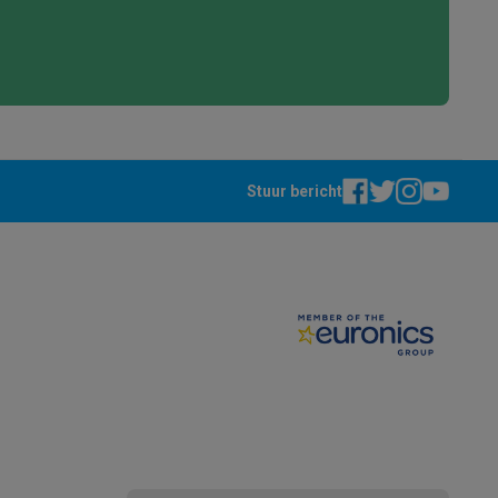
Stuur bericht
akken
Accessoires
kels
Droogrekken