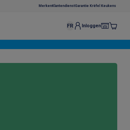
Merken
Klantendienst
Garantie Krëfel Keukens
FR
Inloggen
kels
Droogrekken
s
 microgolfovens
Inbouw wasmachines
ten
o
Koffiezetapparaten
Koffie, capsules & pads
Accessoires