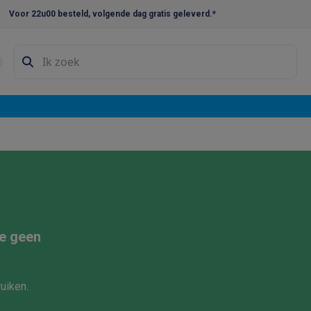
Voor 22u00 besteld, volgende dag gratis geleverd.*
en droogkast sets
Was-droogcombinaties
Tussenkaders en sok
e vaatwassers
e koelkasten
Amerikaanse koelkasten
Wijnkoelkasten
Diepvriezer
w koelkasten
Inbouw diepvriezers
Inbouw wijnkoelkasten
Inbouw
kplaten
Gas kookplaten
Kookplaten met afzuiging
Pannen
Kookpot
izen
Gasfornuizen
iemachines
e geen
ressomachines
Capsule- & padsmachines
Nespresso
Dolce Gust
machines
Juicers
Eierkokers
Yoghurtmachines
Accessoires
uiken.
 monsieur machines
Accessoires