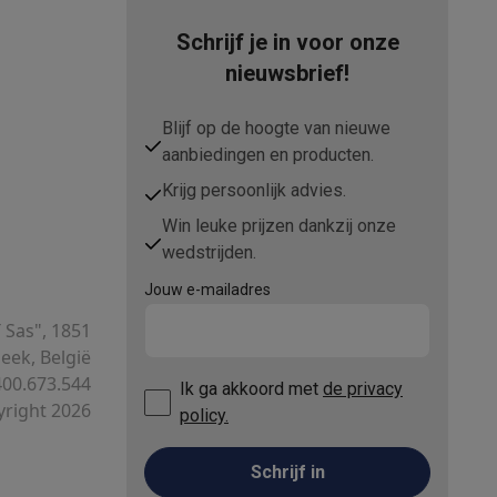
Schrijf je in voor onze
nieuwsbrief!
Blijf op de hoogte van nieuwe
aanbiedingen en producten.
Krijg persoonlijk advies.
Win leuke prijzen dankzij onze
Thermometers
Accessoires
wedstrijden.
Jouw e-mailadres
T Sas", 1851
ek, België
00.673.544
Ik ga akkoord met
de privacy
right 2026
policy.
Schrijf in