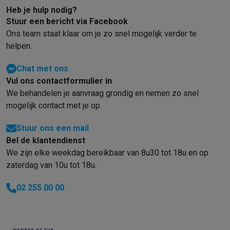
Heb je hulp nodig?
Mondhygiëne
Elektrische tandenborstels
Opzetborstels
Waterf
Stuur een bericht via Facebook
Scheren
Elektrische scheerapparaten
Baardtrimmers
Multigroo
Ons team staat klaar om je zo snel mogelijk verder te
Lichaamsontharing
IPL ontharing
Epilators
Ladyshaves
helpen.
Beauty
Gelaatsverzorging
LED Maskers
Spiegels
Hand & voetve
Massage
Voetmassage
Massagestoelen
Nek & schoudermass
Chat met ons
Gezondheid
Personenweegschalen
Bloeddrukmeters
Elektrosti
Vul ons contactformulier in
Voor de baby
Babyfoons
Borstkolven
Flessenwarmers
Aerosols
We behandelen je aanvraag grondig en nemen zo snel
TV, audio & foto
mogelijk contact met je op.
TV & beamers
TV
TV's met soundbar
2026 TV
LG TV
Samsung TV
Randapparatuur TV
Soundbars
Home cinema
Versterkers
Medias
Stuur ons een mail
Hoofdtelefoons & oortjes
Koptelefoons
Draadloze koptelefoo
Bel de klantendienst
We zijn elke weekdag bereikbaar van 8u30 tot 18u en op
Speakers
Speakers
Bluetooth speakers
Smart speakers
Party s
zaterdag van 10u tot 18u.
Muziek in huis
Radio's & wekkers
Platenspelers
Hifi-ketens
Navigatie
Dashcams
GPS
Coyote
GPS accessoires
02 255 00 00
TV & audio accessoires
Steunen
Kabels
Draagbare mediaspele
Fototoestellen
Digitale camera's
Instant camera's
Canon camera'
Video
GoPro
Action cams
Drones
Camcorder