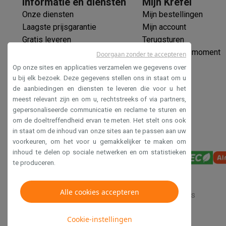
Informatie en diensten
Mijn Krëfel
Huisdieren
Automatische voerbak
Automatische kattenbak
Onze diensten
Mijn bestellingen
Beauty & gezondheid
Laagste prijsgarantie
Mijn account
Haarverzorging
Haardrogers
Stijltangen
Krultangen
Föhnbors
Gratis leveren
Terugsturen
Mondhygiëne
Elektrische tandenborstels
Opzetborstels
Wa
Verlengde garantie
Mijn leveringsmoment
Scheren
Elektrische scheerapparaten
Baardtrimmers
Multi
Doorgaan zonder te accepteren
Ecocheques
Lichaamsontharing
IPL ontharing
Epilators
Ladyshaves
Op onze sites en applicaties verzamelen we gegevens over
Veilig betalen
Beauty
Gelaatsverzorging
LED Maskers
Spiegels
Hand & vo
u bij elk bezoek. Deze gegevens stellen ons in staat om u
de aanbiedingen en diensten te leveren die voor u het
Toegankelijkheidsverklaring
Massage
Voetmassage
Massagestoelen
Nek & schouder
meest relevant zijn en om u, rechtstreeks of via partners,
Gezondheid
Personenweegschalen
Bloeddrukmeters
Elekt
gepersonaliseerde communicatie en reclame te sturen en
Voor de baby
Babyfoons
Borstkolven
Flessenwarmers
Aero
om de doeltreffendheid ervan te meten. Het stelt ons ook
TV, audio & foto
in staat om de inhoud van onze sites aan te passen aan uw
TV & beamers
TV
TV's met soundbar
2026 TV
LG TV
Samsun
voorkeuren, om het voor u gemakkelijker te maken om
inhoud te delen op sociale netwerken en om statistieken
Randapparatuur TV
Soundbars
Home cinema
Versterkers
Me
te produceren.
Hoofdtelefoons & oortjes
Koptelefoons
Draadloze koptel
Speakers
Speakers
Bluetooth speakers
Smart speakers
Par
Muziek in huis
Radio's & wekkers
Platenspelers
Hifi-keten
Alle cookies accepteren
Verkoopsvoorwaarden
Privacy
Disclaimer
Cookies
Navigatie
Dashcams
GPS
Coyote
GPS accessoires
TV & audio accessoires
Steunen
Kabels
Draagbare medias
Cookie-instellingen