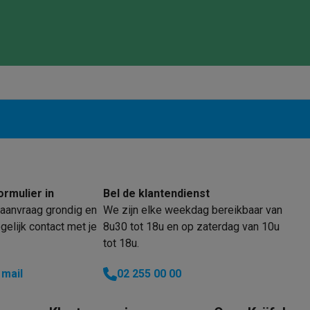
enders
Soepmakers
Hakmolens
Accessoires
kokers
Kookrobots
Pastamachines
Opzetkookplaten
Accessoires
i
Pizzamakers
Accessoires
barbecues
Accessoires
nen
Waterfilterpatronen
Ijsblokjesmachines
toestellen
Keukengerei & gadgets
verse desserten
oires
Sledestofzuigers
Handstofzuigers
Bouwstofzuigers
Stofzuigerz
adrobots
Robot ramenwassers
Hogedrukreinigers
Ruitenwassers
Dweilsystemen
Accessoires
ormulier in
Bel de klantendienst
e strijkplanken
Strijkplanken
Accessoires
aanvraag grondig en
We zijn elke weekdag bereikbaar van
elijk contact met je
8u30 tot 18u en op zaterdag van 10u
tot 18u.
es
ntvochtigers
Weerstations
 mail
02 255 00 00
en droogkast sets
Was-droogcombinaties
Tussenkaders en sok