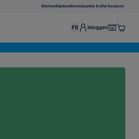
Merken
Klantendienst
Garantie Krëfel Keukens
FR
Inloggen
kels
Droogrekken
s
 microgolfovens
Inbouw wasmachines
ten
o
Koffiezetapparaten
Koffie, capsules & pads
Accessoires