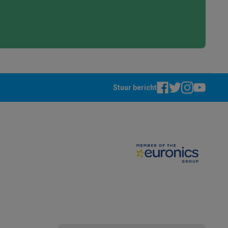
Stuur bericht
akken
Accessoires
kels
Droogrekken