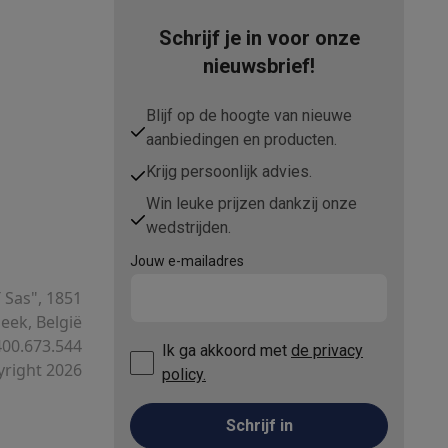
Schrijf je in voor onze
nieuwsbrief!
Blijf op de hoogte van nieuwe
aanbiedingen en producten.
Krijg persoonlijk advies.
Win leuke prijzen dankzij onze
Thermometers
Accessoires
wedstrijden.
Jouw e-mailadres
T Sas", 1851
ek, België
00.673.544
Ik ga akkoord met
de privacy
right 2026
policy.
Schrijf in