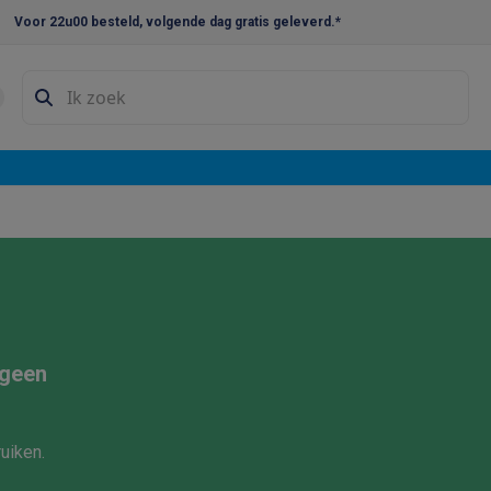
Voor 22u00 besteld, volgende dag gratis geleverd.*
en droogkast sets
Was-droogcombinaties
Tussenkaders en sok
e vaatwassers
e koelkasten
Amerikaanse koelkasten
Wijnkoelkasten
Diepvriezer
w koelkasten
Inbouw diepvriezers
Inbouw wijnkoelkasten
Inbouw
kplaten
Gas kookplaten
Kookplaten met afzuiging
Pannen
Kookpot
izen
Gasfornuizen
iemachines
 geen
ressomachines
Capsule- & padsmachines
Nespresso
Dolce Gust
machines
Juicers
Eierkokers
Yoghurtmachines
Accessoires
uiken.
 monsieur machines
Accessoires