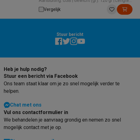
Aansluiting: USB | Gewicht (gr): 120 gr | Lengte
kabel (m): 2.4 m
Vergelijk
Stuur bericht
Heb je hulp nodig?
Stuur een bericht via Facebook
Ons team staat klaar om je zo snel mogelijk verder te
helpen.
Chat met ons
Vul ons contactformulier in
We behandelen je aanvraag grondig en nemen zo snel
mogelijk contact met je op.