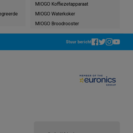
MIOGO Koffiezetapparaat
egreerde
MIOGO Waterkoker
MIOGO Broodrooster
Stuur bericht
akken
Accessoires
kels
Droogrekken