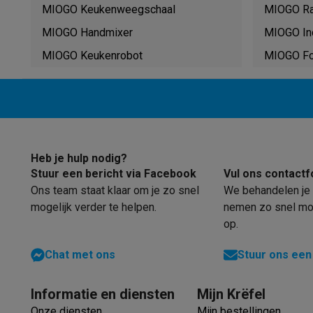
Robots & mixers
Keukenmachines
Keukenrobots
Mixers
Bl
MIOGO Keukenweegschaal
MIOGO Ra
Koken & stomen
Multicookers
Rijst- en stoomkokers
Water
MIOGO Handmixer
MIOGO In
Fun cooking
Gourmet toestellen
Fondue
Raclette
TeppanYak
Barbecues
Elektrische barbecues
Houtskoolbarbecues
Gas
MIOGO Keukenrobot
MIOGO F
Koude dranken
Juicers
Bruiswatermachines
Waterfilterkan
Kookgerei
Pannen
Kookpotten
Keukenweegschalen
Vacuüm
Desserts
Wafelijzers
Ijsmachines
Pannenkoekenmakers
Di
Smart garden
Binnentuin
Kruiden
Compost machines
Access
Huishouden & airco
Heb je hulp nodig?
Stofzuigen
Stofzuigers
Robotstofzuigers
Steelstofzuigers
Stuur een bericht via Facebook
Vul ons contactf
Robots
Robotstofzuigers
Dweilrobots
Robotmaaiers
Zwemb
Ons team staat klaar om je zo snel
We behandelen je 
Schoonmaken
Vloerreinigers
Stoomreinigers
Tapijtreinigers
mogelijk verder te helpen.
nemen zo snel mog
Strijken
Stoomgenerators
Strijkijzers
Kledingstomers
Actiev
op.
Naaien
Naaimachines
Accessoires
Verkoelen
Mobiele airco’s
Aircoolers
Ventilators
Accessoir
Chat met ons
Stuur ons een
Luchtbehandeling
Luchtreinigers
Luchtbevochtigers
Luchto
Verwarmen
Elektrische verwarming
Elektrische dekens
Informatie en diensten
Mijn Krëfel
Wassen & drogen
Wasmachines
Droogkasten
Wasmachine 
Onze diensten
Mijn bestellingen