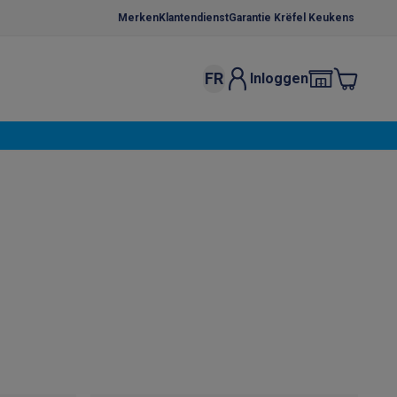
Merken
Klantendienst
Garantie Krëfel Keukens
FR
Inloggen
kels
Droogrekken
s
 microgolfovens
Inbouw wasmachines
ten
o
Koffiezetapparaten
Koffie, capsules & pads
Accessoires