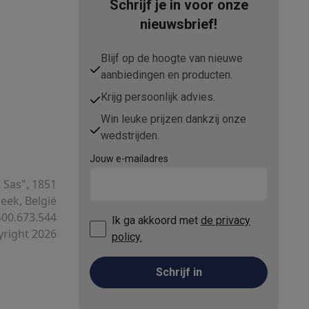
Schrijf je in voor onze
nieuwsbrief!
Blijf op de hoogte van nieuwe
aanbiedingen en producten.
Krijg persoonlijk advies.
Win leuke prijzen dankzij onze
wedstrijden.
Thermometers
Accessoires
Jouw e-mailadres
T Sas", 1851
ek, België
00.673.544
Ik ga akkoord met
de privacy
right 2026
policy.
Schrijf in