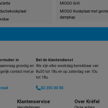
enders
Soepmakers
Hakmolens
Accessoires
clette
MIOGO Grill
kokers
Kookrobots
Pastamachines
Opzetkookplaten
Accessoires
ductiekookplaat
MIOGO Kookplaat met geïnt
i
Pizzamakers
Accessoires
dampkap
barbecues
Accessoires
ondue
nen
Waterfilterpatronen
Ijsblokjesmachines
toestellen
Keukengerei & gadgets
verse desserten
oires
Sledestofzuigers
Handstofzuigers
Bouwstofzuigers
Stofzuigerz
ormulier in
Bel de klantendienst
adrobots
Robot ramenwassers
aanvraag grondig en
We zijn elke weekdag bereikbaar van
Hogedrukreinigers
Ruitenwassers
Dweilsystemen
Accessoires
elijk contact met je
8u30 tot 18u en op zaterdag van 10u
e strijkplanken
Strijkplanken
Accessoires
tot 18u.
es
 mail
02 255 00 00
ntvochtigers
Weerstations
Klantenservice
Over Krëfel
en droogkast sets
Was-droogcombinaties
Tussenkaders en sok
Herstellingen
Onze acties