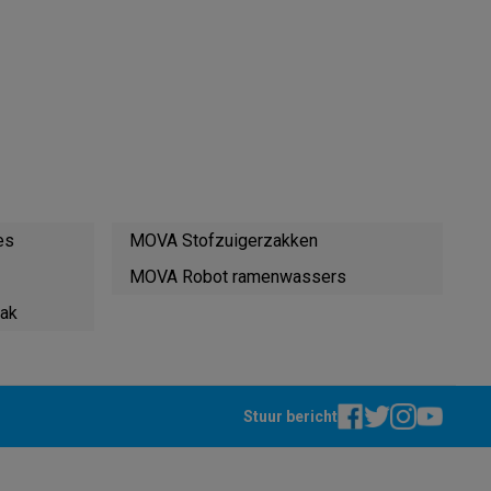
es
MOVA Stofzuigerzakken
akken
Accessoires
MOVA Robot ramenwassers
ak
Stuur bericht
kels
Droogrekken