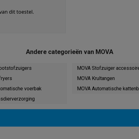
enders
Soepmakers
Hakmolens
Accessoires
kokers
Kookrobots
Pastamachines
Opzetkookplaten
Accessoires
an dit toestel.
i
Pizzamakers
Accessoires
barbecues
Accessoires
nen
Waterfilterpatronen
Ijsblokjesmachines
toestellen
Keukengerei & gadgets
verse desserten
Andere categorieën van MOVA
oires
otstofzuigers
MOVA Stofzuiger accessoir
Sledestofzuigers
Handstofzuigers
Bouwstofzuigers
Stofzuigerz
adrobots
Robot ramenwassers
fryers
MOVA Krultangen
Hogedrukreinigers
Ruitenwassers
Dweilsystemen
Accessoires
omatische voerbak
MOVA Automatische kattenb
e strijkplanken
Strijkplanken
Accessoires
sdierverzorging
es
ntvochtigers
Weerstations
en droogkast sets
Was-droogcombinaties
Tussenkaders en sok