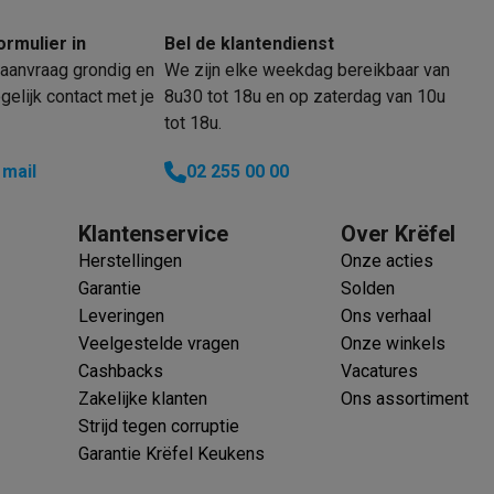
Huisdierverzorging
GPS trackers dieren
ormulier in
Bel de klantendienst
tels
Multistylers
Krulspelden
aanvraag grondig en
We zijn elke weekdag bereikbaar van
terflossers
elijk contact met je
8u30 tot 18u en op zaterdag van 10u
groomers
Tondeuses
Scheerkoppen
Accessoires
tot 18u.
etverzorging
Accessoires
 mail
02 255 00 00
massage
Massage guns
rostimulatie apparaten
Bloedcirculatie apparaten
Infraroodlampen
Klantenservice
Over Krëfel
sols
Luchtbevochtigers
Herstellingen
Onze acties
Garantie
Solden
g TV
TCL TV
TV steunen
Beamers
Leveringen
Ons verhaal
diastreamers
DVD & Blu-Ray spelers
Veelgestelde vragen
Onze winkels
efoons
Oortjes
Draadloze oortjes
Sportoortjes
Cashbacks
Vacatures
ty speakers
Zakelijke klanten
Ons assortiment
s
Strijd tegen corruptie
Garantie Krëfel Keukens
pelers
Audio accessoires