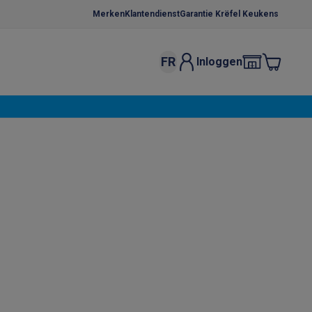
Merken
Klantendienst
Garantie Krëfel Keukens
FR
Inloggen
kels
Droogrekken
s
 microgolfovens
Inbouw wasmachines
ten
o
Koffiezetapparaten
Koffie, capsules & pads
Accessoires