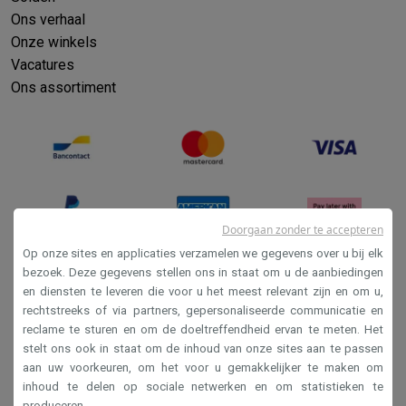
Refurbished
Ons verhaal
Refurbished smartphones
Refurbished tablets
Refurbished lap
Onze winkels
Huishouden
Vacatures
Wasmachines met ecocheques
Droogkasten met ecocheques
Ons assortiment
Kleine keukentoestellen
Kleine keukentoestellen met ecocheques
Koffiemachines met
Grote keukentoestellen
Vaatwassers met ecocheques
Koelkasten met ecocheques
Die
Airco
Airco's met ecocheques
TV & audio
Doorgaan zonder te accepteren
TV met ecocheques
Bluetooth speakers met ecocheques
Kopt
Op onze sites en applicaties verzamelen we gegevens over u bij elk
Multimedia & telefonie
bezoek. Deze gegevens stellen ons in staat om u de aanbiedingen
Smartphones met ecocheques
Tablets met ecocheques
Laptop
en diensten te leveren die voor u het meest relevant zijn en om u,
Verkoopsvoorwaarden
Transport
rechtstreeks of via partners, gepersonaliseerde communicatie en
Privacy
reclame te sturen en om de doeltreffendheid ervan te meten. Het
Elektrische steps met ecocheques
stelt ons ook in staat om de inhoud van onze sites aan te passen
Disclaimer
Eco initiatieven
aan uw voorkeuren, om het voor u gemakkelijker te maken om
Impact
Energie besparen
Recycleer je oud elektro
Cookies
inhoud te delen op sociale netwerken en om statistieken te
Info & acties
produceren.