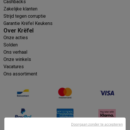
Cashbacks
Zakelijke klanten
Strijd tegen corruptie
Garantie Krëfel Keukens
Over Krëfel
Onze acties
Solden
Ons verhaal
Onze winkels
Vacatures
Ons assortiment
Doorgaan zonder te accepteren