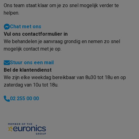
Refurbished
Ons team staat klaar om je zo snel mogelijk verder te
Refurbished smartphones
Refurbished tablets
Refurbished lap
helpen.
Huishouden
Wasmachines met ecocheques
Droogkasten met ecocheques
Chat met ons
Kleine keukentoestellen
Vul ons contactformulier in
Kleine keukentoestellen met ecocheques
Koffiemachines met
We behandelen je aanvraag grondig en nemen zo snel
Grote keukentoestellen
mogelijk contact met je op.
Vaatwassers met ecocheques
Koelkasten met ecocheques
Die
Airco
Stuur ons een mail
Airco's met ecocheques
Bel de klantendienst
TV & audio
We zijn elke weekdag bereikbaar van 8u30 tot 18u en op
TV met ecocheques
Bluetooth speakers met ecocheques
Kopt
zaterdag van 10u tot 18u.
Multimedia & telefonie
02 255 00 00
Smartphones met ecocheques
Tablets met ecocheques
Laptop
Transport
Elektrische steps met ecocheques
Eco initiatieven
Impact
Energie besparen
Recycleer je oud elektro
Info & acties