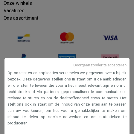
Info ecocheques
Alle eco producten
Alle eco promoties
Onze winkels
Refurbished
Vacatures
Refurbished smartphones
Refurbished tablets
Refurbished lap
Ons assortiment
Huishouden
Wasmachines met ecocheques
Droogkasten met ecocheques
Kleine keukentoestellen
Kleine keukentoestellen met ecocheques
Koffiemachines met
Grote keukentoestellen
Vaatwassers met ecocheques
Koelkasten met ecocheques
Die
Doorgaan zonder te accepteren
Airco
Op onze sites en applicaties verzamelen we gegevens over u bij elk
Airco's met ecocheques
bezoek. Deze gegevens stellen ons in staat om u de aanbiedingen
TV & audio
en diensten te leveren die voor u het meest relevant zijn en om u,
Verkoopsvoorwaarden
TV met ecocheques
Bluetooth speakers met ecocheques
Kopt
rechtstreeks of via partners, gepersonaliseerde communicatie en
Multimedia & telefonie
Privacy
reclame te sturen en om de doeltreffendheid ervan te meten. Het
Smartphones met ecocheques
Tablets met ecocheques
Laptop
stelt ons ook in staat om de inhoud van onze sites aan te passen
Disclaimer
Transport
aan uw voorkeuren, om het voor u gemakkelijker te maken om
Cookies
inhoud te delen op sociale netwerken en om statistieken te
Elektrische steps met ecocheques
produceren.
Eco initiatieven
Impact
Energie besparen
Recycleer je oud elektro
Krëfel NV - Steenstraat 44 - Industriezone 4 "T Sas",