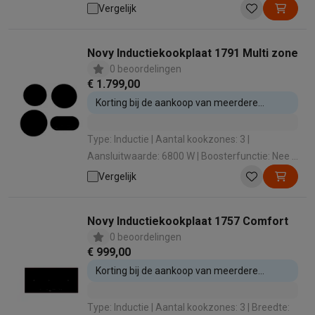
Boosterfunctie: Nee
Vergelijk
Novy Inductiekookplaat 1791 Multi zone
0 beoordelingen
€ 1.799,00
Korting bij de aankoop van meerdere
inbouwtoestellen
Type: Inductie | Aantal kookzones: 3 |
Aansluitwaarde: 6800 W | Boosterfunctie: Nee |
Timer: Ja
Vergelijk
Novy Inductiekookplaat 1757 Comfort
0 beoordelingen
€ 999,00
Korting bij de aankoop van meerdere
inbouwtoestellen
Type: Inductie | Aantal kookzones: 3 | Breedte: