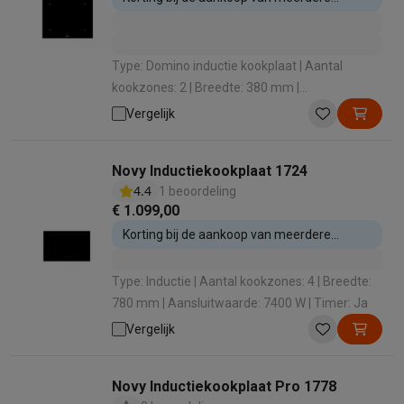
inbouwtoestellen
Type: Domino inductie kookplaat | Aantal
kookzones: 2 | Breedte: 380 mm |
Aansluitwaarde: 3700 W | Boosterfunctie: Ja
Vergelijk
Novy Inductiekookplaat 1724
4.4
1 beoordeling
€ 1.099,00
Korting bij de aankoop van meerdere
inbouwtoestellen
Type: Inductie | Aantal kookzones: 4 | Breedte:
780 mm | Aansluitwaarde: 7400 W | Timer: Ja
Vergelijk
Novy Inductiekookplaat Pro 1778