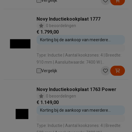
Vergelijk
Novy Inductiekookplaat 1777
0 beoordelingen
€ 1.799,00
Korting bij de aankoop van meerdere
inbouwtoestellen
Type: Inductie | Aantal kookzones: 4 | Breedte:
910 mm | Aansluitwaarde: 7400 W |
Boosterfunctie: Nee
Vergelijk
Novy Inductiekookplaat 1763 Power
0 beoordelingen
€ 1.149,00
Korting bij de aankoop van meerdere
inbouwtoestellen
Type: Inductie | Aantal kookzones: 4 | Breedte: