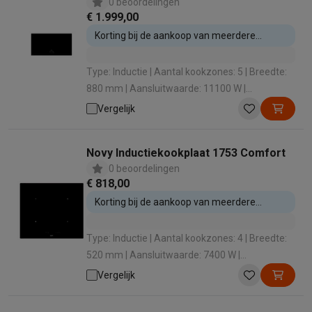
0 beoordelingen
€ 1.999,00
Korting bij de aankoop van meerdere
inbouwtoestellen
Type: Inductie | Aantal kookzones: 5 | Breedte:
880 mm | Aansluitwaarde: 11100 W |
Boosterfunctie: Nee
Vergelijk
Novy Inductiekookplaat 1753 Comfort
0 beoordelingen
€ 818,00
Korting bij de aankoop van meerdere
inbouwtoestellen
Type: Inductie | Aantal kookzones: 4 | Breedte:
520 mm | Aansluitwaarde: 7400 W |
Boosterfunctie: Nee
Vergelijk