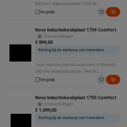
800 mm | Aansluitwaarde: 6700 W |
Boosterfunctie: Nee
Vergelijk
Novy Inductiekookplaat 1754 Comfort
0 beoordelingen
€ 899,00
Korting bij de aankoop van meerdere
inbouwtoestellen
Type: Inductie | Aantal kookzones: 4 | Breedte:
780 mm | Aansluitwaarde: 7400 W |
Boosterfunctie: Ja
Vergelijk
Novy Inductiekookplaat 1755 Comfort
0 beoordelingen
€ 1.099,00
Korting bij de aankoop van meerdere
inbouwtoestellen