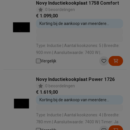
Novy Inductiekookplaat 1758 Comfort
0 beoordelingen
€ 1.099,00
Korting bij de aankoop van meerdere
inbouwtoestellen
Type: Inductie | Aantal kookzones: 5 | Breedte:
900 mm | Aansluitwaarde: 7400 W |
Boosterfunctie: Nee
Vergelijk
Novy Inductiekookplaat Power 1726
0 beoordelingen
€ 1.619,00
Korting bij de aankoop van meerdere
inbouwtoestellen
Type: Inductie | Aantal kookzones: 4 | Breedte:
780 mm | Aansluitwaarde: 7400 W | Timer: Ja