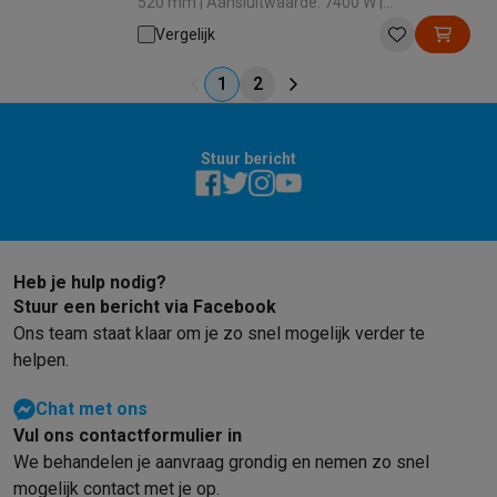
520 mm | Aansluitwaarde: 7400 W |
Boosterfunctie: Nee
Vergelijk
1
2
Stuur bericht
Heb je hulp nodig?
Stuur een bericht via Facebook
Ons team staat klaar om je zo snel mogelijk verder te
helpen.
Chat met ons
Vul ons contactformulier in
We behandelen je aanvraag grondig en nemen zo snel
mogelijk contact met je op.