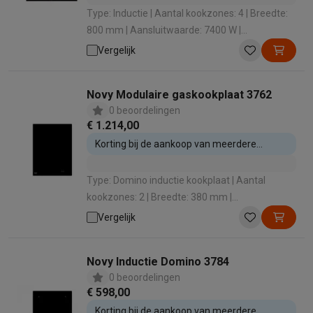
Type: Inductie | Aantal kookzones: 4 | Breedte:
800 mm | Aansluitwaarde: 7400 W |
Boosterfunctie: Nee
Vergelijk
Novy Modulaire gaskookplaat 3762
0 beoordelingen
€ 1.214,00
Korting bij de aankoop van meerdere
inbouwtoestellen
Type: Domino inductie kookplaat | Aantal
kookzones: 2 | Breedte: 380 mm |
Aansluitwaarde: 3700 W | Boosterfunctie: Ja
Vergelijk
Novy Inductie Domino 3784
0 beoordelingen
€ 598,00
Korting bij de aankoop van meerdere