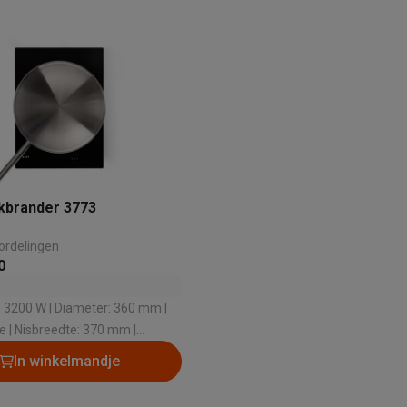
enders
Soepmakers
Hakmolens
Accessoires
kokers
Kookrobots
Pastamachines
Opzetkookplaten
Accessoires
i
Pizzamakers
Accessoires
barbecues
Accessoires
nen
Waterfilterpatronen
Ijsblokjesmachines
toestellen
Keukengerei & gadgets
verse desserten
oires
Sledestofzuigers
Handstofzuigers
Bouwstofzuigers
Stofzuigerz
kbrander 3773
adrobots
Robot ramenwassers
ordelingen
Hogedrukreinigers
Ruitenwassers
Dweilsystemen
Accessoires
0
e strijkplanken
Strijkplanken
Accessoires
3200 W | Diameter: 360 mm |
es
e | Nisbreedte: 370 mm |
ntvochtigers
Weerstations
: 490 mm
In winkelmandje
en droogkast sets
Was-droogcombinaties
Tussenkaders en sok