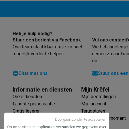
Huisdieren
Automatische voerbak
Automatische kattenbak
Beauty & gezondheid
Haarverzorging
Haardrogers
Stijltangen
Krultangen
Föhnbors
Mondhygiëne
Elektrische tandenborstels
Opzetborstels
Wa
Scheren
Elektrische scheerapparaten
Baardtrimmers
Multi
Heb je hulp nodig?
Lichaamsontharing
IPL ontharing
Epilators
Ladyshaves
Stuur een bericht via Facebook
Vul ons contactf
Beauty
Gelaatsverzorging
LED Maskers
Spiegels
Hand & vo
Ons team staat klaar om je zo snel
We behandelen je 
Massage
Voetmassage
Massagestoelen
Nek & schouder
mogelijk verder te helpen.
nemen zo snel mog
Gezondheid
Personenweegschalen
Bloeddrukmeters
Elekt
op.
Voor de baby
Babyfoons
Borstkolven
Flessenwarmers
Aero
TV, audio & foto
Chat met ons
Stuur ons een
TV & beamers
TV
TV's met soundbar
2026 TV
LG TV
Samsun
Randapparatuur TV
Soundbars
Home cinema
Versterkers
Me
Informatie en diensten
Mijn Krëfel
Hoofdtelefoons & oortjes
Koptelefoons
Draadloze koptel
Onze diensten
Mijn bestellingen
Speakers
Speakers
Bluetooth speakers
Smart speakers
Par
Laagste prijsgarantie
Mijn account
Muziek in huis
Radio's & wekkers
Platenspelers
Hifi-keten
Gratis leveren
Terugsturen
Navigatie
Dashcams
GPS
Coyote
GPS accessoires
Verlengde garantie
Mijn leveringsmoment
Doorgaan zonder te accepteren
TV & audio accessoires
Steunen
Kabels
Draagbare medias
Ecocheques
Op onze sites en applicaties verzamelen we gegevens over