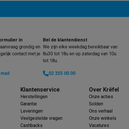
Huisdierverzorging
GPS trackers dieren
tels
Multistylers
Krulspelden
terflossers
groomers
Tondeuses
Scheerkoppen
Accessoires
ormulier in
Bel de klantendienst
etverzorging
Accessoires
aanvraag grondig en
We zijn elke weekdag bereikbaar van
massage
Massage guns
elijk contact met je
8u30 tot 18u en op zaterdag van 10u
rostimulatie apparaten
Bloedcirculatie apparaten
Infraroodlampen
tot 18u.
sols
Luchtbevochtigers
 mail
02 255 00 00
g TV
TCL TV
TV steunen
Beamers
diastreamers
DVD & Blu-Ray spelers
Klantenservice
Over Krëfel
efoons
Oortjes
Draadloze oortjes
Sportoortjes
Herstellingen
Onze acties
ty speakers
Garantie
Solden
s
Leveringen
Ons verhaal
Veelgestelde vragen
Onze winkels
pelers
Audio accessoires
Cashbacks
Vacatures