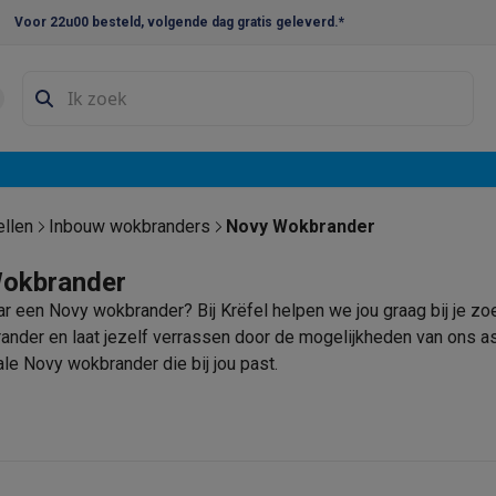
Voor 22u00 besteld, volgende dag gratis geleverd.*
en droogkast sets
Was-droogcombinaties
Tussenkaders en sok
e vaatwassers
e koelkasten
Amerikaanse koelkasten
Wijnkoelkasten
Diepvriezer
w koelkasten
Inbouw diepvriezers
Inbouw wijnkoelkasten
Inbouw
ellen
Inbouw wokbranders
Novy Wokbrander
kplaten
Gas kookplaten
Kookplaten met afzuiging
Pannen
Kookpot
okbrander
r een Novy wokbrander? Bij Krëfel helpen we jou graag bij je zo
izen
Gasfornuizen
nder en laat jezelf verrassen door de mogelijkheden van ons ass
iemachines
ale Novy wokbrander die bij jou past.
ressomachines
Capsule- & padsmachines
Nespresso
Dolce Gust
machines
Juicers
Eierkokers
Yoghurtmachines
Accessoires
 monsieur machines
Accessoires