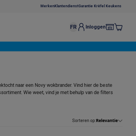
Merken
Klantendienst
Garantie Krëfel Keukens
FR
Inloggen
kels
Droogrekken
s
 microgolfovens
Inbouw wasmachines
ten
ektocht naar een Novy wokbrander. Vind hier de beste
ortiment. Wie weet, vind je met behulp van de filters
o
Koffiezetapparaten
Koffie, capsules & pads
Accessoires
Relevantie
Sorteren op
: