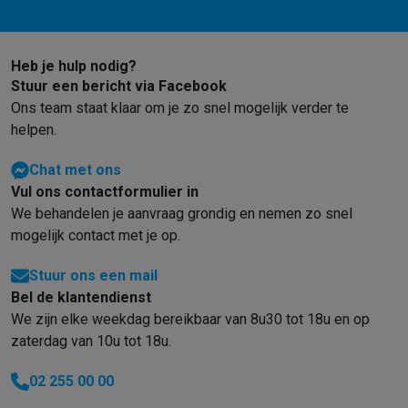
Foto accessoires
Cameratassen
Flitsers & filters
SD-kaarten
Sta
Telefonie & smartwatches
GSM's
Smartphones
Apple iPhone
Samsung smartphones
GSM’s
Heb je hulp nodig?
Refurbished
Refurbished smartphones
BuyBack
Stuur een bericht via Facebook
GSM bescherming
iPhone hoesjes
Samsung hoesjes
Alle hoesj
Ons team staat klaar om je zo snel mogelijk verder te
Smartwatches
Smartwatches
Activity Trackers
Bandjes
Opladers
helpen.
GSM opladers
Opladers en kabels
Draadloze opladers
USB-C k
GSM accessoires
AirTags & GPS trackers
Draadloze oortjes
GS
Chat met ons
Vaste telefoons
Vaste telefoons
Walkie talkies
Babyfoons
Vul ons contactformulier in
Computers & tablets
We behandelen je aanvraag grondig en nemen zo snel
Computers
Laptops
Gaming laptops
Apple MacBook
Windows la
mogelijk contact met je op.
Randapparatuur IT
Muizen
Toetsenborden
Webcams
PC speaker
Tablets & e-readers
Tablets
Apple iPad
Samsung Galaxy Tab
Tab
Stuur ons een mail
Printen
Printers
Inktpatronen & papier
Cricut
Bel de klantendienst
Netwerk & wifi
Routers & access points
Powerline & Wi-Fi adap
We zijn elke weekdag bereikbaar van 8u30 tot 18u en op
zaterdag van 10u tot 18u.
Geheugen & opslag
Externe harde schijven
SSD
USB-sticks
SD-k
Software
Windows & Microsoft Office
Anti-Virus
Overige softwa
02 255 00 00
Toebehoren IT
Opladers & kabels
Tassen & sleeves
Steunen
Mu