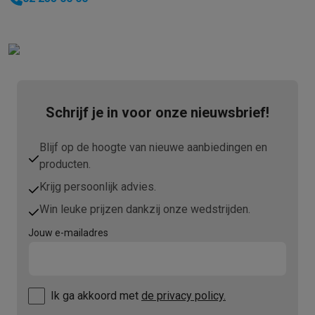
Refurbished
Refurbished smartphones
Refurbished tablets
Refurbished lap
Huishouden
Wasmachines met ecocheques
Droogkasten met ecocheques
Kleine keukentoestellen
Kleine keukentoestellen met ecocheques
Koffiemachines met
Grote keukentoestellen
Schrijf je in voor onze nieuwsbrief!
Vaatwassers met ecocheques
Koelkasten met ecocheques
Die
Airco
Blijf op de hoogte van nieuwe aanbiedingen en
Airco's met ecocheques
producten.
TV & audio
Krijg persoonlijk advies.
TV met ecocheques
Bluetooth speakers met ecocheques
Kopt
Multimedia & telefonie
Win leuke prijzen dankzij onze wedstrijden.
Smartphones met ecocheques
Tablets met ecocheques
Laptop
Jouw e-mailadres
Transport
Elektrische steps met ecocheques
Eco initiatieven
Impact
Energie besparen
Recycleer je oud elektro
Ik ga akkoord met
de privacy policy.
Info & acties