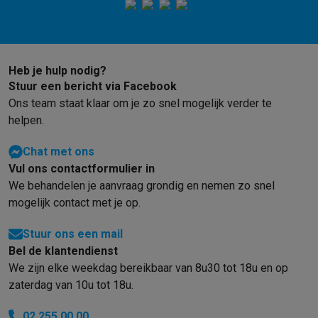
Gaming
PlayStation
PlayStation 5
PS5 games
PS4 games
Playstation co
Nintendo
Nintendo Switch 2
Nintendo Switch games
Nintendo Sw
Xbox
Xbox games
Xbox controllers
Xbox headsets
Xbox access
Heb je hulp nodig?
PC gaming
Gaming laptops
Gaming PC
Gaming monitors
Gaming
Stuur een bericht via Facebook
Gaming setup
Gaming headsets
Gaming microfoons
Gamingstoe
Ons team staat klaar om je zo snel mogelijk verder te
Smart home & devices
helpen.
Smartwatches
Smartwatches
Activity Trackers
Bandjes
Opladers
Mobiliteit
Elektrische steps
Dashcams
GPS
Coyote
Elektrische 
Chat met ons
Veiligheid & bescherming
Bewakingscamera's
Alarmsystemen
B
Vul ons contactformulier in
Contactloos betalen
Betaalterminals
Accessoires SumUp
We behandelen je aanvraag grondig en nemen zo snel
Omgeving & comfort
Verlichting
Plug & play zonnepanelen
Voice
mogelijk contact met je op.
Entertainment
Smart TV
Smart speakers
Google TV Streamer
App
Keuken
Slimme koelkasten
Slimme vaatwassers
Slimme espre
Stuur ons een mail
Huishouden & gezondheid
Slimme wasmachines
Slimme droog
Bel de klantendienst
Eco producten
We zijn elke weekdag bereikbaar van 8u30 tot 18u en op
Ecocheques
zaterdag van 10u tot 18u.
Info ecocheques
Alle eco producten
Alle eco promoties
02 255 00 00