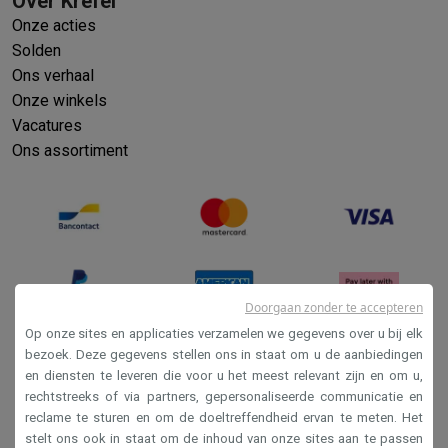
Over Krëfel
Info ecocheques
Alle eco producten
Alle eco promoties
Onze acties
Refurbished
Solden
Refurbished smartphones
Refurbished tablets
Refurbished lap
Huishouden
Ons verhaal
Onze winkels
Wasmachines met ecocheques
Droogkasten met ecocheques
Kleine keukentoestellen
Vacatures
Kleine keukentoestellen met ecocheques
Koffiemachines met
Ons assortiment
Grote keukentoestellen
Vaatwassers met ecocheques
Koelkasten met ecocheques
Die
Airco
Airco's met ecocheques
TV & audio
TV met ecocheques
Bluetooth speakers met ecocheques
Kopt
Doorgaan zonder te accepteren
Multimedia & telefonie
Op onze sites en applicaties verzamelen we gegevens over u bij elk
Smartphones met ecocheques
Tablets met ecocheques
Laptop
bezoek. Deze gegevens stellen ons in staat om u de aanbiedingen
Transport
en diensten te leveren die voor u het meest relevant zijn en om u,
Verkoopsvoorwaarden
Elektrische steps met ecocheques
rechtstreeks of via partners, gepersonaliseerde communicatie en
Privacy
Eco initiatieven
reclame te sturen en om de doeltreffendheid ervan te meten. Het
stelt ons ook in staat om de inhoud van onze sites aan te passen
Disclaimer
Impact
Energie besparen
Recycleer je oud elektro