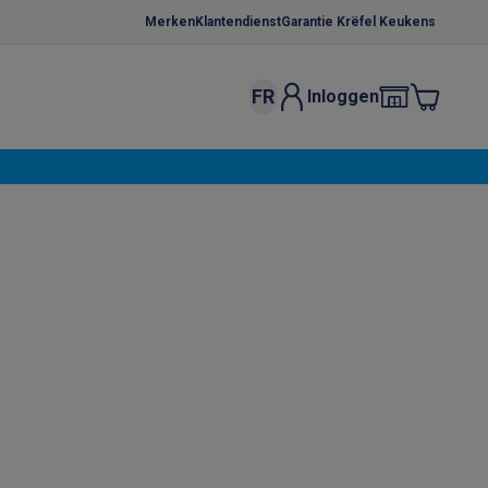
Merken
Klantendienst
Garantie Krëfel Keukens
FR
Inloggen
kels
Droogrekken
s
 microgolfovens
Inbouw wasmachines
ten
o
Koffiezetapparaten
Koffie, capsules & pads
Accessoires