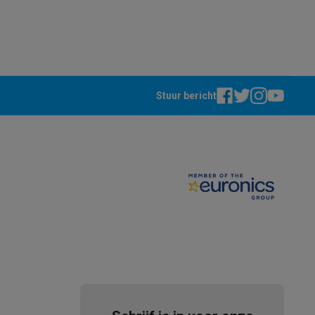
Stuur bericht
akken
Accessoires
kels
Droogrekken