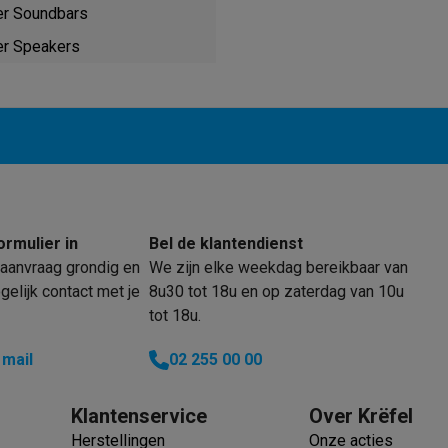
enders
Soepmakers
Hakmolens
Accessoires
er Soundbars
kokers
Kookrobots
Pastamachines
Opzetkookplaten
Accessoires
er Speakers
i
Pizzamakers
Accessoires
barbecues
Accessoires
nen
Waterfilterpatronen
Ijsblokjesmachines
toestellen
Keukengerei & gadgets
verse desserten
oires
Sledestofzuigers
Handstofzuigers
Bouwstofzuigers
Stofzuigerz
ormulier in
Bel de klantendienst
adrobots
Robot ramenwassers
aanvraag grondig en
We zijn elke weekdag bereikbaar van
Hogedrukreinigers
Ruitenwassers
Dweilsystemen
Accessoires
elijk contact met je
8u30 tot 18u en op zaterdag van 10u
e strijkplanken
Strijkplanken
Accessoires
tot 18u.
es
 mail
02 255 00 00
ntvochtigers
Weerstations
Klantenservice
Over Krëfel
en droogkast sets
Was-droogcombinaties
Tussenkaders en sok
Herstellingen
Onze acties