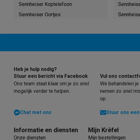
Robots & mixers
Keukenmachines
Keukenrobots
Mixers
Bl
Sennheiser Koptelefoon
Sennheis
Koken & stomen
Multicookers
Rijst- en stoomkokers
Water
Sennheiser Oortjes
Sennheis
Fun cooking
Gourmet toestellen
Fondue
Raclette
TeppanYak
Barbecues
Elektrische barbecues
Houtskoolbarbecues
Gas
Koude dranken
Juicers
Bruiswatermachines
Waterfilterkan
Kookgerei
Pannen
Kookpotten
Keukenweegschalen
Vacuüm
Desserts
Wafelijzers
Ijsmachines
Pannenkoekenmakers
Di
Smart garden
Binnentuin
Kruiden
Compost machines
Access
Huishouden & airco
Heb je hulp nodig?
Stofzuigen
Stofzuigers
Robotstofzuigers
Steelstofzuigers
Stuur een bericht via Facebook
Vul ons contactf
Robots
Robotstofzuigers
Dweilrobots
Robotmaaiers
Zwemb
Ons team staat klaar om je zo snel
We behandelen je 
Schoonmaken
Vloerreinigers
Stoomreinigers
Tapijtreinigers
mogelijk verder te helpen.
nemen zo snel mog
Strijken
Stoomgenerators
Strijkijzers
Kledingstomers
Actiev
op.
Naaien
Naaimachines
Accessoires
Verkoelen
Mobiele airco’s
Aircoolers
Ventilators
Accessoir
Chat met ons
Stuur ons een
Luchtbehandeling
Luchtreinigers
Luchtbevochtigers
Luchto
Verwarmen
Elektrische verwarming
Elektrische dekens
Informatie en diensten
Mijn Krëfel
Wassen & drogen
Wasmachines
Droogkasten
Wasmachine 
Onze diensten
Mijn bestellingen