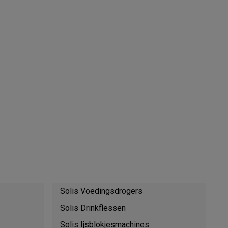
Thermometers
Accessoires
Solis Voedingsdrogers
Solis Drinkflessen
Solis Ijsblokjesmachines