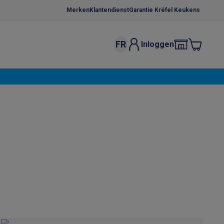
Merken
Klantendienst
Garantie Krëfel Keukens
FR
Inloggen
kels
Droogrekken
s
 microgolfovens
Inbouw wasmachines
ten
o
Koffiezetapparaten
Koffie, capsules & pads
Accessoires