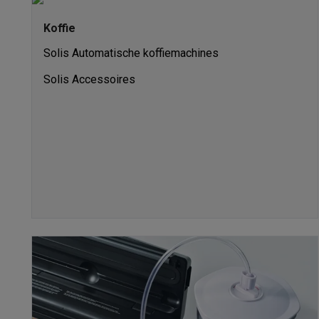
Robots & mixers
Keukenmachines
Keukenrobots
Mixers
Bl
Koken & stomen
Multicookers
Rijst- en stoomkokers
Water
Koffie
Fun cooking
Gourmet toestellen
Fondue
Raclette
TeppanYak
Solis Automatische koffiemachines
Barbecues
Elektrische barbecues
Houtskoolbarbecues
Gas
Koude dranken
Juicers
Bruiswatermachines
Waterfilterkan
Solis Accessoires
Kookgerei
Pannen
Kookpotten
Keukenweegschalen
Vacuüm
Desserts
Wafelijzers
Ijsmachines
Pannenkoekenmakers
Di
Smart garden
Binnentuin
Kruiden
Compost machines
Access
Huishouden & airco
Stofzuigen
Stofzuigers
Robotstofzuigers
Steelstofzuigers
Robots
Robotstofzuigers
Dweilrobots
Robotmaaiers
Zwemb
Schoonmaken
Vloerreinigers
Stoomreinigers
Tapijtreinigers
Strijken
Stoomgenerators
Strijkijzers
Kledingstomers
Actiev
Naaien
Naaimachines
Accessoires
Verkoelen
Mobiele airco’s
Aircoolers
Ventilators
Accessoir
Luchtbehandeling
Luchtreinigers
Luchtbevochtigers
Luchto
Verwarmen
Elektrische verwarming
Elektrische dekens
Wassen & drogen
Wasmachines
Droogkasten
Wasmachine 