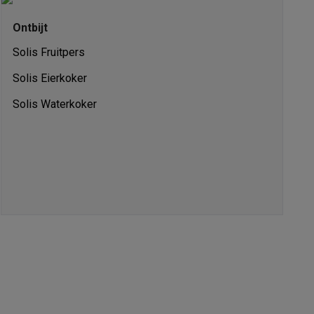
Ontbijt
Solis Fruitpers
Solis Eierkoker
Solis Waterkoker
akken
Accessoires
kels
Droogrekken