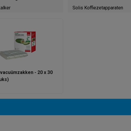
era's
Nikon camera's
Lenzen
kalker
Solis Koffiezetapparaten
en
Statieven & tripods
Action cam accessoires
SM’s met toetsen
Refurbished smartphones
iPhone 17
Samsung G
hoesjes
Screenprotectors
iPhone 17 Hoesjes
Galaxy S26 hoesjes
G
ders
-C kabels
Lightning kabels
Powerbanks
es
GSM houders auto
Micro SD-kaarten
Overige accessoires
 vacuümzakken - 20 x 30
uks)
s laptops
Copilot+ pc
Chromebooks
Monitors
Desktops
akers
PC headsets
Microfoons
Docking stations
Externe DVD spe
b
Tablethoezen
E-readers
Accessoires
 adapters
Mesh Wi-Fi
Switches
Netwerkkabels
SD-kaarten
CD's & DVD's