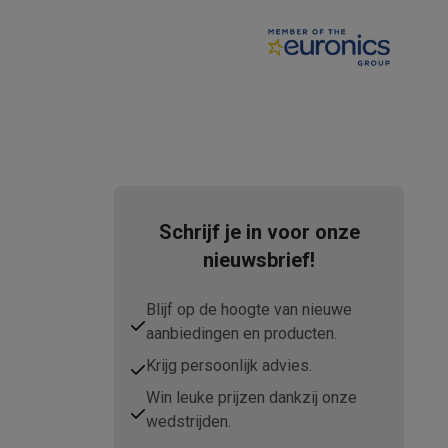
tion accessoires
 accessoires
Racing
Smartphone gaming controllers
Accessoires
Schrijf je in voor onze
nieuwsbrief!
s & GPS trackers
Blijf op de hoogte van nieuwe
aanbiedingen en producten.
Krijg persoonlijk advies.
Win leuke prijzen dankzij onze
 personenweegschalen
Slimme elektrische tandenborstels
Babyf
wedstrijden.