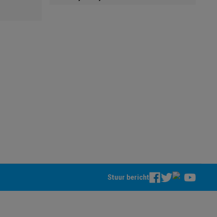
alaxy Fold8
alaxy Flip8 & Fold8 (Ultra) hoesjes
lers
Stuur bericht