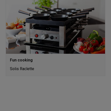
enders
Soepmakers
Hakmolens
Accessoires
kokers
Kookrobots
Pastamachines
Opzetkookplaten
Accessoires
i
Pizzamakers
Accessoires
barbecues
Accessoires
nen
Waterfilterpatronen
Ijsblokjesmachines
toestellen
Keukengerei & gadgets
verse desserten
oires
Sledestofzuigers
Handstofzuigers
Bouwstofzuigers
Stofzuigerz
Fun cooking
adrobots
Robot ramenwassers
Hogedrukreinigers
Ruitenwassers
Dweilsystemen
Accessoires
Solis Raclette
e strijkplanken
Strijkplanken
Accessoires
es
ntvochtigers
Weerstations
en droogkast sets
Was-droogcombinaties
Tussenkaders en sok