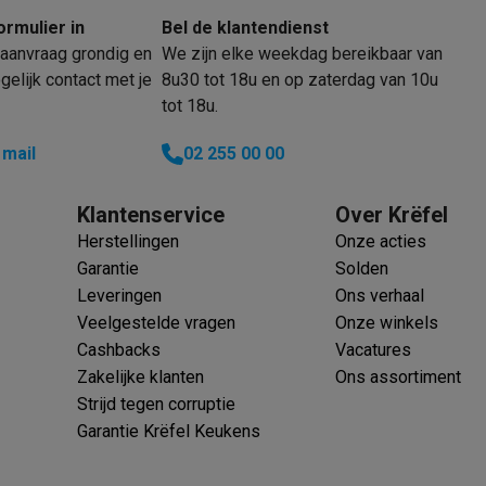
oftware
ormulier in
Bel de klantendienst
n
Muismatten
Overige accessoires
aanvraag grondig en
We zijn elke weekdag bereikbaar van
elijk contact met je
8u30 tot 18u en op zaterdag van 10u
on controllers
Playstation headsets
Playstation VR-brillen
Playsta
tot 18u.
do Switch controllers
Nintendo Switch headsets
Nintendo Switch
cessoires
 mail
02 255 00 00
ing muizen
Gaming toetsenborden
PC gaming controllers
stoelen
Gaming desks
Gaming TV
Gaming monitors
VR brillen
Sim 
Klantenservice
Over Krëfel
Herstellingen
Onze acties
ders
Garantie
Solden
che steps accessoires
GPS accessoires
Leveringen
Ons verhaal
men
Bewegingsdetectoren
Slimme deurbellen
Rookmelders
AirTag
Veelgestelde vragen
Onze winkels
Cashbacks
Vacatures
Voice assistant
Weerstations
Zakelijke klanten
Ons assortiment
r
Apple TV
Batterijen & opladers
Stekkers & adapters
Strijd tegen corruptie
spressomachines
Slimme ovens
Slimme keukenrobots
Garantie Krëfel Keukens
roogkasten
Slimme luchtbehandeling
Slimme stofzuigers
Slimme