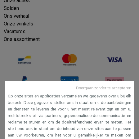
Refurbished
Onze acties
Solden
Refurbished smartphones
Refurbished tablets
Refurbished lap
Huishouden
Ons verhaal
Wasmachines met ecocheques
Droogkasten met ecocheques
Onze winkels
Kleine keukentoestellen
Vacatures
Kleine keukentoestellen met ecocheques
Koffiemachines met
Ons assortiment
Grote keukentoestellen
Vaatwassers met ecocheques
Koelkasten met ecocheques
Die
Airco
Airco's met ecocheques
TV & audio
TV met ecocheques
Bluetooth speakers met ecocheques
Kopt
Doorgaan zonder te accepteren
Multimedia & telefonie
Op onze sites en applicaties verzamelen we gegevens over u bij elk
Smartphones met ecocheques
Tablets met ecocheques
Laptop
bezoek. Deze gegevens stellen ons in staat om u de aanbiedingen
Transport
en diensten te leveren die voor u het meest relevant zijn en om u,
Verkoopsvoorwaarden
Elektrische steps met ecocheques
rechtstreeks of via partners, gepersonaliseerde communicatie en
Privacy
Eco initiatieven
reclame te sturen en om de doeltreffendheid ervan te meten. Het
stelt ons ook in staat om de inhoud van onze sites aan te passen
Impact
Energie besparen
Recycleer je oud elektro
Disclaimer
aan uw voorkeuren, om het voor u gemakkelijker te maken om
Info & acties