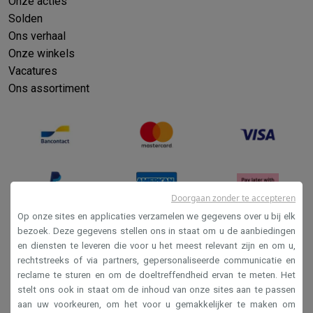
Onze acties
Info ecocheques
Alle eco producten
Alle eco promoties
Refurbished
Solden
Ons verhaal
Refurbished smartphones
Refurbished tablets
Refurbished lap
Huishouden
Onze winkels
Wasmachines met ecocheques
Droogkasten met ecocheques
Vacatures
Kleine keukentoestellen
Ons assortiment
Kleine keukentoestellen met ecocheques
Koffiemachines met
Grote keukentoestellen
Vaatwassers met ecocheques
Koelkasten met ecocheques
Die
Airco
Airco's met ecocheques
TV & audio
Doorgaan zonder te accepteren
TV met ecocheques
Bluetooth speakers met ecocheques
Kopt
Op onze sites en applicaties verzamelen we gegevens over u bij elk
Multimedia & telefonie
bezoek. Deze gegevens stellen ons in staat om u de aanbiedingen
Smartphones met ecocheques
Tablets met ecocheques
Laptop
en diensten te leveren die voor u het meest relevant zijn en om u,
Verkoopsvoorwaarden
Transport
rechtstreeks of via partners, gepersonaliseerde communicatie en
Privacy
Elektrische steps met ecocheques
reclame te sturen en om de doeltreffendheid ervan te meten. Het
stelt ons ook in staat om de inhoud van onze sites aan te passen
Eco initiatieven
Disclaimer
aan uw voorkeuren, om het voor u gemakkelijker te maken om
Impact
Energie besparen
Recycleer je oud elektro