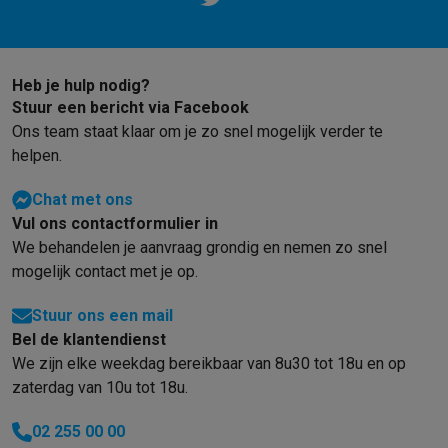
Foto accessoires
Cameratassen
Flitsers & filters
SD-kaarten
Sta
Telefonie & smartwatches
GSM's
Smartphones
Apple iPhone
Samsung smartphones
GSM’s
Refurbished
Refurbished smartphones
BuyBack
Heb je hulp nodig?
GSM bescherming
iPhone hoesjes
Samsung hoesjes
Alle hoesj
Stuur een bericht via Facebook
Smartwatches
Smartwatches
Activity Trackers
Bandjes
Opladers
Ons team staat klaar om je zo snel mogelijk verder te
GSM opladers
Opladers en kabels
Draadloze opladers
USB-C k
helpen.
GSM accessoires
AirTags & GPS trackers
Draadloze oortjes
GS
Chat met ons
Vaste telefoons
Vaste telefoons
Walkie talkies
Babyfoons
Vul ons contactformulier in
Computers & tablets
We behandelen je aanvraag grondig en nemen zo snel
Computers
Laptops
Gaming laptops
Apple MacBook
Windows la
mogelijk contact met je op.
Randapparatuur IT
Muizen
Toetsenborden
Webcams
PC speaker
Tablets & e-readers
Tablets
Apple iPad
Samsung Galaxy Tab
Tab
Stuur ons een mail
Printen
Printers
Inktpatronen & papier
Cricut
Bel de klantendienst
Netwerk & wifi
Routers & access points
Powerline & Wi-Fi adap
We zijn elke weekdag bereikbaar van 8u30 tot 18u en op
Geheugen & opslag
Externe harde schijven
SSD
USB-sticks
SD-k
zaterdag van 10u tot 18u.
Software
Windows & Microsoft Office
Anti-Virus
Overige softwa
Toebehoren IT
Opladers & kabels
Tassen & sleeves
Steunen
Mu
02 255 00 00