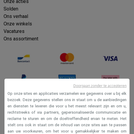
Onze acties
Solden
Ons verhaal
Onze winkels
Vacatures
Ons assortiment
Doorgaan zonder te accepteren
Op onze sites en applicaties verzamelen we gegevens over u bij elk
bezoek. Deze gegevens stellen ons in staat om u de aanbiedingen
en diensten te leveren die voor u het meest relevant zijn en om u,
Verkoopsvoorwaarden
rechtstreeks of via partners, gepersonaliseerde communicatie en
Privacy
reclame te sturen en om de doeltreffendheid ervan te meten. Het
stelt ons ook in staat om de inhoud van onze sites aan te passen
Disclaimer
aan uw voorkeuren, om het voor u gemakkelijker te maken om