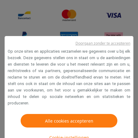
Doorgaan zonder te accepteren
Op onze sites en applicaties verzamelen we gegevens over u bij elk
bezoek. Deze gegevens stellen ons in staat om u de aanbiedingen
en diensten te leveren die voor u het meest relevant zijn en om u,
Verkoopsvoorwaarden
rechtstreeks of via partners, gepersonaliseerde communicatie en
Privacy
reclame te sturen en om de doeltreffendheid ervan te meten. Het
stelt ons ook in staat om de inhoud van onze sites aan te passen
Disclaimer
aan uw voorkeuren, om het voor u gemakkelijker te maken om
Cookies
inhoud te delen op sociale netwerken en om statistieken te
produceren.
Krëfel NV - Steenstraat 44 - Industriezone 4 "T Sas",
1851 Humbeek, België
Alle cookies accepteren
BTW BE 0400.673.544
Cookie-instellingen