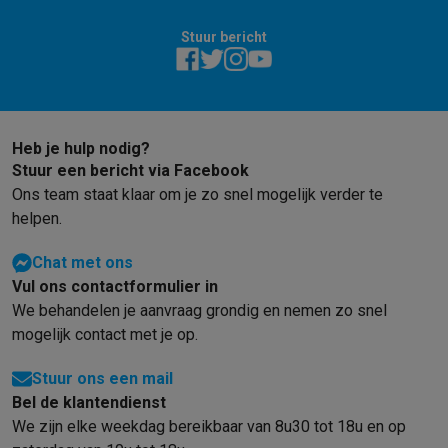
Gaming
PlayStation
PlayStation 5
PS5 games
PS4 games
Playstation co
Stuur bericht
Nintendo
Nintendo Switch 2
Nintendo Switch games
Nintendo Sw
Xbox
Xbox games
Xbox controllers
Xbox headsets
Xbox access
PC gaming
Gaming laptops
Gaming PC
Gaming monitors
Gaming
Gaming setup
Gaming headsets
Gaming microfoons
Gamingstoe
Heb je hulp nodig?
Gaming consoles
Stuur een bericht via Facebook
Smart home & devices
Ons team staat klaar om je zo snel mogelijk verder te
Smartwatches
Smartwatches
Activity Trackers
Bandjes
Opladers
helpen.
Mobiliteit
Elektrische steps
Dashcams
GPS
Coyote
Elektrische 
Veiligheid & bescherming
Bewakingscamera's
Alarmsystemen
B
Chat met ons
Contactloos betalen
Betaalterminals
Accessoires SumUp
Vul ons contactformulier in
Omgeving & comfort
Verlichting
Plug & play zonnepanelen
Voice
We behandelen je aanvraag grondig en nemen zo snel
Entertainment
Smart TV
Smart speakers
Google TV Streamer
App
mogelijk contact met je op.
Keuken
Slimme koelkasten
Slimme vaatwassers
Slimme espre
Huishouden & gezondheid
Slimme wasmachines
Slimme droog
Stuur ons een mail
Eco producten
Bel de klantendienst
Ecocheques
We zijn elke weekdag bereikbaar van 8u30 tot 18u en op