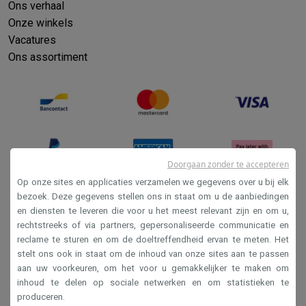
Ons verhaal
Onze winkels
Vacatures
Ons assortiment
Doorgaan zonder te accepteren
Op onze sites en applicaties verzamelen we gegevens over u bij elk
bezoek. Deze gegevens stellen ons in staat om u de aanbiedingen
en diensten te leveren die voor u het meest relevant zijn en om u,
Verkoopsvoorwaarden
rechtstreeks of via partners, gepersonaliseerde communicatie en
Privacy
reclame te sturen en om de doeltreffendheid ervan te meten. Het
stelt ons ook in staat om de inhoud van onze sites aan te passen
Disclaimer
aan uw voorkeuren, om het voor u gemakkelijker te maken om
Cookies
inhoud te delen op sociale netwerken en om statistieken te
produceren.