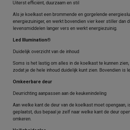
Fototoestellen
Digitale camera's
Instant camera's
Canon cam
Uiterst efficiënt, duurzaam en stil
Minimale kamertemperatuur
Video
GoPro
Action cams
Drones
Camcorder
Als je koelkast een brommende en gorgelende energieslurp
Maximale kamertemperatuur
Foto accessoires
Cameratassen
Flitsers & filters
SD-kaart
energiezuiniger, en werkt bovendien vier keer stiller da
Telefonie & smartwatches
Klimaatklasse
levensmiddelen langer vers en werkt energiezuinig.
GSM's
Smartphones
Apple iPhone
Samsung smartphones
G
Refurbished
Refurbished smartphones
BuyBack
Gebruiksgemak
Led Illumination®
GSM bescherming
iPhone hoesjes
Samsung hoesjes
Alle 
Duidelijk overzicht van de inhoud
Type bediening
Smartwatches
Smartwatches
Activity Trackers
Bandjes
Opla
GSM opladers
Opladers en kabels
Draadloze opladers
USB
Soms is het lastig om alles in de koelkast te kunnen zien,
Type verlichting
GSM accessoires
AirTags & GPS trackers
Draadloze oortj
zodat je de hele inhoud duidelijk kunt zien. Bovendien is l
Vaste telefoons
Vaste telefoons
Walkie talkies
Babyfoons
Verlichting binnenin
Computers & tablets
Omkeerbare deur
Temperatuurregeling
Computers
Laptops
Gaming laptops
Apple MacBook
Window
Deurrichting aanpassen aan de keukenindeling
Randapparatuur IT
Muizen
Toetsenborden
Webcams
PC spe
Kinderslot
Tablets & e-readers
Tablets
Apple iPad
Samsung Galaxy Ta
Aan welke kant de deur van de koelkast moet opengaan, is
Printen
Printers
Inktpatronen & papier
Cricut
Alarmsignaal bij open deur
geplaatst, dus bepaal je zelf naar welke kant de deur op
Netwerk & wifi
Routers & access points
Powerline & Wi-Fi
omkeren.
Temperatuur alarm
Geheugen & opslag
Externe harde schijven
SSD
USB-sticks