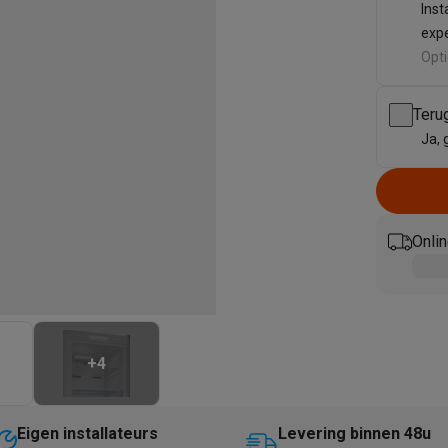
enders
Soepmakers
Hakmolens
Accessoires
Inst
kokers
Kookrobots
Pastamachines
Opzetkookplaten
Accessoires
exp
i
Pizzamakers
Accessoires
Opti
barbecues
Accessoires
nen
Waterfilterpatronen
Ijsblokjesmachines
Teru
toestellen
Keukengerei & gadgets
Ja, 
verse desserten
oires
Sledestofzuigers
Handstofzuigers
Bouwstofzuigers
Stofzuigerz
Onlin
adrobots
Robot ramenwassers
Hogedrukreinigers
Ruitenwassers
Dweilsystemen
Accessoires
e strijkplanken
Strijkplanken
Accessoires
es
+
4
ntvochtigers
Weerstations
en droogkast sets
Was-droogcombinaties
Tussenkaders en sok
Eigen installateurs
Levering binnen 48u