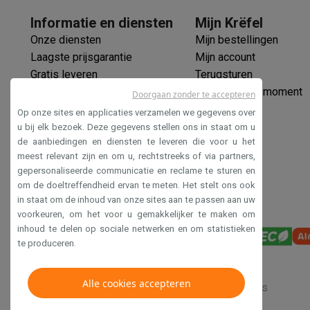
Informatie en diensten
Mijn Krëfel
Onze diensten
Mijn bestellingen
Laagste prijsgarantie
Mijn account
Gratis leveren
Terugsturen
Verlengde garantie
Mijn leveringsmoment
Doorgaan zonder te accepteren
Ecocheques
Op onze sites en applicaties verzamelen we gegevens over
Veilig betalen
u bij elk bezoek. Deze gegevens stellen ons in staat om u
de aanbiedingen en diensten te leveren die voor u het
Toegankelijkheidsverklaring
meest relevant zijn en om u, rechtstreeks of via partners,
gepersonaliseerde communicatie en reclame te sturen en
om de doeltreffendheid ervan te meten. Het stelt ons ook
in staat om de inhoud van onze sites aan te passen aan uw
voorkeuren, om het voor u gemakkelijker te maken om
inhoud te delen op sociale netwerken en om statistieken
te produceren.
Alle cookies accepteren
Verkoopsvoorwaarden
Privacy
Disclaimer
Cookies