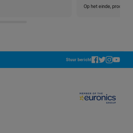
Op het einde, product e
teKt
Stuur bericht
ires