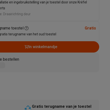
allatie en ingebruikstelling van je toestel door onze Krëfel
erts
e: Draairichting deur
gname toestel
Gratis
gratis terugname van het oud toestel
In winkelmandje
akken
Accessoires
e bestellen
kels
Droogrekken
Gratis terugname van je toestel