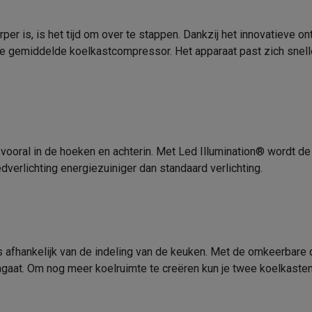
era's
Nikon camera's
Lenzen
10 °C
IJsmaker
er is, is het tijd om over te stappen. Dankzij het innovatieve 
43 °C
Vriessysteem
en
Statieven & tripods
Action cam accessoires
n de gemiddelde koelkastcompressor. Het apparaat past zich sne
SN-T
Totaal aantal compartimenten
SM’s met toetsen
Refurbished smartphones
iPhone 17
Samsung G
Fysieke kenmerken
hoesjes
Screenprotectors
iPhone 17 Hoesjes
Galaxy S26 hoesjes
G
Aanraaktoetsen
Gewicht
ders
-C kabels
Lightning kabels
Powerbanks
 vooral in de hoeken en achterin. Met Led Illumination® wordt de 
Bovenwand
Hoogte
es
GSM houders auto
Micro SD-kaarten
Overige accessoires
edverlichting energiezuiniger dan standaard verlichting.
Breedte
Elektronisch
Diepte
s laptops
Copilot+ pc
Chromebooks
Monitors
Desktops
akers
PC headsets
Microfoons
Docking stations
Externe DVD spe
Scharnieren
b
Tablethoezen
E-readers
Accessoires
 afhankelijk van de indeling van de keuken. Met de omkeerbare 
Kleur
engaat. Om nog meer koelruimte te creëren kun je twee koelkasten
 adapters
Mesh Wi-Fi
Switches
Netwerkkabels
Omkeerbare deur
SD-kaarten
CD's & DVD's