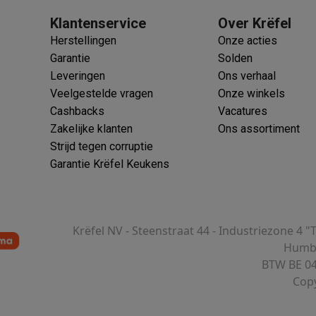
Klantenservice
Over Krëfel
Herstellingen
Onze acties
Garantie
Solden
Leveringen
Ons verhaal
Veelgestelde vragen
Onze winkels
Cashbacks
Vacatures
Zakelijke klanten
Ons assortiment
Strijd tegen corruptie
Garantie Krëfel Keukens
Krëfel NV - Steenstraat 44 - Industriezone 4 "
Humbe
BTW BE 04
Copy