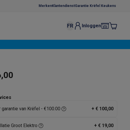
Merken
Klantendienst
Garantie Krëfel Keukens
FR
Inloggen
kels
Droogrekken
s
 microgolfovens
Inbouw wasmachines
ten
6,00
vices
r garantie van Krëfel - €100.00
+
€ 100,00
o
Koffiezetapparaten
Koffie, capsules & pads
Accessoires
llatie Groot Elektro
+
€ 19,00