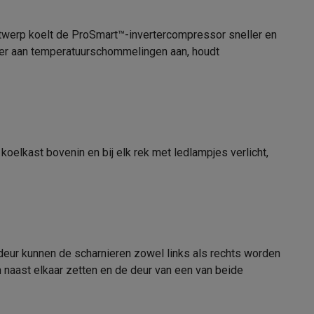
ontwerp koelt de ProSmart™-invertercompressor sneller en
No Frost
ller aan temperatuurschommelingen aan, houdt
10
alaxy Fold8
alaxy Flip8 & Fold8 (Ultra) hoesjes
82.5 kg
koelkast bovenin en bij elk rek met ledlampjes verlicht,
1920 mm
700 mm
770 mm
lers
Rechts - omkeerbaar
deur kunnen de scharnieren zowel links als rechts worden
Wit
 naast elkaar zetten en de deur van een van beide