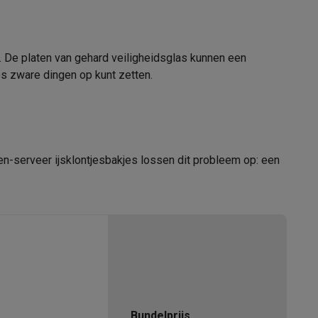
11004608
n. De platen van gehard veiligheidsglas kunnen een
tion accessoires
Beko
os zware dingen op kunt zetten.
 accessoires
8690842275371
Racing
Smartphone gaming controllers
Accessoires
RFNE448E35WN
en-serveer ijsklontjesbakjes lossen dit probleem op: een
s & GPS trackers
 personenweegschalen
Slimme elektrische tandenborstels
Babyf
Bundelprijs