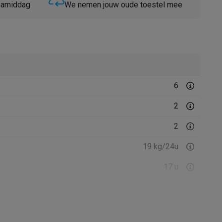
 namiddag
We nemen jouw oude toestel mee
6
Thermometers
Accessoires
2
2
19 kg/24u
17 u
4