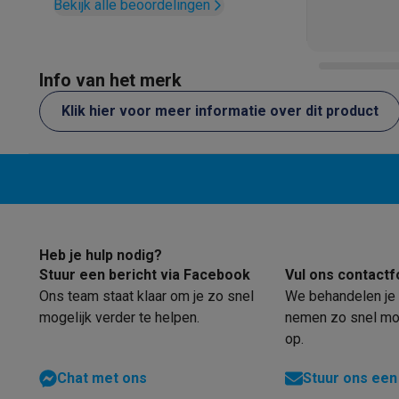
Eco initiatieven
Bekijk alle beoordelingen
Impact
Energie besparen
Recycleer je oud elektro
Info & acties
Solden
Alle soldendeals
Solden op groot elektro
Solden op 
Info van het merk
Acties
Deals van het moment
Promoties
Cashbacks
Solden
Klik hier voor meer informatie over dit product
Daarom Krëfel
Gratis levering
Laagste prijsgarantie
Persoon
Installatie aan huis
Groot elektro installatie
Inbouw installat
Betalingsmogelijkheden
Gift card
Ecocheques
Kopen op afb
Klantenservice
Herstelling van je toestel
Controleer jouw l
Groot elektro & inbouw
Vind jouw ideale wasmachine
Welke
Klein elektro
Beauty & gezondheid
Huishouden
Keuken
Meer.
Beeld & Geluid
Kies jouw ideale TV
Een speaker voor elke s
Heb je hulp nodig?
Sport & Ontspanning
Hoe kies je een smartwatch?
Hoe kies
Stuur een bericht via Facebook
Vul ons contactf
Outlet
Ons team staat klaar om je zo snel
We behandelen je 
Outlet
Alle outlet deals
Outlet multimedia & telefonie
Outlet
mogelijk verder te helpen.
nemen zo snel mog
op.
Chat met ons
Stuur ons een