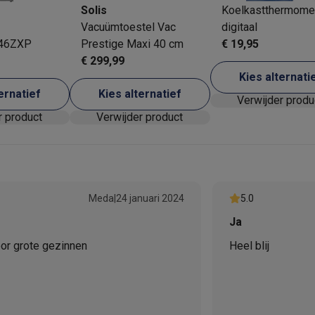
Solis
Koelkastthermome
Vacuümtoestel Vac
digitaal
46ZXP
Prestige Maxi 40 cm
€ 19,95
 laptops
BuyBack
€ 299,99
Kies alternati
ques
Stofzuigers met ecocheques
Strijkijzers met ecocheques
Ste
ernatief
Kies alternatief
Verwijder produ
r product
Verwijder product
 met ecocheques
Bruiswatertoestellen met ecocheques
Waterfilt
s
Diepvriezers met ecocheques
Ovens met ecocheques
Fornuiz
Meda
|
24 januari 2024
5.0
Ja
Koptelefoons met ecocheques
Oortjes met ecocheques
Platensp
oor grote gezinnen
Heel blij
ptops met ecocheques
Monitors met ecocheques
Powerbanks m