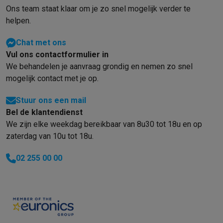
Ons team staat klaar om je zo snel mogelijk verder te
Info & acties
helpen.
Solden
Alle soldendeals
Solden op groot elektro
Solden op klein
Acties
Deals van het moment
Promoties
Cashbacks
Solden
Black
Chat met ons
Daarom Krëfel
Gratis levering
Laagste prijsgarantie
Persoonlijke
Vul ons contactformulier in
Installatie aan huis
Groot elektro installatie
Inbouw installatie
TV 
We behandelen je aanvraag grondig en nemen zo snel
Betalingsmogelijkheden
Gift card
Ecocheques
Kopen op afbetal
mogelijk contact met je op.
Klantenservice
Herstelling van je toestel
Controleer jouw leveri
Groot elektro & inbouw
Vind jouw ideale wasmachine
Welke kook
Stuur ons een mail
Klein elektro
Beauty & gezondheid
Huishouden
Keuken
Meer...
Bel de klantendienst
Beeld & Geluid
Kies jouw ideale TV
Een speaker voor elke situa
We zijn elke weekdag bereikbaar van 8u30 tot 18u en op
Sport & Ontspanning
Hoe kies je een smartwatch?
Hoe kies je 
zaterdag van 10u tot 18u.
Outlet
02 255 00 00
Outlet
Alle outlet deals
Outlet multimedia & telefonie
Outlet groo