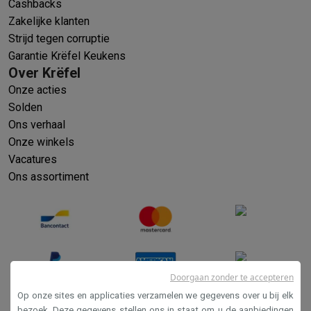
Cashbacks
Zakelijke klanten
Strijd tegen corruptie
Garantie Krëfel Keukens
Over Krëfel
Onze acties
Solden
Ons verhaal
Onze winkels
Vacatures
Ons assortiment
Doorgaan zonder te accepteren
Op onze sites en applicaties verzamelen we gegevens over u bij elk
bezoek. Deze gegevens stellen ons in staat om u de aanbiedingen