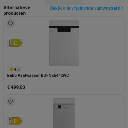
Barbecues
Elektrische barbecues
Houtskoolbarbecues
Gasbarb
Alternatieve
Bekijk alle vrijstaande vaatwassers
Koude dranken
Juicers
Bruiswatermachines
Waterfilterkannen
Wa
producten
Kookgerei
Pannen
Kookpotten
Keukenweegschalen
Vacuümtoest
Desserts
Wafelijzers
Ijsmachines
Pannenkoekenmakers
Divers
Smart garden
Binnentuin
Kruiden
Compost machines
Accessoire
Huishouden & airco
Stofzuigen
Stofzuigers
Robotstofzuigers
Steelstofzuigers
Sled
Robots
Robotstofzuigers
Dweilrobots
Robotmaaiers
Zwembadr
Schoonmaken
Vloerreinigers
Stoomreinigers
Tapijtreinigers
Hoge
4.6
Strijken
Stoomgenerators
Strijkijzers
Kledingstomers
Actieve str
Beko Vaatwasser BDFN26442WC
Naaien
Naaimachines
Accessoires
Verkoelen
Mobiele airco’s
Aircoolers
Ventilators
Accessoires
€ 499,00
Luchtbehandeling
Luchtreinigers
Luchtbevochtigers
Luchtontvoc
Verwarmen
Elektrische verwarming
Elektrische dekens
Wassen & drogen
Wasmachines
Droogkasten
Wasmachine en d
Huisdieren
Automatische voerbak
Automatische kattenbak
Huis
Beauty & gezondheid
Haarverzorging
Haardrogers
Stijltangen
Krultangen
Föhnborstels