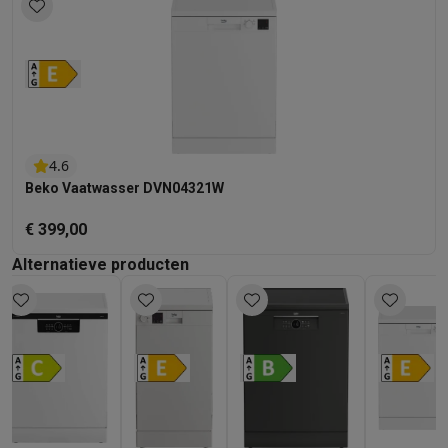
Foto accessoires
Cameratassen
Flitsers & filters
SD-kaarten
Sta
Telefonie & smartwatches
GSM's
Smartphones
Apple iPhone
Samsung smartphones
GSM’s
Refurbished
Refurbished smartphones
BuyBack
GSM bescherming
iPhone hoesjes
Samsung hoesjes
Alle hoesj
Smartwatches
Smartwatches
Activity Trackers
Bandjes
Opladers
GSM opladers
Opladers en kabels
Draadloze opladers
USB-C k
4.6
GSM accessoires
AirTags & GPS trackers
Draadloze oortjes
GS
Beko Vaatwasser DVN04321W
Vaste telefoons
Vaste telefoons
Walkie talkies
Babyfoons
Computers & tablets
€ 399,00
Computers
Laptops
Gaming laptops
Apple MacBook
Windows la
Alternatieve producten
Randapparatuur IT
Muizen
Toetsenborden
Webcams
PC speaker
Tablets & e-readers
Tablets
Apple iPad
Samsung Galaxy Tab
Tab
Printen
Printers
Inktpatronen & papier
Cricut
Netwerk & wifi
Routers & access points
Powerline & Wi-Fi adap
Geheugen & opslag
Externe harde schijven
SSD
USB-sticks
SD-k
Software
Windows & Microsoft Office
Anti-Virus
Overige softwa
Toebehoren IT
Opladers & kabels
Tassen & sleeves
Steunen
Mu