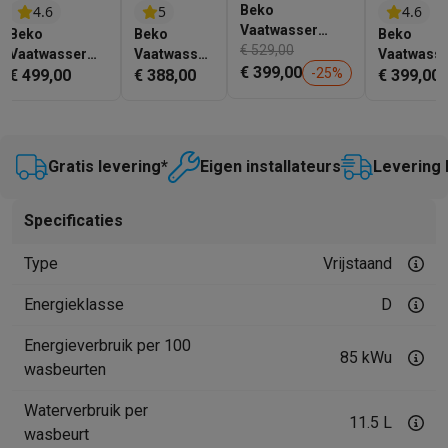
Gaming
4.6
5
Beko
4.6
PlayStation
PlayStation 5
PS5 games
PS4 games
Playstation co
Vaatwasser
Beko
Beko
Beko
BDFN26452G
€ 529,00
Nintendo
Nintendo Switch 2
Nintendo Switch games
Nintendo Sw
Vaatwasser
Vaatwasser
Vaatwass
€ 399,00
-
25
%
BDFN26442WC
€ 499,00
DVS05024W
€ 388,00
DVN0432
€ 399,00
Xbox
Xbox games
Xbox controllers
Xbox headsets
Xbox access
PC gaming
Gaming laptops
Gaming PC
Gaming monitors
Gaming
Gaming setup
Gaming headsets
Gaming microfoons
Gamingstoe
Smart home & devices
Gratis levering*
Eigen installateurs
Levering 
Smartwatches
Smartwatches
Activity Trackers
Bandjes
Opladers
Mobiliteit
Elektrische steps
Dashcams
GPS
Coyote
Elektrische 
Specificaties
Veiligheid & bescherming
Bewakingscamera's
Alarmsystemen
B
Contactloos betalen
Betaalterminals
Accessoires SumUp
Type
Vrijstaand
Omgeving & comfort
Verlichting
Plug & play zonnepanelen
Voice
Entertainment
Smart TV
Smart speakers
Google TV Streamer
App
Energieklasse
D
Keuken
Slimme koelkasten
Slimme vaatwassers
Slimme espre
Energieverbruik per 100
Huishouden & gezondheid
Slimme wasmachines
Slimme droog
85 kWu
wasbeurten
Eco producten
Ecocheques
Waterverbruik per
11.5 L
Info ecocheques
Alle eco producten
Alle eco promoties
wasbeurt