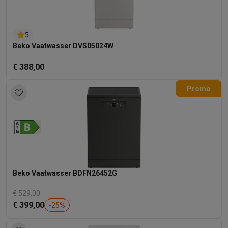
Mondhygiëne
Elektrische tandenborstels
Opzetborstels
Waterf
Scheren
Elektrische scheerapparaten
Baardtrimmers
Multigroo
5
Lichaamsontharing
IPL ontharing
Epilators
Ladyshaves
Beko Vaatwasser DVS05024W
Beauty
Gelaatsverzorging
LED Maskers
Spiegels
Hand & voetve
Massage
Voetmassage
Massagestoelen
Nek & schoudermass
€ 388,00
Gezondheid
Personenweegschalen
Bloeddrukmeters
Elektrosti
Voor de baby
Babyfoons
Borstkolven
Flessenwarmers
Aerosols
Promo
TV, audio & foto
TV & beamers
TV
TV's met soundbar
2026 TV
LG TV
Samsung TV
Randapparatuur TV
Soundbars
Home cinema
Versterkers
Medias
Hoofdtelefoons & oortjes
Koptelefoons
Draadloze koptelefoo
Speakers
Speakers
Bluetooth speakers
Smart speakers
Party s
Muziek in huis
Radio's & wekkers
Platenspelers
Hifi-ketens
Beko Vaatwasser BDFN26452G
Navigatie
Dashcams
GPS
Coyote
GPS accessoires
TV & audio accessoires
Steunen
Kabels
Draagbare mediaspele
€ 529,00
Fototoestellen
Digitale camera's
Instant camera's
Canon camera'
€ 399,00
-
25
%
Video
GoPro
Action cams
Drones
Camcorder