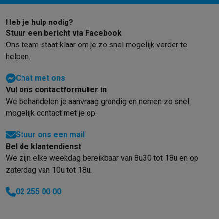
Info ecocheques
Alle eco producten
Alle eco promoties
Refurbished
Heb je hulp nodig?
Refurbished smartphones
Refurbished tablets
Refurbished lap
Stuur een bericht via Facebook
Huishouden
Ons team staat klaar om je zo snel mogelijk verder te
Wasmachines met ecocheques
Droogkasten met ecocheques
helpen.
Kleine keukentoestellen
Kleine keukentoestellen met ecocheques
Koffiemachines met
Chat met ons
Grote keukentoestellen
Vul ons contactformulier in
Vaatwassers met ecocheques
Koelkasten met ecocheques
Die
We behandelen je aanvraag grondig en nemen zo snel
Airco
mogelijk contact met je op.
Airco's met ecocheques
TV & audio
Stuur ons een mail
TV met ecocheques
Bluetooth speakers met ecocheques
Kopt
Bel de klantendienst
Multimedia & telefonie
We zijn elke weekdag bereikbaar van 8u30 tot 18u en op
Smartphones met ecocheques
Tablets met ecocheques
Laptop
zaterdag van 10u tot 18u.
Transport
02 255 00 00
Elektrische steps met ecocheques
Eco initiatieven
Impact
Energie besparen
Recycleer je oud elektro