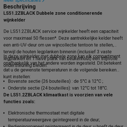
Foto accessoires
Cameratassen
Flitsers & filters
SD-kaarten
Sta
Meer specificaties
Beschrijving
Telefonie & smartwatches
LS51.2ZBLACK Dubbele zone conditionerende
GSM's
Smartphones
Apple iPhone
Samsung smartphones
GSM’s
wijnkelder
Refurbished
Refurbished smartphones
BuyBack
GSM bescherming
iPhone hoesjes
Samsung hoesjes
Alle hoesj
De LS51.2ZBLACK service wijnkelder heeft een capaciteit
Smartwatches
Smartwatches
Activity Trackers
Bandjes
Opladers
voor maximaal 50 flessen*. Deze aantrekkelijke kelder heeft
GSM opladers
Opladers en kabels
Draadloze opladers
USB-C k
een anti-UV-deur om uw wijncollectie tentoon te stellen,
GSM accessoires
AirTags & GPS trackers
Draadloze oortjes
GS
terwijl de houten legplanken binnenin (inclusief 3 vaste
In deze wijnkelder met dubbele zone kan elk compartiment
Vaste telefoons
Vaste telefoons
Walkie talkies
Babyfoons
legplanken en 1 halve plank van beukenhout) een stijlvolle
onafhankelijk van het andere worden ingesteld. Dit betekent
Computers & tablets
ondersteuning bieden.
dat u de gewenste temperaturen in de volgende bereiken
Computers
Laptops
Gaming laptops
Apple MacBook
Windows la
kunt instellen:
Randapparatuur IT
Muizen
Toetsenborden
Webcams
PC speaker
Bovenste sectie (26 bouteilles) : de 5°C à 12°C ;
Tablets & e-readers
Tablets
Apple iPad
Samsung Galaxy Tab
Tab
Onderste sectie (24 bouteilles): van 12°C tot 18°C.
Printen
Printers
Inktpatronen & papier
Cricut
De LS51.2ZBLACK klimaatkast is voorzien van vele
Netwerk & wifi
Routers & access points
Powerline & Wi-Fi adap
functies zoals:
Geheugen & opslag
Externe harde schijven
SSD
USB-sticks
SD-k
Elektronische thermostaat met digitale
Software
Windows & Microsoft Office
Anti-Virus
Overige softwa
temperatuurweergave geïntegreerd in de deur;
Toebehoren IT
Opladers & kabels
Tassen & sleeves
Steunen
Mu
Bedieningspaneel geïntegreerd in de deur: u hoeft de deur