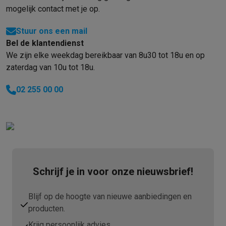
Refurbished
mogelijk contact met je op.
Refurbished smartphones
Refurbished tablets
Refurbished lap
Huishouden
Stuur ons een mail
Wasmachines met ecocheques
Droogkasten met ecocheques
Bel de klantendienst
Kleine keukentoestellen
We zijn elke weekdag bereikbaar van 8u30 tot 18u en op
Kleine keukentoestellen met ecocheques
Koffiemachines met
zaterdag van 10u tot 18u.
Grote keukentoestellen
Vaatwassers met ecocheques
Koelkasten met ecocheques
Die
02 255 00 00
Airco
Airco's met ecocheques
TV & audio
TV met ecocheques
Bluetooth speakers met ecocheques
Kopt
Multimedia & telefonie
Smartphones met ecocheques
Tablets met ecocheques
Laptop
Schrijf je in voor onze nieuwsbrief!
Transport
Elektrische steps met ecocheques
Blijf op de hoogte van nieuwe aanbiedingen en
Eco initiatieven
producten.
Impact
Energie besparen
Recycleer je oud elektro
Info & acties
Krijg persoonlijk advies.