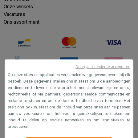
Onze winkels
Vacatures
Ons assortiment
Doorgaan zonder te accepteren
Op onze sites en applicaties verzamelen we gegevens over u bij elk
bezoek. Deze gegevens stellen ons in staat om u de aanbiedingen
en diensten te leveren die voor u het meest relevant zijn en om u,
Verkoopsvoorwaarden
rechtstreeks of via partners, gepersonaliseerde communicatie en
Privacy
reclame te sturen en om de doeltreffendheid ervan te meten. Het
stelt ons ook in staat om de inhoud van onze sites aan te passen
Disclaimer
aan uw voorkeuren, om het voor u gemakkelijker te maken om
Cookies
inhoud te delen op sociale netwerken en om statistieken te
produceren.
Krëfel NV - Steenstraat 44 - Industriezone 4 "T Sas",