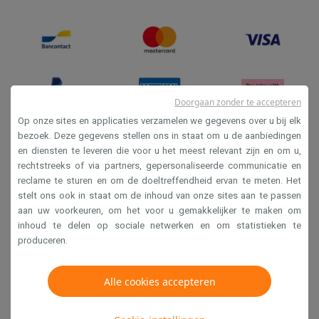
Doorgaan zonder te accepteren
Op onze sites en applicaties verzamelen we gegevens over u bij elk
bezoek. Deze gegevens stellen ons in staat om u de aanbiedingen
en diensten te leveren die voor u het meest relevant zijn en om u,
Verkoopsvoorwaarden
rechtstreeks of via partners, gepersonaliseerde communicatie en
Privacy
reclame te sturen en om de doeltreffendheid ervan te meten. Het
stelt ons ook in staat om de inhoud van onze sites aan te passen
Disclaimer
aan uw voorkeuren, om het voor u gemakkelijker te maken om
Cookies
inhoud te delen op sociale netwerken en om statistieken te
produceren.
Krëfel NV - Steenstraat 44 - Industriezone 4 "T Sas",
Alle cookies accepteren
1851 Humbeek, België
BTW BE 0400.673.544