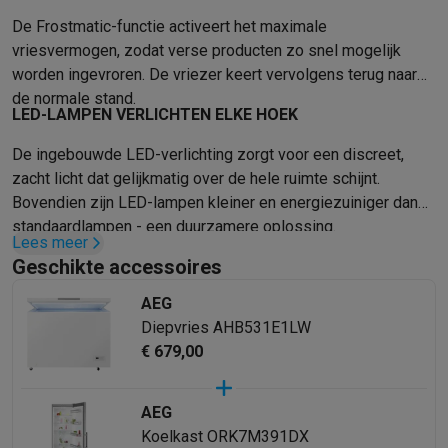
Gaming
De Frostmatic-functie activeert het maximale
PlayStation
PlayStation 5
PS5 games
PS4 games
Playstation co
vriesvermogen, zodat verse producten zo snel mogelijk
Nintendo
Nintendo Switch 2
Nintendo Switch games
Nintendo Sw
worden ingevroren. De vriezer keert vervolgens terug naar
Xbox
Xbox games
Xbox controllers
Xbox headsets
Xbox access
de normale stand.
PC gaming
Gaming laptops
Gaming PC
Gaming monitors
Gaming
LED-LAMPEN VERLICHTEN ELKE HOEK
Gaming setup
Gaming headsets
Gaming microfoons
Gamingstoe
Smart home & devices
De ingebouwde LED-verlichting zorgt voor een discreet,
Smartwatches
Smartwatches
Activity Trackers
Bandjes
Opladers
zacht licht dat gelijkmatig over de hele ruimte schijnt.
Mobiliteit
Elektrische steps
Dashcams
GPS
Coyote
Elektrische 
Bovendien zijn LED-lampen kleiner en energiezuiniger dan
standaardlampen - een duurzamere oplossing.
Veiligheid & bescherming
Bewakingscamera's
Alarmsystemen
B
Lees meer
Contactloos betalen
Betaalterminals
Accessoires SumUp
Geschikte accessoires
Omgeving & comfort
Verlichting
Plug & play zonnepanelen
Voice
Entertainment
Smart TV
Smart speakers
Google TV Streamer
App
AEG
Keuken
Slimme koelkasten
Slimme vaatwassers
Slimme espre
Diepvries AHB531E1LW
€ 679,00
Huishouden & gezondheid
Slimme wasmachines
Slimme droog
Eco producten
Ecocheques
AEG
Info ecocheques
Alle eco producten
Alle eco promoties
Koelkast ORK7M391DX