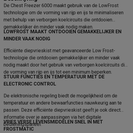
Foto accessoires
Cameratassen
Flitsers & filters
SD-kaarten
Sta
De Chest Freezer 6000 maakt gebruik van de LowFrost
Telefonie & smartwatches
technologie om de vorming van rijp en ijs te minimaliseren
GSM's
Smartphones
Apple iPhone
Samsung smartphones
GSM’s
met behulp van verborgen koelcircuits die ontdooien
Refurbished
Refurbished smartphones
BuyBack
gemakkelijker én minder vaak nodig maken.
GSM bescherming
iPhone hoesjes
Samsung hoesjes
Alle hoesj
LOWFROST MAAKT ONTDOOIEN GEMAKKELIJKER EN
Smartwatches
Smartwatches
Activity Trackers
Bandjes
Opladers
MINDER VAAK NODIG
GSM opladers
Opladers en kabels
Draadloze opladers
USB-C k
Efficiënte diepvrieskist met geavanceerde Low Frost-
GSM accessoires
AirTags & GPS trackers
Draadloze oortjes
GS
technologie die ontdooien gemakkelijker en minder vaak
Vaste telefoons
Vaste telefoons
Walkie talkies
Babyfoons
nodig maakt door het gebruik van verborgen koelcircuits die
Computers & tablets
de vorming van rijp en ijs tot een minimum beperken.
Computers
Laptops
Gaming laptops
Apple MacBook
Windows la
STUUR FUNCTIES EN TEMPERATUUR MET DE
Randapparatuur IT
Muizen
Toetsenborden
Webcams
PC speaker
ELECTRONIC CONTROL
Tablets & e-readers
Tablets
Apple iPad
Samsung Galaxy Tab
Tab
De elektronische regeling biedt de mogelijkheid om de
Printen
Printers
Inktpatronen & papier
Cricut
temperatuur en andere bewaarfuncties nauwkeurig aan te
Netwerk & wifi
Routers & access points
Powerline & Wi-Fi adap
passen. Deze efficiënte diepvrieskist geeft je ook direct
Geheugen & opslag
Externe harde schijven
SSD
USB-sticks
SD-k
informatie over je aanpassingen via het digitale
Software
Windows & Microsoft Office
Anti-Virus
Overige softwa
VRIES VERSE LEVENSMIDDELEN SNEL IN MET
bedieningspaneel.
Toebehoren IT
Opladers & kabels
Tassen & sleeves
Steunen
Mu
FROSTMATIC