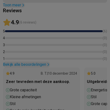
Toon meer
Reviews
4.9
(6 reviews)
5
(
6
)
4
(
0
)
3
(
0
)
2
(
0
)
1
(
0
)
Bekijk alle beoordelingen
4.9
B. T.
|
10 december 2024
5.0
Zeer tevreden met deze aankoop.
Uitgebreide
Grote capaciteit
Energetisch
Kleine afmetingen
Stil
Stil
Grote capac