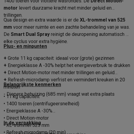
Gaming
1400 toeren voor vlottere wasrondes. De
Direct Motion-
motor
levert duurzame kracht met minder geluid en
PlayStation
PlayStation 5
PS5 games
PS4 games
Playstation co
trillingen.
Nintendo
Nintendo Switch 2
Nintendo Switch games
Nintendo Sw
Qua design en extra waarde is er de
XL-trommel van 525
Xbox
Xbox games
Xbox controllers
Xbox headsets
Xbox access
mm
voor meer ruimte en een zachte behandeling van je was.
PC gaming
Gaming laptops
Gaming PC
Gaming monitors
Gaming
De
Smart Dual Spray
reinigt de deuropening automatisch na
Gaming setup
Gaming headsets
Gaming microfoons
Gamingstoe
elke cyclus voor extra hygiëne.
Gaming consoles
Plus- en minpunten
Smart home & devices
+
Grote 11 kg capaciteit: ideaal voor (grote) gezinnen
Smartwatches
Smartwatches
Activity Trackers
Bandjes
Opladers
+
Energieklasse A -30% helpt het energieverbruik te drukken
Mobiliteit
Elektrische steps
Dashcams
GPS
Coyote
Elektrische 
+
Direct Motion-motor met minder trillingen en geluid
Veiligheid & bescherming
Bewakingscamera's
Alarmsystemen
B
+
Refresh-microdamp verfrist en vermindert kreuken in 20
Contactloos betalen
Betaalterminals
Accessoires SumUp
Belangrijkste kenmerken
minuten
Omgeving & comfort
Verlichting
Plug & play zonnepanelen
Voice
- Diepere behuizing (685 mm) vraagt wat extra plaats
• 11 kg capaciteit
Entertainment
Smart TV
Smart speakers
Google TV Streamer
App
• 1400 toeren (centrifugeersnelheid)
Keuken
Slimme koelkasten
Slimme vaatwassers
Slimme espre
• Energieklasse A -30%
Huishouden & gezondheid
Slimme wasmachines
Slimme droog
• Direct Motion-motor
Eco producten
In de verpakking
• XL-trommel 525 mm
Ecocheques
• Refresh microdamp (20 min)