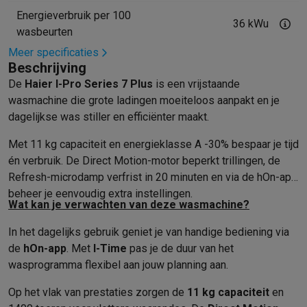
Foto accessoires
Cameratassen
Flitsers & filters
SD-kaarten
Sta
Energieverbruik per 100
Telefonie & smartwatches
36 kWu
wasbeurten
GSM's
Smartphones
Apple iPhone
Samsung smartphones
GSM’s
Refurbished
Refurbished smartphones
BuyBack
Meer specificaties
Beschrijving
GSM bescherming
iPhone hoesjes
Samsung hoesjes
Alle hoesj
De
Haier I-Pro Series 7 Plus
is een vrijstaande
Smartwatches
Smartwatches
Activity Trackers
Bandjes
Opladers
wasmachine die grote ladingen moeiteloos aanpakt en je
GSM opladers
Opladers en kabels
Draadloze opladers
USB-C k
dagelijkse was stiller en efficiënter maakt.
GSM accessoires
AirTags & GPS trackers
Draadloze oortjes
GS
Vaste telefoons
Vaste telefoons
Walkie talkies
Babyfoons
Met 11 kg capaciteit en energieklasse A -30% bespaar je tijd
Computers & tablets
én verbruik. De Direct Motion-motor beperkt trillingen, de
Computers
Laptops
Gaming laptops
Apple MacBook
Windows la
Refresh-microdamp verfrist in 20 minuten en via de hOn-app
Randapparatuur IT
Muizen
Toetsenborden
Webcams
PC speaker
beheer je eenvoudig extra instellingen.
Wat kan je verwachten van deze wasmachine?
Tablets & e-readers
Tablets
Apple iPad
Samsung Galaxy Tab
Tab
Printen
Printers
Inktpatronen & papier
Cricut
In het dagelijks gebruik geniet je van handige bediening via
Netwerk & wifi
Routers & access points
Powerline & Wi-Fi adap
de
hOn-app
. Met
I-Time
pas je de duur van het
Geheugen & opslag
Externe harde schijven
SSD
USB-sticks
SD-k
wasprogramma flexibel aan jouw planning aan.
Software
Windows & Microsoft Office
Anti-Virus
Overige softwa
Toebehoren IT
Opladers & kabels
Tassen & sleeves
Steunen
Mu
Op het vlak van prestaties zorgen de
11 kg capaciteit
en